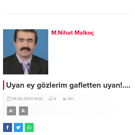
M.Nihat Malkoç
Uyan ey gözlerim gafletten uyan!….
09.06.2023 14:00
0
551
A
A
+
-