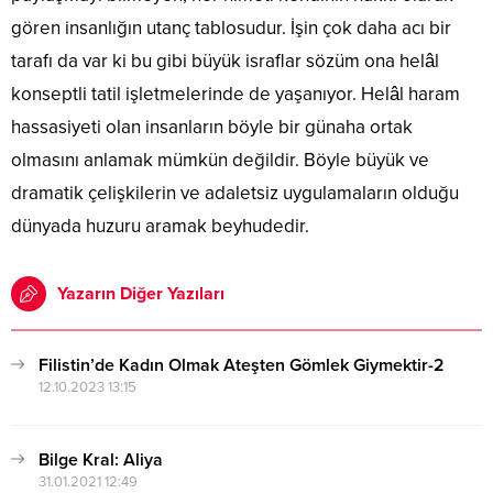
gören insanlığın utanç tablosudur. İşin çok daha acı bir
tarafı da var ki bu gibi büyük israflar sözüm ona helâl
konseptli tatil işletmelerinde de yaşanıyor. Helâl haram
hassasiyeti olan insanların böyle bir günaha ortak
olmasını anlamak mümkün değildir. Böyle büyük ve
dramatik çelişkilerin ve adaletsiz uygulamaların olduğu
dünyada huzuru aramak beyhudedir.
Yazarın Diğer Yazıları
Filistin’de Kadın Olmak Ateşten Gömlek Giymektir-2
12.10.2023 13:15
Bilge Kral: Aliya
31.01.2021 12:49