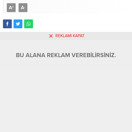
A
A
+
-
REKLAMI KAPAT
Emekliler, uzun zamandan beri, Temmuz ayında çok
düşük olan maaşlarına yeterli bir zam bekliyordu. Çok
BU ALANA REKLAM VEREBİLİRSİNİZ.
ünlü bir deyimle: “Dağ, fare doğurdu!”
1920 de kurulan ilk Büyük Millet Meclisi milletvekillerinin
maaş miktarları belirlenirken, Mustafa Kemal, “Öğretmen
Maaşlarının tutarını geçmesin” demişti.
Şu anda Milletvekilleri, emeklilere reva gördükleri
maaşların 10 katından fazlasını alıyorlar. Ülkenin
kalkınması, gelişmesi için çalışanların aldıkları