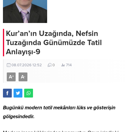
Kur’an’ın Uzağında, Nefsin
Tuzağında Günümüzde Tatil
Anlayışı-9
08.07.2026 12:52
0
714
A
A
+
-
Bugünkü modern tatil mekânları lüks ve gösterişin
gölgesindedir.