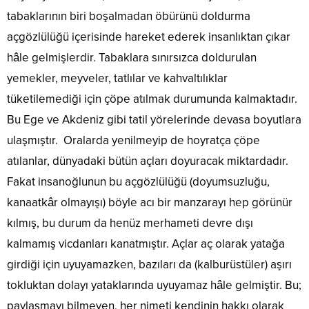
tabaklarının biri boşalmadan öbürünü doldurma
açgözlülüğü içerisinde hareket ederek insanlıktan çıkar
hâle gelmişlerdir. Tabaklara sınırsızca doldurulan
yemekler, meyveler, tatlılar ve kahvaltılıklar
tüketilemediği için çöpe atılmak durumunda kalmaktadır.
Bu Ege ve Akdeniz gibi tatil yörelerinde devasa boyutlara
ulaşmıştır. Oralarda yenilmeyip de hoyratça çöpe
atılanlar, dünyadaki bütün açları doyuracak miktardadır.
Fakat insanoğlunun bu açgözlülüğü (doyumsuzluğu,
kanaatkâr olmayışı) böyle acı bir manzarayı hep görünür
kılmış, bu durum da henüz merhameti devre dışı
kalmamış vicdanları kanatmıştır. Açlar aç olarak yatağa
girdiği için uyuyamazken, bazıları da (kalburüstüler) aşırı
tokluktan dolayı yataklarında uyuyamaz hâle gelmiştir. Bu;
paylaşmayı bilmeyen, her nimeti kendinin hakkı olarak