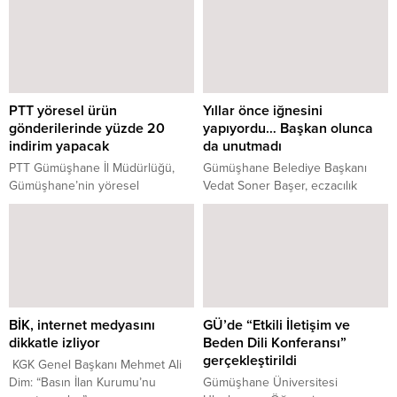
PTT yöresel ürün
Yıllar önce iğnesini
gönderilerinde yüzde 20
yapıyordu… Başkan olunca
indirim yapacak
da unutmadı
PTT Gümüşhane İl Müdürlüğü,
Gümüşhane Belediye Başkanı
Gümüşhane’nin yöresel
Vedat Soner Başer, eczacılık
ürünlerinden olan Pestil-Köme
yaptığı yıllarda düzenli olarak
ürünleri, elma, kürtün kuru
enjeksiyonunu uyguladığı
ekmeği, kuru fasulye, siron,
Menşüre Telli'yi evinde ziyaret
erişte, pekmez, dut ve kuşburnu
ederek yıllar öncesine uzanan
kurusu gibi yöresel lezzetlerin
gönül bağını sürdürdü.
gönderiminde yüzde 20 kargo
indirimi uygulaması başlattı.
BİK, internet medyasını
GÜ’de “Etkili İletişim ve
dikkatle izliyor
Beden Dili Konferansı”
gerçekleştirildi
KGK Genel Başkanı Mehmet Ali
Dim: “Basın İlan Kurumu’nu
Gümüşhane Üniversitesi