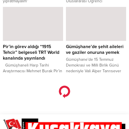
yıpratmayalım”
Uluslararası Öğrenci
Koordinatörlüğü tarafından
düzenlenen “Etkili İletişim ve
Beden Dili” konferansı TÖMER
Çok Amaçlı Salonda
gerçekleştirildi.
Pir’in görev aldığı “1915
Gümüşhane’de şehit aileleri
Tehcir” belgeseli TRT World
ve gaziler onuruna yemek
kanalında yayınlandı
Gümüşhane’de 15 Temmuz
Gümüşhaneli Harp Tarihi
Demokrasi ve Milli Birlik Günü
Araştırmacısı Mehmet Burak Pir’in
nedeniyle Vali Alper Tanrısever
de danışman ve arşiv
tarafından şehit aileleri ve gaziler
araştırmacısı olarak
onuruna yemek programı
hazırlanmasında görev aldığı
düzenlendi.
”1915: The Relocation” (1915:
Tehcir) adlı belgesel TRT’nin
uluslararası ve İngilizce yayın
kanalı olan TRT World kanalında
bugün yayınlandı. Dünyada ilk
defa yayınlanan arşiv
görüntülerinin de kullanıldığı