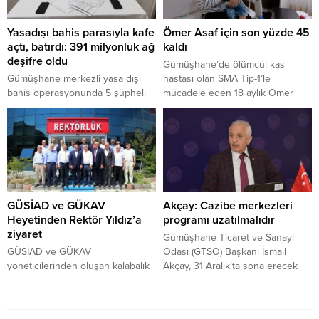
İlçe Jandarma Komutanlığı ekipleri
yaptıkları istihbarat çalışmasında
Yasadışı bahis parasıyla kafe
Ömer Asaf için son yüzde 45
A.İ. ve A.Ö. isimli şahısların
açtı, batırdı: 391 milyonluk ağ
kaldı
Erzurum’dan Gümüşhane’ye
deşifre oldu
kiralık araçla uyuşturucu madde
Gümüşhane’de ölümcül kas
getireceği bilgisini alınca çalışma...
Gümüşhane merkezli yasa dışı
hastası olan SMA Tip-1’le
bahis operasyonunda 5 şüpheli
mücadele eden 18 aylık Ömer
gözaltına alındı ve adliyeye sevk
Asaf bebek için başlatılan Valilik
edildi. Operasyon sırasında
izinli kampanyanın bitmesine son
ruhsatsız silah, elektronik
29 gün kaldı.
materyal ve makbuzlar ele
geçirildi. Örgüt liderinin, yasadışı
gelirle Kayseri'de bir kafe açtığı
ve battığı öğrenildi.
GÜSİAD ve GÜKAV
Akçay: Cazibe merkezleri
Heyetinden Rektör Yıldız’a
programı uzatılmalıdır
ziyaret
Gümüşhane Ticaret ve Sanayi
GÜSİAD ve GÜKAV
Odası (GTSO) Başkanı İsmail
yöneticilerinden oluşan kalabalık
Akçay, 31 Aralık’ta sona erecek
bir heyet, Gümüşhane
olan ve Gümüşhane’nin de içinde
Üniversitesi Rektörü Prof. Dr.
olduğu Cazibe Merkezleri
Oktay Yıldız’ı ziyaret ederek vakıf
Programının devam etmesi için