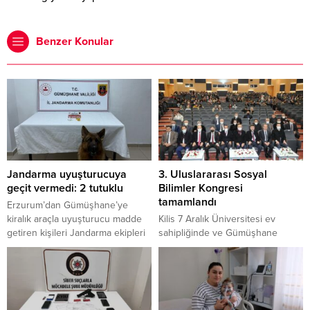
Benzer Konular
Jandarma uyuşturucuya
3. Uluslararası Sosyal
geçit vermedi: 2 tutuklu
Bilimler Kongresi
tamamlandı
Erzurum’dan Gümüşhane’ye
kiralık araçla uyuşturucu madde
Kilis 7 Aralık Üniversitesi ev
getiren kişileri Jandarma ekipleri
sahipliğinde ve Gümüşhane
düzenledikleri operasyonla
Üniversitesi iş birliğiyle
yakaladı. Araçlarında 35,2 gram
düzenlenen “III. Uluslararası
uyuşturucu bulunan 2 şahıs
Sosyal Bilimler Kongresi”
tutuklandı. Alınan bilgiye göre İl
tamamlandı.
Jandarma Komutanlığı Merkez