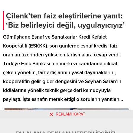
faaliyetleri, üniversite-sanayi iş
destek çağrısında bulundu.
birliği, bölgesel kalkınma ve ortak
Yaptığı açıklamada Sanayi ve
vizyon hedeflerini değerlendirdi.
Teknoloji Bakanlığınca 2018/11201
Çilenk’ten faiz eleştirilerine yanıt:
sayılı “Cazibe Merkezleri Programı
‘Biz belirleyici değil, uygulayıcıyız’
Kapsamında Yatırımların
Desteklenmesi Hakkında Karar”
Gümüşhane Esnaf ve Sanatkarlar Kredi Kefalet
kapsamında yürütülen Cazibe
Merkezleri Programından
Kooperatifi (ESKKK), son günlerde esnaf kredisi faiz
Gümüşhane...
oranları üzerinden yükselen tartışmalara cevap verdi.
Türkiye Halk Bankası’nın merkezi kararlarına dikkat
çeken yönetim, faiz artışlarının yasal dayanaklarını,
kooperatifin gelir-gider dengesini ve Seyhan Saran’ın
iddialarına yönelik teknik gerçekleri kamuoyuyla
paylaştı. İşte esnafın merak ettiği o soruların yanıtları…
REKLAMI KAPAT