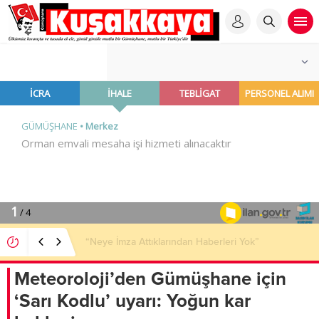
“Neye İmza Attıklarından Haberleri Yok”
Meteoroloji’den Gümüşhane için
‘Sarı Kodlu’ uyarı: Yoğun kar