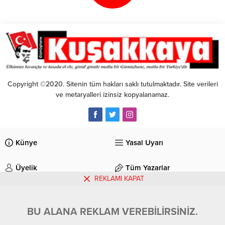
1’lik galibiyetle ayrılarak büyük bir
avantaj elde etti.
Copyright ©2020. Sitenin tüm hakları saklı tutulmaktadır. Site verileri
ve metaryalleri izinsiz kopyalanamaz.
Künye
Yasal Uyarı
Üyelik
Tüm Yazarlar
REKLAMI KAPAT
İletişim
BU ALANA REKLAM VEREBİLİRSİNİZ.
Gümüşhane Kuşakkaya Gazetesi