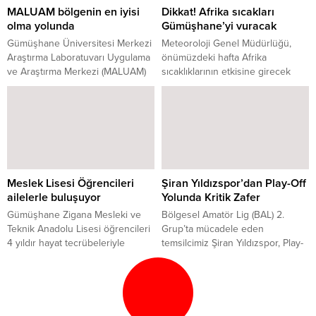
MALUAM bölgenin en iyisi
Dikkat! Afrika sıcakları
izni olmaksızın mevzuatta
olma yolunda
Gümüşhane’yi vuracak
öngörülen işlemlerin
tamamlanmasından sonra
Gümüşhane Üniversitesi Merkezi
Meteoroloji Genel Müdürlüğü,
gerçekleştirilir ve bunların
Araştırma Laboratuvarı Uygulama
önümüzdeki hafta Afrika
yerleştirilmeleri Sağlık
ve Araştırma Merkezi (MALUAM)
sıcaklıklarının etkisine girecek
Bakanlığınca...
Doğu Karadeniz Bölgesi’nde “en
olan Gümüşhane için uyarı
iyisi olma” yolunda çalışmalarına
yayımladı.
hız verdi.
Meslek Lisesi Öğrencileri
Şiran Yıldızspor’dan Play-Off
ailelerle buluşuyor
Yolunda Kritik Zafer
Gümüşhane Zigana Mesleki ve
Bölgesel Amatör Lig (BAL) 2.
Teknik Anadolu Lisesi öğrencileri
Grup’ta mücadele eden
4 yıldır hayat tecrübeleriyle
temsilcimiz Şiran Yıldızspor, Play-
çınarlaşan, yaşlı ve yalnız
Off hedefi doğrultusunda önemli
vatandaşları ziyaret ederek
bir engeli daha aştı. Ligin 26.
toplumsal duyarlılığı artırıyor.
haftasında, Kelkit İlçe Stadı'nda
Giresun temsilcisi Batlamaspor’u
ağırlayan temsilcimiz sahadan 2-