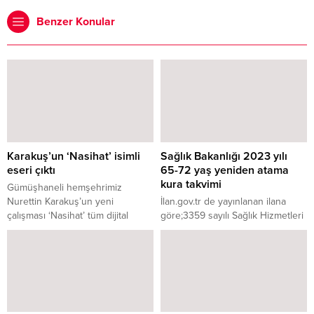
Benzer Konular
Karakuş’un ‘Nasihat’ isimli
Sağlık Bakanlığı 2023 yılı
eseri çıktı
65-72 yaş yeniden atama
kura takvimi
Gümüşhaneli hemşehrimiz
Nurettin Karakuş’un yeni
İlan.gov.tr de yayınlanan ilana
çalışması ‘Nasihat’ tüm dijital
göre;3359 sayılı Sağlık Hizmetleri
platformlarda yerini aldı.
Temel Kanununun Ek 1.
maddesinde “Kamu kurum ve
kuruluşlarının uzman tabip, tıpta
uzmanlık mevzuatına göre uzman,
tabip, diş tabibi ve eczacı kadro
ve pozisyonlarına yapılacak
açıktan atamalar, açıktan atama