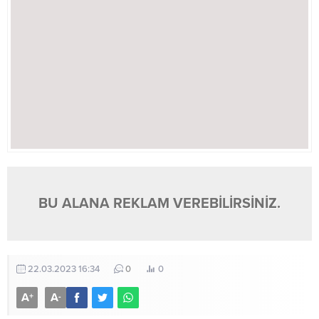
BU ALANA REKLAM VEREBİLİRSİNİZ.
22.03.2023 16:34
0
0
A
A
+
-