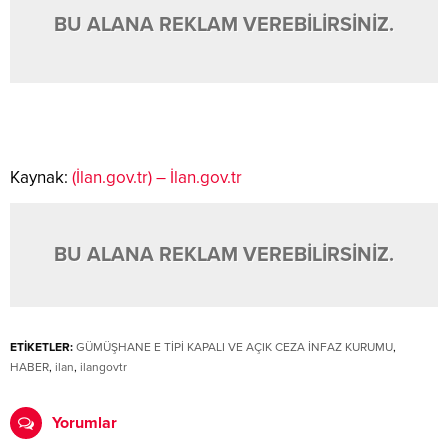
BU ALANA REKLAM VEREBİLİRSİNİZ.
Kaynak:
(İlan.gov.tr) – İlan.gov.tr
BU ALANA REKLAM VEREBİLİRSİNİZ.
ETİKETLER:
GÜMÜŞHANE E TİPİ KAPALI VE AÇIK CEZA İNFAZ KURUMU
,
HABER
,
ilan
,
ilangovtr
Yorumlar