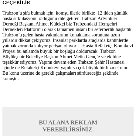
GEÇEBİLİR
Trabzon’a şifa bulmak için komşu illerle birlikte 12 ilden günlük
hasta sirkülasyonu olduğunu dile getiren Trabzon Artvinliler
Derneği Başkanı Ahmet Külekçi biz Trabzondaki Hemşehri
Dernekleri Platformu olarak tamamen insanı bir seferberlik başlattık.
Trabzon’a gelen hasta yakınlarının konaklama sorununa uzun
yıllardır dikkat çekiyoruz. İnsanlar parklarda araçlarda kantinlerde
yatmak zorunda kalıyor perişan oluyor… Hasta Refaketçi Konukevi
Projesi bu anlamda büyük bir boşluğu dolduracak. Trabzon
Büyükşehir Belediye Başkan Ahmet Metin Genç’e ve ekibine
teşekkür ediyoruz. Yapımı devam eden Trabzon Şehir Hastanesi
içinde de Refaketçi Konukevi yapılırsa çok büyük bir hizmet olur.
Bu konu üzerine de gerekli çalışmaları sürdüreceğiz şeklinde
konuştu.
BU ALANA REKLAM
VEREBİLİRSİNİZ.