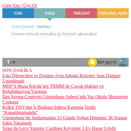
Giriş Yap / Üye Ol
SON DAKİKA
Eski Öğrencileri ve Dostları Aynı Sahada Buluştu! Suat Dalman
Unutulmadı
MHP’li Musa Küçük’ten TBMM’de Çocuk Hakları ve
Rehabilitasyon Vurgusu
İlim Yayma Cemiyeti Gümüşhane Şubesi’nde Yaz Okulu Mezuniyet
Coşkusu
Kelkit TSO’dan İş Bankası Şubesi Kararına Tepki:
“Kapatılmamalıdır”
Gümüşhane’de Jandarmadan 15 Günde Yoğun Denetim: 38 Aranan
Şahıs Yakalandı
Şiran’da Gece Yangını: Çambaşı Köyünde 3 Ev Hasar Gördü