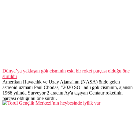
Dünya’ya yaklaşan gök cisminin eski bir roket parçası olduğu öne
sürüldü
Amerikan Havacılık ve Uzay Ajansı'nın (NASA) önde gelen
astreoid uzmanı Paul Chodas, "2020 SO" adlı gök cisminin, ajansın
1966 yılında Surveyor 2 aracını Ay'a taşıyan Centaur roketinin
parçası olduğunu öne sürdü.