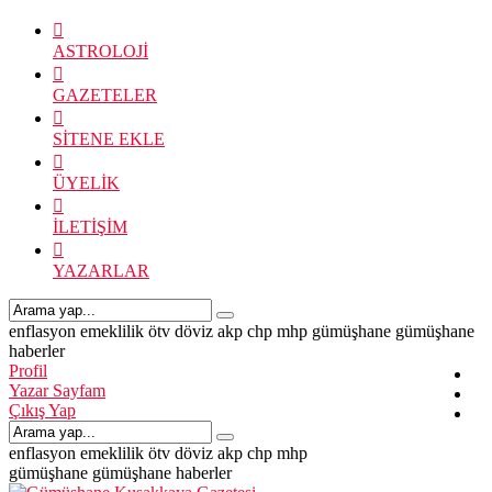
ASTROLOJİ
GAZETELER
SİTENE EKLE
ÜYELİK
İLETİŞİM
YAZARLAR
enflasyon
emeklilik
ötv
döviz
akp
chp
mhp
gümüşhane
gümüşhane
haberler
Profil
Yazar Sayfam
Çıkış Yap
enflasyon
emeklilik
ötv
döviz
akp
chp
mhp
gümüşhane
gümüşhane haberler