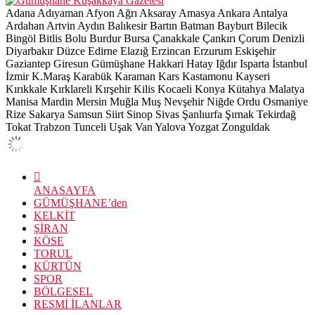
Adana
Adıyaman
Afyon
Ağrı
Aksaray
Amasya
Ankara
Antalya
Ardahan
Artvin
Aydın
Balıkesir
Bartın
Batman
Bayburt
Bilecik
Bingöl
Bitlis
Bolu
Burdur
Bursa
Çanakkale
Çankırı
Çorum
Denizli
Diyarbakır
Düzce
Edirne
Elazığ
Erzincan
Erzurum
Eskişehir
Gaziantep
Giresun
Gümüşhane
Hakkari
Hatay
Iğdır
Isparta
İstanbul
İzmir
K.Maraş
Karabük
Karaman
Kars
Kastamonu
Kayseri
Kırıkkale
Kırklareli
Kırşehir
Kilis
Kocaeli
Konya
Kütahya
Malatya
Manisa
Mardin
Mersin
Muğla
Muş
Nevşehir
Niğde
Ordu
Osmaniye
Rize
Sakarya
Samsun
Siirt
Sinop
Sivas
Şanlıurfa
Şırnak
Tekirdağ
Tokat
Trabzon
Tunceli
Uşak
Van
Yalova
Yozgat
Zonguldak
ANASAYFA
GÜMÜŞHANE’den
KELKİT
ŞİRAN
KÖSE
TORUL
KÜRTÜN
SPOR
BÖLGESEL
RESMİ İLANLAR