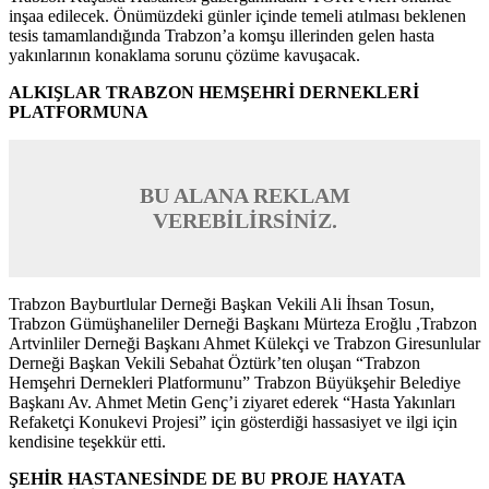
inşaa edilecek. Önümüzdeki günler içinde temeli atılması beklenen
tesis tamamlandığında Trabzon’a komşu illerinden gelen hasta
yakınlarının konaklama sorunu çözüme kavuşacak.
ALKIŞLAR TRABZON HEMŞEHRİ DERNEKLERİ
PLATFORMUNA
BU ALANA REKLAM
VEREBİLİRSİNİZ.
Trabzon Bayburtlular Derneği Başkan Vekili Ali İhsan Tosun,
Trabzon Gümüşhaneliler Derneği Başkanı Mürteza Eroğlu ,Trabzon
Artvinliler Derneği Başkanı Ahmet Külekçi ve Trabzon Giresunlular
Derneği Başkan Vekili Sebahat Öztürk’ten oluşan “Trabzon
Hemşehri Dernekleri Platformunu” Trabzon Büyükşehir Belediye
Başkanı Av. Ahmet Metin Genç’i ziyaret ederek “Hasta Yakınları
Refaketçi Konukevi Projesi” için gösterdiği hassasiyet ve ilgi için
kendisine teşekkür etti.
ŞEHİR HASTANESİNDE DE BU PROJE HAYATA