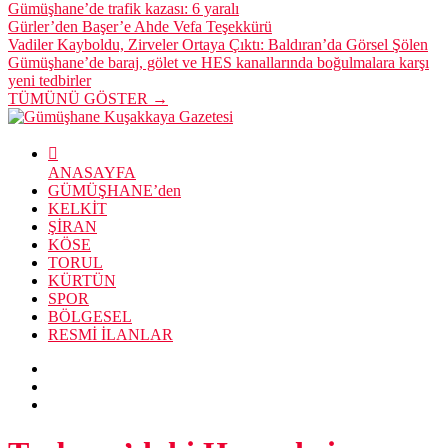
Gümüşhane’de trafik kazası: 6 yaralı
Gürler’den Başer’e Ahde Vefa Teşekkürü
Vadiler Kayboldu, Zirveler Ortaya Çıktı: Baldıran’da Görsel Şölen
Gümüşhane’de baraj, gölet ve HES kanallarında boğulmalara karşı
yeni tedbirler
TÜMÜNÜ GÖSTER →
ANASAYFA
GÜMÜŞHANE’den
KELKİT
ŞİRAN
KÖSE
TORUL
KÜRTÜN
SPOR
BÖLGESEL
RESMİ İLANLAR