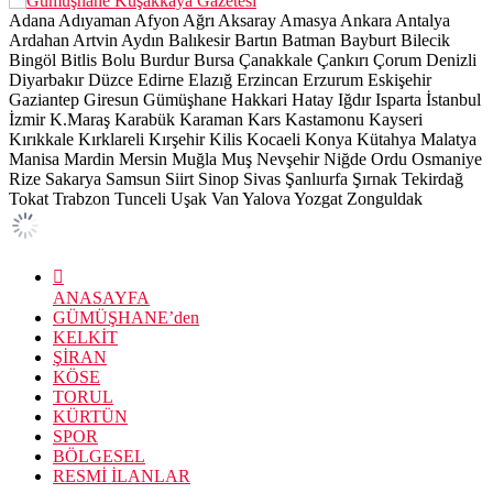
Adana
Adıyaman
Afyon
Ağrı
Aksaray
Amasya
Ankara
Antalya
Ardahan
Artvin
Aydın
Balıkesir
Bartın
Batman
Bayburt
Bilecik
Bingöl
Bitlis
Bolu
Burdur
Bursa
Çanakkale
Çankırı
Çorum
Denizli
Diyarbakır
Düzce
Edirne
Elazığ
Erzincan
Erzurum
Eskişehir
Gaziantep
Giresun
Gümüşhane
Hakkari
Hatay
Iğdır
Isparta
İstanbul
İzmir
K.Maraş
Karabük
Karaman
Kars
Kastamonu
Kayseri
Kırıkkale
Kırklareli
Kırşehir
Kilis
Kocaeli
Konya
Kütahya
Malatya
Manisa
Mardin
Mersin
Muğla
Muş
Nevşehir
Niğde
Ordu
Osmaniye
Rize
Sakarya
Samsun
Siirt
Sinop
Sivas
Şanlıurfa
Şırnak
Tekirdağ
Tokat
Trabzon
Tunceli
Uşak
Van
Yalova
Yozgat
Zonguldak
ANASAYFA
GÜMÜŞHANE’den
KELKİT
ŞİRAN
KÖSE
TORUL
KÜRTÜN
SPOR
BÖLGESEL
RESMİ İLANLAR