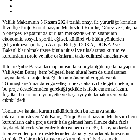
Valilik Makamının 5 Kasım 2024 tarihli onayı ile yürürlüğe konulan
İl ve İlçe Proje Koordinasyon Merkezleri Kuruluş Görev ve Çalışma
Yönergesi kapsamında kurulan merkezde Gümüşhane’nin
ekonomik, sosyal, sportif, eğitsel, kültürel vb bütün yönlerden
geliştirilmesi için başta Avrupa Birliği, DOKA, DOKAP ve
Bakanlıklar olmak üzere bütün ulusal ve uluslararası kurum ve
kuruluşların proje ve hibe çağrılarını takip edilmesi amaçlanıyor.
İl İdare Şube Başkanları toplantısında konuyla ilgili açıklama yapan
Vali Aydın Baruş, hem bölgesel hem ulusal hem de uluslararası
kaynaklardan proje desteği almanın önemini vurgulayarak,
“Gümüşhane’mizi daha güzelleştirmek, daha iyi hale getirmek için
bu proje desteklerinden gerektiği şekilde istifade etmemiz lazım.
İnşallah bu konuda iyi niyetle ve başarıyı yakalamak üzere yola
çıktık” dedi.
Toplantıya katılan kurum müdürlerinden bu konuya sahip
çıkmalarını isteyen Vali Baruş, “Proje Koordinasyon Merkezini hem
kurumların daha proje üretir hale gelmesi hem ilimize daha fazla
fayda olabilecek yöntemler bulması hem de değişik kaynaklardan
finanse edilen proje desteklerinden daha iyi yararlanabilmesi için
kurduk. Bu birimdeki amacımız kurumları rehberlik etmek,