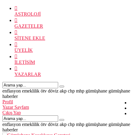
ASTROLOJİ
GAZETELER
SİTENE EKLE
ÜYELİK
İLETİŞİM
YAZARLAR
enflasyon
emeklilik
ötv
döviz
akp
chp
mhp
gümüşhane
gümüşhane
haberler
Profil
Yazar Sayfam
Çıkış Yap
enflasyon
emeklilik
ötv
döviz
akp
chp
mhp
gümüşhane
gümüşhane
haberler