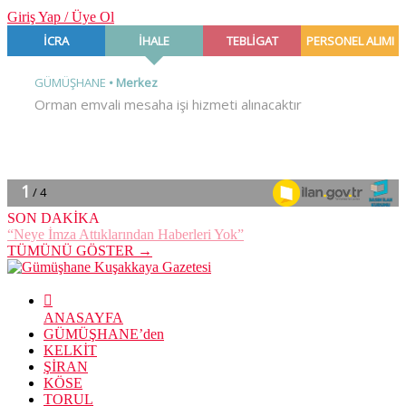
Giriş Yap / Üye Ol
SON DAKİKA
“Neye İmza Attıklarından Haberleri Yok”
TÜMÜNÜ GÖSTER →
ANASAYFA
GÜMÜŞHANE’den
KELKİT
ŞİRAN
KÖSE
TORUL