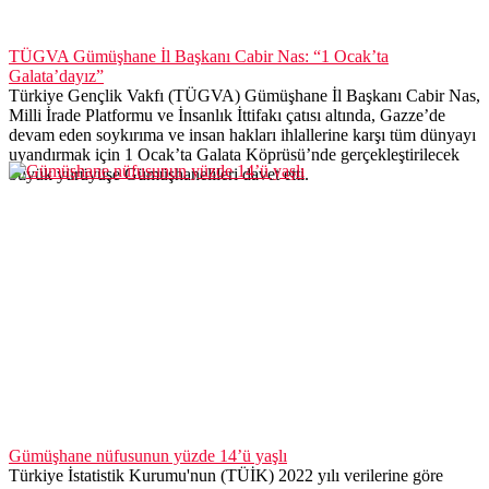
TÜGVA Gümüşhane İl Başkanı Cabir Nas: “1 Ocak’ta
Galata’dayız”
Türkiye Gençlik Vakfı (TÜGVA) Gümüşhane İl Başkanı Cabir Nas,
Milli İrade Platformu ve İnsanlık İttifakı çatısı altında, Gazze’de
devam eden soykırıma ve insan hakları ihlallerine karşı tüm dünyayı
uyandırmak için 1 Ocak’ta Galata Köprüsü’nde gerçekleştirilecek
büyük yürüyüşe Gümüşhanelileri davet etti.
Gümüşhane nüfusunun yüzde 14’ü yaşlı
Türkiye İstatistik Kurumu'nun (TÜİK) 2022 yılı verilerine göre