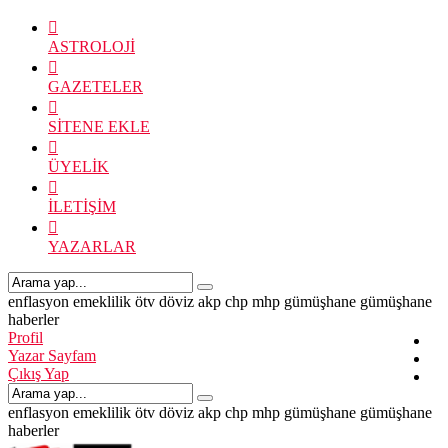
ASTROLOJİ
GAZETELER
SİTENE EKLE
ÜYELİK
İLETİŞİM
YAZARLAR
enflasyon
emeklilik
ötv
döviz
akp
chp
mhp
gümüşhane
gümüşhane
haberler
Profil
Yazar Sayfam
Çıkış Yap
enflasyon
emeklilik
ötv
döviz
akp
chp
mhp
gümüşhane
gümüşhane
haberler