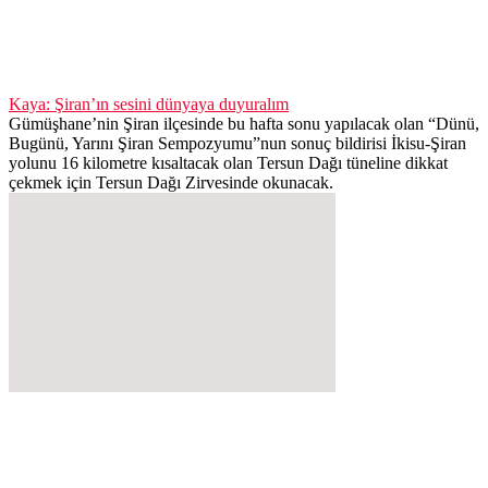
Kaya: Şiran’ın sesini dünyaya duyuralım
Gümüşhane’nin Şiran ilçesinde bu hafta sonu yapılacak olan “Dünü,
Bugünü, Yarını Şiran Sempozyumu”nun sonuç bildirisi İkisu-Şiran
yolunu 16 kilometre kısaltacak olan Tersun Dağı tüneline dikkat
çekmek için Tersun Dağı Zirvesinde okunacak.