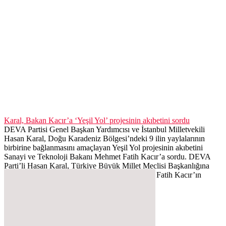
Karal, Bakan Kacır’a ‘Yeşil Yol’ projesinin akıbetini sordu
DEVA Partisi Genel Başkan Yardımcısı ve İstanbul Milletvekili
Hasan Karal, Doğu Karadeniz Bölgesi’ndeki 9 ilin yaylalarının
birbirine bağlanmasını amaçlayan Yeşil Yol projesinin akıbetini
Sanayi ve Teknoloji Bakanı Mehmet Fatih Kacır’a sordu. DEVA
Parti’li Hasan Karal, Türkiye Büyük Millet Meclisi Başkanlığına
(TBMM), Sanayi ve Teknoloji Bakanı Mehmet Fatih Kacır’ın
yanıtlaması istemiyle...