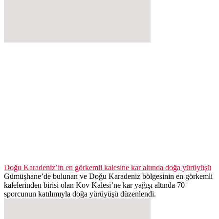
Doğu Karadeniz’in en görkemli kalesine kar altında doğa yürüyüşü
Gümüşhane’de bulunan ve Doğu Karadeniz bölgesinin en görkemli
kalelerinden birisi olan Kov Kalesi’ne kar yağışı altında 70
sporcunun katılımıyla doğa yürüyüşü düzenlendi.