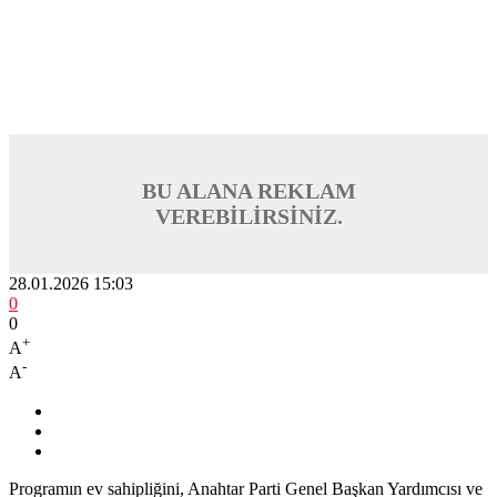
BU ALANA REKLAM
VEREBİLİRSİNİZ.
28.01.2026 15:03
0
0
+
A
-
A
Programın ev sahipliğini, Anahtar Parti Genel Başkan Yardımcısı ve