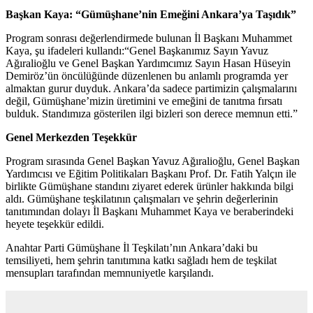
Başkan Kaya: “Gümüşhane’nin Emeğini Ankara’ya Taşıdık”
Program sonrası değerlendirmede bulunan İl Başkanı Muhammet
Kaya, şu ifadeleri kullandı:“Genel Başkanımız Sayın Yavuz
Ağıralioğlu ve Genel Başkan Yardımcımız Sayın Hasan Hüseyin
Demiröz’ün öncülüğünde düzenlenen bu anlamlı programda yer
almaktan gurur duyduk. Ankara’da sadece partimizin çalışmalarını
değil, Gümüşhane’mizin üretimini ve emeğini de tanıtma fırsatı
bulduk. Standımıza gösterilen ilgi bizleri son derece memnun etti.”
Genel Merkezden Teşekkür
Program sırasında Genel Başkan Yavuz Ağıralioğlu, Genel Başkan
Yardımcısı ve Eğitim Politikaları Başkanı Prof. Dr. Fatih Yalçın ile
birlikte Gümüşhane standını ziyaret ederek ürünler hakkında bilgi
aldı. Gümüşhane teşkilatının çalışmaları ve şehrin değerlerinin
tanıtımından dolayı İl Başkanı Muhammet Kaya ve beraberindeki
heyete teşekkür edildi.
Anahtar Parti Gümüşhane İl Teşkilatı’nın Ankara’daki bu
temsiliyeti, hem şehrin tanıtımına katkı sağladı hem de teşkilat
mensupları tarafından memnuniyetle karşılandı.