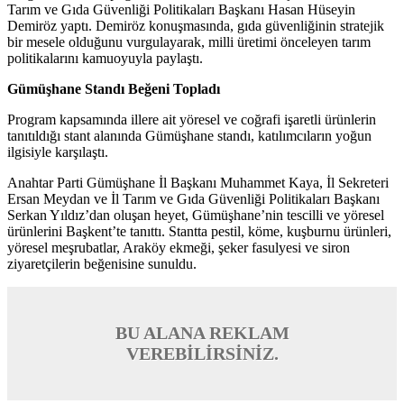
Tarım ve Gıda Güvenliği Politikaları Başkanı Hasan Hüseyin
Demiröz yaptı. Demiröz konuşmasında, gıda güvenliğinin stratejik
bir mesele olduğunu vurgulayarak, milli üretimi önceleyen tarım
politikalarını kamuoyuyla paylaştı.
Gümüşhane Standı Beğeni Topladı
Program kapsamında illere ait yöresel ve coğrafi işaretli ürünlerin
tanıtıldığı stant alanında Gümüşhane standı, katılımcıların yoğun
ilgisiyle karşılaştı.
Anahtar Parti Gümüşhane İl Başkanı Muhammet Kaya, İl Sekreteri
Ersan Meydan ve İl Tarım ve Gıda Güvenliği Politikaları Başkanı
Serkan Yıldız’dan oluşan heyet, Gümüşhane’nin tescilli ve yöresel
ürünlerini Başkent’te tanıttı. Stantta pestil, köme, kuşburnu ürünleri,
yöresel meşrubatlar, Araköy ekmeği, şeker fasulyesi ve siron
ziyaretçilerin beğenisine sunuldu.
BU ALANA REKLAM
VEREBİLİRSİNİZ.