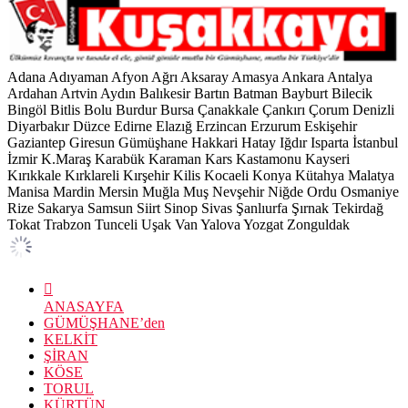
Adana
Adıyaman
Afyon
Ağrı
Aksaray
Amasya
Ankara
Antalya
Ardahan
Artvin
Aydın
Balıkesir
Bartın
Batman
Bayburt
Bilecik
Bingöl
Bitlis
Bolu
Burdur
Bursa
Çanakkale
Çankırı
Çorum
Denizli
Diyarbakır
Düzce
Edirne
Elazığ
Erzincan
Erzurum
Eskişehir
Gaziantep
Giresun
Gümüşhane
Hakkari
Hatay
Iğdır
Isparta
İstanbul
İzmir
K.Maraş
Karabük
Karaman
Kars
Kastamonu
Kayseri
Kırıkkale
Kırklareli
Kırşehir
Kilis
Kocaeli
Konya
Kütahya
Malatya
Manisa
Mardin
Mersin
Muğla
Muş
Nevşehir
Niğde
Ordu
Osmaniye
Rize
Sakarya
Samsun
Siirt
Sinop
Sivas
Şanlıurfa
Şırnak
Tekirdağ
Tokat
Trabzon
Tunceli
Uşak
Van
Yalova
Yozgat
Zonguldak
ANASAYFA
GÜMÜŞHANE’den
KELKİT
ŞİRAN
KÖSE
TORUL
KÜRTÜN