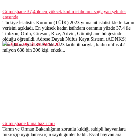
Gümüşhane 37,4 ile en yüksek kadın istihdamı sağlayan şehirler
arasında
Türkiye İstatistik Kurumu (TÜİK) 2023 yılına ait istatistiklerle kadın
verisini açıkladı. En yüksek kadın istihdam oranının yüzde 37,4 ile
Trabzon, Ordu, Giresun, Rize, Artvin, Gümüşhane bölgesinde
olduğu öğrenildi. Adrese Dayalı Nüfus Kayıt Sistemi (ADNKS)
sonuçlarına göre 31 Aralık 2023 tarihi itibarıyla, kadın nüfus 42
milyon 638 bin 306 kişi, erkek...
Gümüşhane buna hazır mı?
Tarım ve Orman Bakanlığının zorunlu kıldığı sahipli hayvanlara
mikroçip uygulaması için sayılı günler kaldı. Evcil hayvanlara