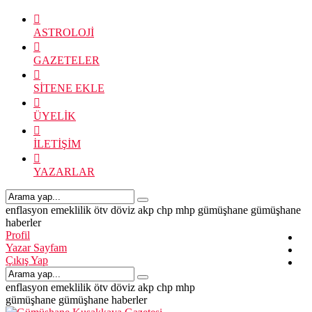
ASTROLOJİ
GAZETELER
SİTENE EKLE
ÜYELİK
İLETİŞİM
YAZARLAR
enflasyon
emeklilik
ötv
döviz
akp
chp
mhp
gümüşhane
gümüşhane
haberler
Profil
Yazar Sayfam
Çıkış Yap
enflasyon
emeklilik
ötv
döviz
akp
chp
mhp
gümüşhane
gümüşhane haberler