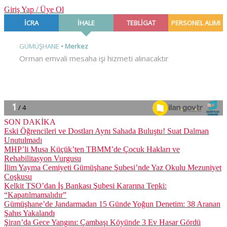
Giriş Yap / Üye Ol
SON DAKİKA
Eski Öğrencileri ve Dostları Aynı Sahada Buluştu! Suat Dalman
Unutulmadı
MHP’li Musa Küçük’ten TBMM’de Çocuk Hakları ve
Rehabilitasyon Vurgusu
İlim Yayma Cemiyeti Gümüşhane Şubesi’nde Yaz Okulu Mezuniyet
Coşkusu
Kelkit TSO’dan İş Bankası Şubesi Kararına Tepki:
“Kapatılmamalıdır”
Gümüşhane’de Jandarmadan 15 Günde Yoğun Denetim: 38 Aranan
Şahıs Yakalandı
Şiran’da Gece Yangını: Çambaşı Köyünde 3 Ev Hasar Gördü