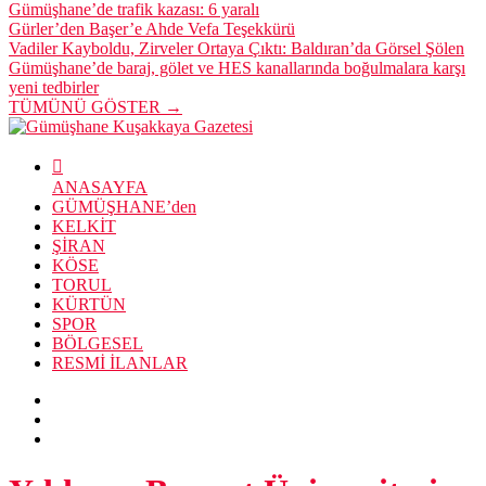
Gümüşhane’de trafik kazası: 6 yaralı
Gürler’den Başer’e Ahde Vefa Teşekkürü
Vadiler Kayboldu, Zirveler Ortaya Çıktı: Baldıran’da Görsel Şölen
Gümüşhane’de baraj, gölet ve HES kanallarında boğulmalara karşı
yeni tedbirler
TÜMÜNÜ GÖSTER →
ANASAYFA
GÜMÜŞHANE’den
KELKİT
ŞİRAN
KÖSE
TORUL
KÜRTÜN
SPOR
BÖLGESEL
RESMİ İLANLAR