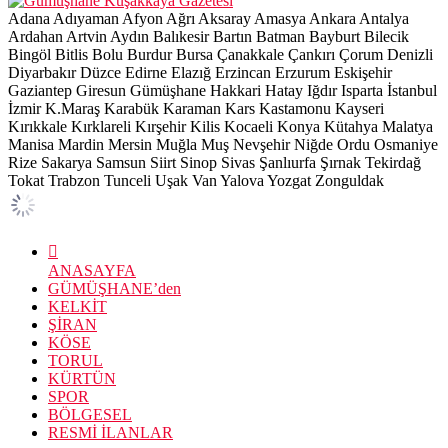
Adana
Adıyaman
Afyon
Ağrı
Aksaray
Amasya
Ankara
Antalya
Ardahan
Artvin
Aydın
Balıkesir
Bartın
Batman
Bayburt
Bilecik
Bingöl
Bitlis
Bolu
Burdur
Bursa
Çanakkale
Çankırı
Çorum
Denizli
Diyarbakır
Düzce
Edirne
Elazığ
Erzincan
Erzurum
Eskişehir
Gaziantep
Giresun
Gümüşhane
Hakkari
Hatay
Iğdır
Isparta
İstanbul
İzmir
K.Maraş
Karabük
Karaman
Kars
Kastamonu
Kayseri
Kırıkkale
Kırklareli
Kırşehir
Kilis
Kocaeli
Konya
Kütahya
Malatya
Manisa
Mardin
Mersin
Muğla
Muş
Nevşehir
Niğde
Ordu
Osmaniye
Rize
Sakarya
Samsun
Siirt
Sinop
Sivas
Şanlıurfa
Şırnak
Tekirdağ
Tokat
Trabzon
Tunceli
Uşak
Van
Yalova
Yozgat
Zonguldak
ANASAYFA
GÜMÜŞHANE’den
KELKİT
ŞİRAN
KÖSE
TORUL
KÜRTÜN
SPOR
BÖLGESEL
RESMİ İLANLAR