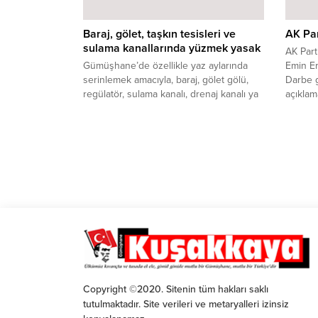
Baraj, gölet, taşkın tesisleri ve
AK Par
sulama kanallarında yüzmek yasak
AK Par
Gümüşhane’de özellikle yaz aylarında
Emin E
serinlemek amacıyla, baraj, gölet gölü,
Darbe g
regülatör, sulama kanalı, drenaj kanalı ya
açıklam
da taşkından korunma maksadıyla inşa
demokra
edilen tesislerde ve akarsularda suya
vermek 
girmek yasaklandı.
verdiği
Copyright ©2020. Sitenin tüm hakları saklı
tutulmaktadır. Site verileri ve metaryalleri izinsiz