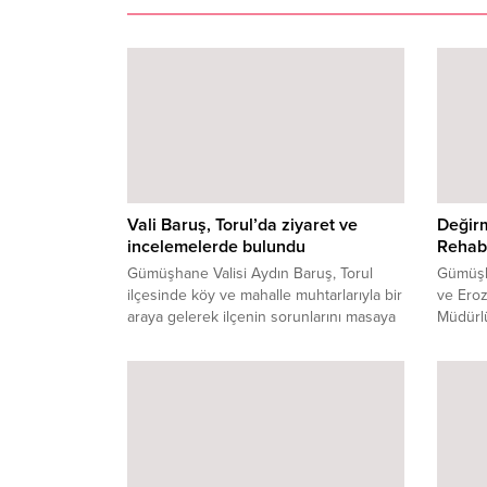
Vali Baruş, Torul’da ziyaret ve
Değir
incelemelerde bulundu
Rehabi
Gümüşhane Valisi Aydın Baruş, Torul
Gümüşh
ilçesinde köy ve mahalle muhtarlarıyla bir
ve Ero
araya gelerek ilçenin sorunlarını masaya
Müdürl
yatırdı, özellikle yayla ve köylerdeki
olan D
izinsiz yapılaşma ile içme suyu yönetimi
Rehabil
konularında önemli uyarılarda bulundu.