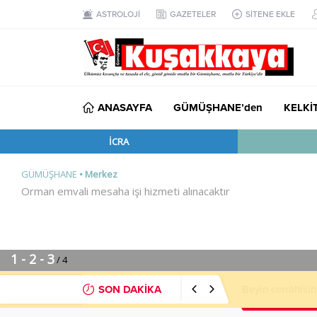
ASTROLOJİ
GAZETELER
SİTENE EKLE
ANASAYFA
GÜMÜŞHANE’den
KELKİ
SON DAKİKA
“Neye İmza Attı