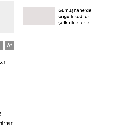
Gümüşhane’de
engelli kediler
şefkatli ellerle
hayata tutunuyor
A
-
+
kan
a
3.
mirhan
e