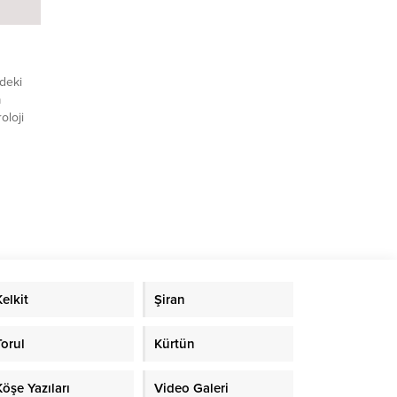
deki
a
loji
l
klenen
ede
ktarılan
eki
Kelkit
Şiran
Torul
Kürtün
Köşe Yazıları
Video Galeri