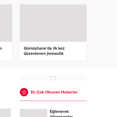
m
Gümüşhane’de ilk kez
düzenlenen jimnastik
turnuvasında madalya
heyecanı
En Çok Okunan Haberler
Eğlenerek
öğreniyorlar