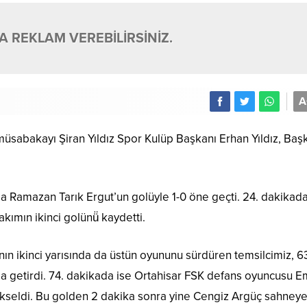
 REKLAM VEREBİLİRSİNİZ.
A
müsabakayı Şiran Yıldız Spor Kulüp Başkanı Erhan Yıldız, Baş
da Ramazan Tarık Ergut’un golüyle 1-0 öne geçti. 24. dakikad
kımın ikinci golünü̈ kaydetti.
ın ikinci yarısında da üstün oyununu sürdüren temsilcimiz, 6
0’a getirdi. 74. dakikada ise Ortahisar FSK defans oyuncusu E
 yükseldi. Bu golden 2 dakika sonra yine Cengiz Argüç sahney