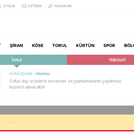
ÜYELİK
İLETİŞİM
YAZARLAR
T
ŞİRAN
KÖSE
TORUL
KÜRTÜN
SPOR
BÖL
klarından Haberleri Yok”