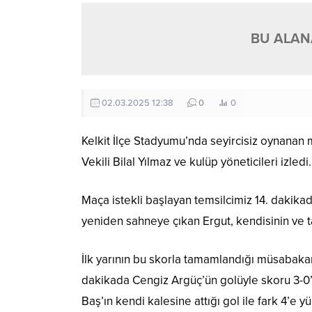
BU ALANA
02.03.2025 12:38
0
0
Kelkit İlçe Stadyumu’nda seyircisiz oynanan 
Vekili Bilal Yılmaz ve kulüp yöneticileri izledi.
Maça istekli başlayan temsilcimiz 14. dakika
yeniden sahneye çıkan Ergut, kendisinin ve ta
İlk yarının bu skorla tamamlandığı müsabakan
dakikada Cengiz Argüç’ün golüyle skoru 3-
Baş’ın kendi kalesine attığı gol ile fark 4’e