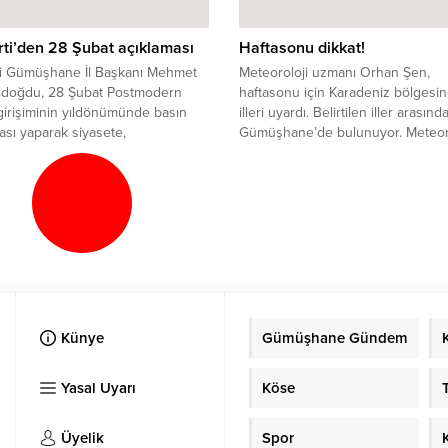
ti’den 28 Şubat açıklaması
Haftasonu dikkat!
ti Gümüşhane İl Başkanı Mehmet
Meteoroloji uzmanı Orhan Şen,
rdoğdu, 28 Şubat Postmodern
haftasonu için Karadeniz bölgesin
irişiminin yıldönümünde basın
illeri uyardı. Belirtilen iller arasınd
ası yaparak siyasete,
Gümüşhane’de bulunuyor. Meteoro
siye, insan haklarına balans ayarı
uzmanı Prof. Dr. Orhan Şen, sosya
isteyenlere milletin balans ayarı
medya hesabından Türkiye’de be
ni söyledi.
hava durumu olayları hakkında
vatandaşlara yönelik bilgilendirm
bulundu. Porf. Dr. Şen tarafından a
bilgiye göre, Karadeniz bölgesind
illerimiz; Artvin Bolu Giresun,
Gümüşhane, Kastamonu, Ordu,...
Künye
Gümüşhane Gündem
Yasal Uyarı
Köse
Üyelik
Spor