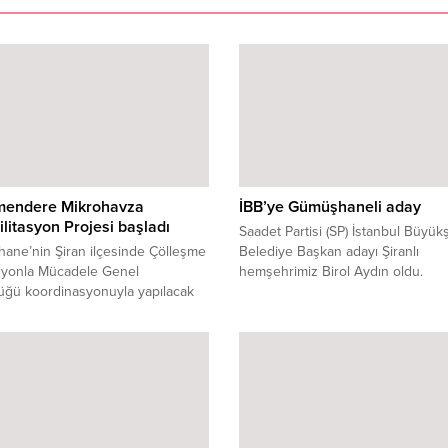
mendere Mikrohavza
İBB’ye Gümüşhaneli aday
litasyon Projesi başladı
Saadet Partisi (SP) İstanbul Büyük
ane’nin Şiran ilçesinde Çölleşme
Belediye Başkan adayı Şiranlı
zyonla Mücadele Genel
hemşehrimiz Birol Aydın oldu.
üğü koordinasyonuyla yapılacak
eğirmenderesi Havza
itasyonu Projesi başladı.