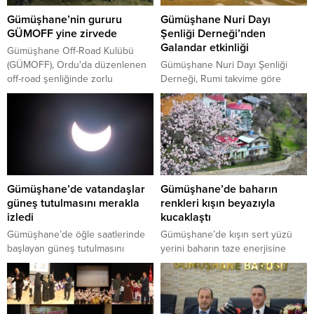
Gümüşhane’nin gururu
Gümüşhane Nuri Dayı
GÜMOFF yine zirvede
Şenliği Derneği’nden
Galandar etkinliği
Gümüşhane Off-Road Kulübü
(GÜMOFF), Ordu'da düzenlenen
Gümüşhane Nuri Dayı Şenliği
off-road şenliğinde zorlu
Derneği, Rumi takvime göre
parkurlarda mücadele ederek 2
yılbaşı olan Galandar gecesinde
kupa kazandı.
program düzenledi.
Gümüşhane’de vatandaşlar
Gümüşhane’de baharın
güneş tutulmasını merakla
renkleri kışın beyazıyla
izledi
kucaklaştı
Gümüşhane’de öğle saatlerinde
Gümüşhane’de kışın sert yüzü
başlayan güneş tutulmasını
yerini baharın taze enerjisine
kahvehaneler önünde oturan
bırakırken, Torul Barajı çevresinde
yaşlı vatandaşların “Allah
meyve ağaçları çiçeklerle bezenip
güneşten ayırmasın” diyerek
pembe bir örtü oluştururken,
meraklı gözlerle izlemesi renkli
şehrin yüksek zirveleri hala