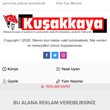
hukukçular yoğun iş tempolarına
yarısında yüksek kesimlerde
İrfan Can Meslek
ara vererek hemşehrilik hukuku...
yüksekliği yer yer 4 metreyi bulan
Yüksekokulunda öğrencilere
karlı kaplı yayla yollarında
yönelik “Adım Adım Dijital
çalışmalar devam ediyor.
Pazarlama ve E-Ticaret” konulu
söyleşi gerçekleştirildi.
Copyright ©2020. Sitenin tüm hakları saklı tutulmaktadır. Site verileri
ve metaryalleri izinsiz kopyalanamaz.
Künye
Yasal Uyarı
Üyelik
Tüm Yazarlar
REKLAMI KAPAT
İletişim
BU ALANA REKLAM VEREBİLİRSİNİZ.
Gümüşhane Kuşakkaya Gazetesi