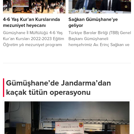
görüntülere sahne oldu.
beyaz gelinliğini koruyor.
Zigana’nın yeşil yamaçlarında boy
gösteren papatyalar, karlı dağların
4-6 Yaş Kur’an Kurslarında
Sağkan Gümüşhane’ye
gölgesinde baharı müjdeliyor.
mezuniyet heyecanı
geliyor
Gümüşhane İl Müftülüğü 4-6 Yaş
Türkiye Barolar Birliği (TBB) Genel
Kur’an Kursları 2022-2023 Eğitim
Başkanı Gümüşhaneli
Öğretim yılı mezuniyet programı
hemşehrimiz Av. Erinç Sağkan ve
gerçekleştirildi.
yönetim kurulu üyesi
hemşehrimiz Av.Sibel Suiçmez iki
günlük program kapsamında
Gümüşhane’ye gelecek.
Gümüşhane’de Jandarma’dan
kaçak tütün operasyonu