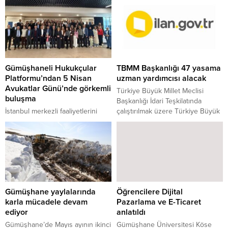
trafik eğitim parkı okulların
en son katıldıkları Türkiye
açılmasıyla yeniden çocuklarla
şampiyonasında 21 madalya
buluştu.
kazanarak tüm dikkatleri bir kez
daha üzerine çeken Gümüşhaneli
bilek güreşi sporcularına burs
desteği sağladı.
Gümüşhaneli Hukukçular
TBMM Başkanlığı 47 yasama
Platformu’ndan 5 Nisan
uzman yardımcısı alacak
Avukatlar Günü’nde görkemli
Türkiye Büyük Millet Meclisi
buluşma
Başkanlığı İdari Teşkilatında
İstanbul merkezli faaliyetlerini
çalıştırılmak üzere Türkiye Büyük
sürdüren ve Gümüşhaneli hukuk
Millet Meclisi Başkanlığı Yasama
profesyonellerini tek çatı altında
Uzmanlığı Yönetmeliği
toplayan Gümüşhaneli
hükümlerine göre 47 yasama
Hukukçular Platformu, 5 Nisan
uzman yardımcısı alınacaktır.
Avukatlar Günü vesilesiyle özel
bir buluşma gerçekleştirdi.
İstanbul Üsküdar’da yapılan ve
Gümüşhane yaylalarında
Öğrencilere Dijital
yaklaşık 90 kişilik seçkin davetli
karla mücadele devam
Pazarlama ve E-Ticaret
topluluğunun katıldığı etkinlikte
ediyor
anlatıldı
hakimler, savcılar, noterler,
avukatlar ve akademisyen
Gümüşhane’de Mayıs ayının ikinci
Gümüşhane Üniversitesi Köse