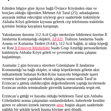
Edinilen bilgiye göre ilçeye bağlı Övünce Köyünden olan ve
borçları olduğu öğrenilen Mehmet Ali Taral (25), arkadaşlarını
arayarak intihar edeceğini söyleyip gece saatlerinde traktörüyle
Akbaba Köyü göletinin kıyısına gelerek cep telefonunu traktörün
içerisine bırakıp kayıplara karışmıştı.
Yakınlarının durumu 112 Acil Çağrı merkezine bildirmesi üzerine İl
Jandarma Komutanlığı ekipleri,
AFAD,
Trabzon Jandarma Sualtı
Arama ve Kurtarma Timleri (SAK), 112 Acil Sağlık, iz takip köpeği
ve Rize
İl Emniyet Müdürlüğü
Sualtı Grup Amirliği personellerinin
katılımıyla Akbaba Köyü göleti ve çevresinde arama çalışma
başlatılmıştı.
Aramalar 2 gün boyunca sürerken Gümüşhane İl Jandarma
Komutanlığı’na bağlı ekipler, iz takip köpeklerinin göletin aksi
istikametinde bulunan Kelkit-Köse karayolu bölgesinde işaret
vermesi üzerine yaptıkları teknik çalışma sonucunda Taral’ın
Erzincan’a gitmiş olabileceğini değerlendirerek yaptığı incelemede
Erzincan otobüs terminalinde güvenlik kameralarında tespit etti.
Erzincan’a gittiği ve hayatta olduğu belirlenen Taral için Akbaba
Göletindeki arama çalışmaları sonlandırılırken, haberlerde kendini
gören ve ailesini üzmek istemeyen
genç
bugün akşam saatlerinde
sağlıklı bir şekilde kendi başına köyüne geri döndü.