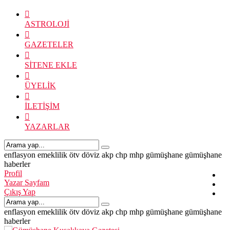
ASTROLOJİ
GAZETELER
SİTENE EKLE
ÜYELİK
İLETİŞİM
YAZARLAR
enflasyon
emeklilik
ötv
döviz
akp
chp
mhp
gümüşhane
gümüşhane
haberler
Profil
Yazar Sayfam
Çıkış Yap
enflasyon
emeklilik
ötv
döviz
akp
chp
mhp
gümüşhane
gümüşhane
haberler