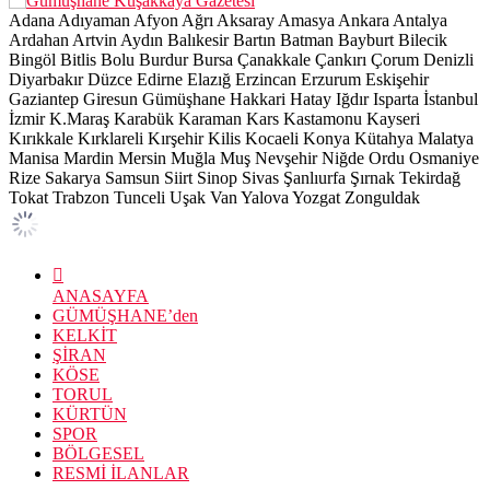
Adana
Adıyaman
Afyon
Ağrı
Aksaray
Amasya
Ankara
Antalya
Ardahan
Artvin
Aydın
Balıkesir
Bartın
Batman
Bayburt
Bilecik
Bingöl
Bitlis
Bolu
Burdur
Bursa
Çanakkale
Çankırı
Çorum
Denizli
Diyarbakır
Düzce
Edirne
Elazığ
Erzincan
Erzurum
Eskişehir
Gaziantep
Giresun
Gümüşhane
Hakkari
Hatay
Iğdır
Isparta
İstanbul
İzmir
K.Maraş
Karabük
Karaman
Kars
Kastamonu
Kayseri
Kırıkkale
Kırklareli
Kırşehir
Kilis
Kocaeli
Konya
Kütahya
Malatya
Manisa
Mardin
Mersin
Muğla
Muş
Nevşehir
Niğde
Ordu
Osmaniye
Rize
Sakarya
Samsun
Siirt
Sinop
Sivas
Şanlıurfa
Şırnak
Tekirdağ
Tokat
Trabzon
Tunceli
Uşak
Van
Yalova
Yozgat
Zonguldak
ANASAYFA
GÜMÜŞHANE’den
KELKİT
ŞİRAN
KÖSE
TORUL
KÜRTÜN
SPOR
BÖLGESEL
RESMİ İLANLAR