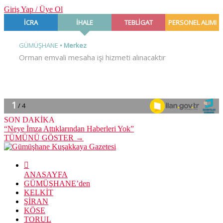
Giriş Yap / Üye Ol
SON DAKİKA
“Neye İmza Attıklarından Haberleri Yok”
TÜMÜNÜ GÖSTER →
ANASAYFA
GÜMÜŞHANE’den
KELKİT
ŞİRAN
KÖSE
TORUL