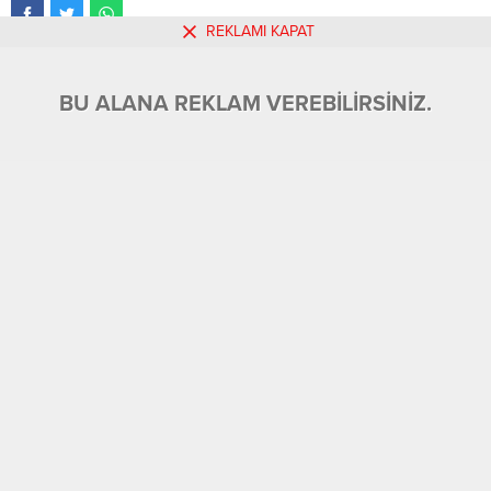
REKLAMI KAPAT
Aklımızın, mantığımızın almadığı, almayacağı olaylardan
söz ediyor ulusal gazeteler, televizyonlar.
BU ALANA REKLAM VEREBİLİRSİNİZ.
Bir zamanlar, Fetullah Gülen denen birisi çıktı, serbest
ekonomi modelini baz alarak okullar açtı, dershaneler
açtı. Devletin emir, komuta ve yönetiminde ne varsa
(Askeriyesinden, emniyetine, Adliyesinden Milli Eğitimine,
yönetiminden, en küçük birimlerine kadar) hepsine ortak
olma çabası içine girdi.
Arkasında, ABD gibi, İsrail gibi, kimi devletlerin gizli
örgütleriyle de iş birliği yaparak, devleti tümden ele
geçirmeye çalıştı.