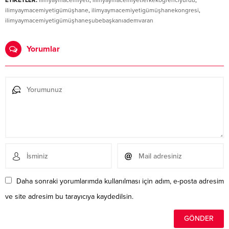
ETİKETLER:
ilimyaymacemiyeti
,
ilimyaymacemiyetierkeköğrenciyurdu
,
ilimyaymacemiyetigümüşhane
,
ilimyaymacemiyetigümüşhanekongresi
,
ilimyaymacemiyetigümüşhaneşubebaşkanıademvaran
Yorumlar
Daha sonraki yorumlarımda kullanılması için adım, e-posta adresim
ve site adresim bu tarayıcıya kaydedilsin.