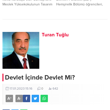
Meslek Yüksekokulunun Tasarım
Hemşirelik Bölümü öğrencileri,
Bölümü, İç Mekan Tasarımı ve
Gümüşhane Devlet Hastanesi
Grafik Tasarımı Programlarından
Yöneticileriyle “Mezuniyete
mezun olacak geleceğin
Doğru Sağlıkta Yönetim ve
tasarımcılarının eserlerinin yer
Kariyer” konulu bir etkinlik
aldığı serginin açılışı yapıldı.
gerçekleştirildi.
Turan Tuğlu
Devlet İçinde Devlet Mi?
17.01.2023 15:16
0
642
A
A
+
-