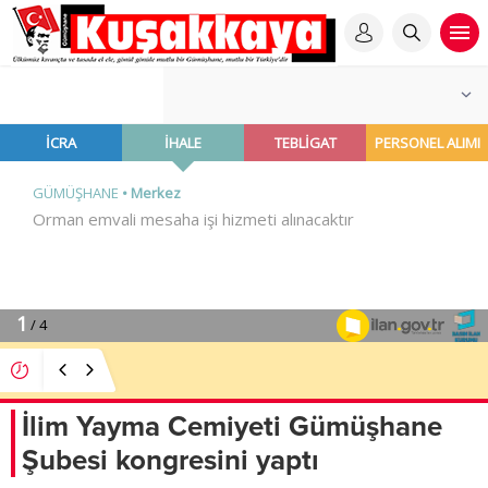
MHP’li Musa Küçük’ten TBMM’de Çocuk Hakları ve
Rehabilitasyon Vurgusu
İlim Yayma Cemiyeti Gümüşhane
Şubesi kongresini yaptı