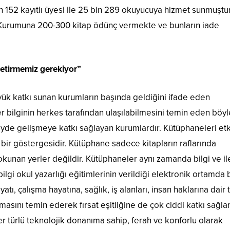
in 152 kayıtlı üyesi ile 25 bin 289 okuyucuya hizmet sunmuştu
Kurumuna 200-300 kitap ödünç vermekte ve bunların iade
 getirmemiz gerekiyor”
ük katkı sunan kurumların başında geldiğini ifade eden
 bilginin herkes tarafından ulaşılabilmesini temin eden böy
de gelişmeye katkı sağlayan kurumlardır. Kütüphaneleri etk
 bir göstergesidir. Kütüphane sadece kitapların raflarında
 okunan yerler değildir. Kütüphaneler aynı zamanda bilgi ve il
ilgi okul yazarlığı eğitimlerinin verildiği elektronik ortamda b
atı, çalışma hayatına, sağlık, iş alanları, insan haklarına dair
lmasını temin ederek fırsat eşitliğine de çok ciddi katkı sağlar
her türlü teknolojik donanıma sahip, ferah ve konforlu olarak