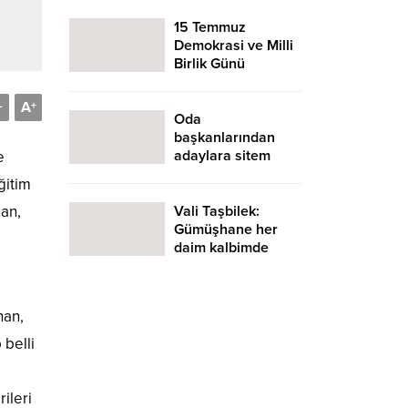
katıldı
15 Temmuz
Demokrasi ve Milli
Birlik Günü
Mesajları
A
-
+
Oda
başkanlarından
adaylara sitem
e
ğitim
Vali Taşbilek:
an,
Gümüşhane her
daim kalbimde
yaşayacaktır
han,
 belli
ileri