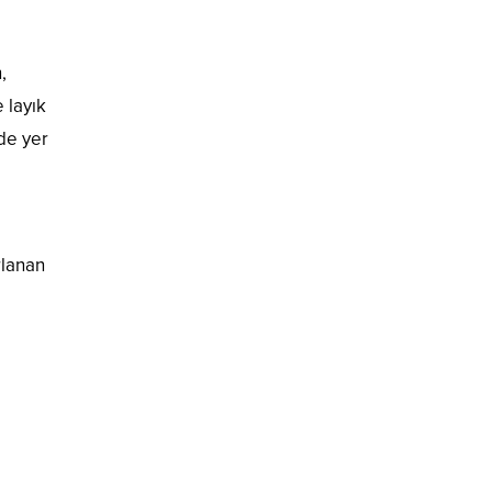
,
 layık
de yer
rlanan