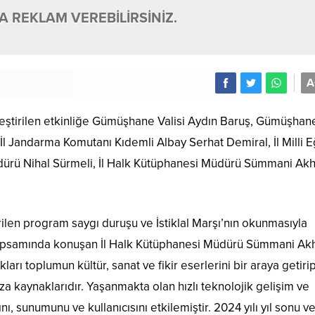
 REKLAM VEREBİLİRSİNİZ.
A
ştirilen etkinliğe Gümüşhane Valisi Aydın Baruş, Gümüşhan
 Jandarma Komutanı Kıdemli Albay Serhat Demiral, İl Milli E
dürü Nihal Sürmeli, İl Halk Kütüphanesi Müdürü Sümmani Akh
ilen program saygı duruşu ve İstiklal Marşı’nın okunmasıyla
 kapsamında konuşan İl Halk Kütüphanesi Müdürü Sümmani Ak
arı toplumun kültür, sanat ve fikir eserlerini bir araya getirip
ıza kaynaklarıdır. Yaşanmakta olan hızlı teknolojik gelişim ve
, sunumunu ve kullanıcısını etkilemiştir. 2024 yılı yıl sonu ver