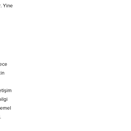
r. Yine
lece
in
etişim
ilgi
 temel
.