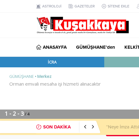
ASTROLOJİ
GAZETELER
SİTENE EKLE
ANASAYFA
GÜMÜŞHANE’den
KELKİ
SON DAKİKA
“Neye İmza Attı