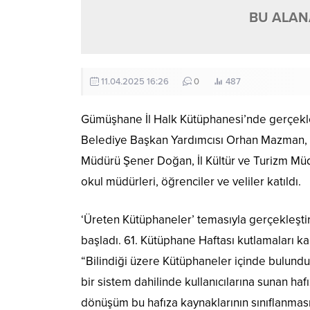
BU ALANA
11.04.2025 16:26
0
487
Gümüşhane İl Halk Kütüphanesi’nde gerçekle
Belediye Başkan Yardımcısı Orhan Mazman, İl
Müdürü Şener Doğan, İl Kültür ve Turizm Mü
okul müdürleri, öğrenciler ve veliler katıldı.
‘Üreten Kütüphaneler’ temasıyla gerçekleştir
başladı. 61. Kütüphane Haftası kutlamaları
“Bilindiği üzere Kütüphaneler içinde bulundukl
bir sistem dahilinde kullanıcılarına sunan haf
dönüşüm bu hafıza kaynaklarının sınıflanmasını