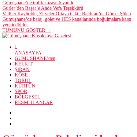
Gümüşhane’de trafik kazası: 6 yaralı
Gürler’den Başer’e Ahde Vefa Teşekkürü
Vadiler Kayboldu, Zirveler Ortaya Çıktı: Baldıran’da Görsel Şölen
Gümüşhane’de baraj, gölet ve HES kanallarında boğulmalara karşı
yeni tedbirler
TÜMÜNÜ GÖSTER →
ANASAYFA
GÜMÜŞHANE’den
KELKİT
ŞİRAN
KÖSE
TORUL
KÜRTÜN
SPOR
BÖLGESEL
RESMİ İLANLAR