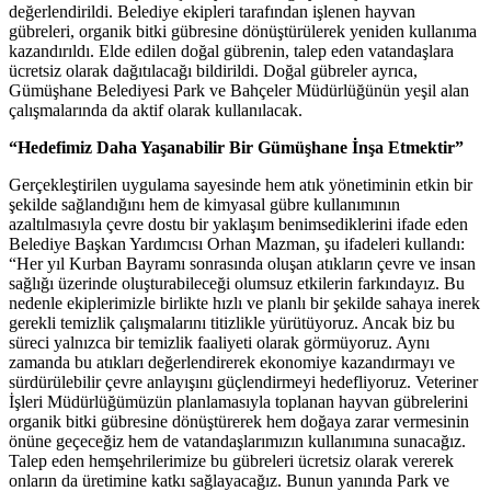
değerlendirildi. Belediye ekipleri tarafından işlenen hayvan
gübreleri, organik bitki gübresine dönüştürülerek yeniden kullanıma
kazandırıldı. Elde edilen doğal gübrenin, talep eden vatandaşlara
ücretsiz olarak dağıtılacağı bildirildi. Doğal gübreler ayrıca,
Gümüşhane Belediyesi Park ve Bahçeler Müdürlüğünün yeşil alan
çalışmalarında da aktif olarak kullanılacak.
“Hedefimiz Daha Yaşanabilir Bir Gümüşhane İnşa Etmektir”
Gerçekleştirilen uygulama sayesinde hem atık yönetiminin etkin bir
şekilde sağlandığını hem de kimyasal gübre kullanımının
azaltılmasıyla çevre dostu bir yaklaşım benimsediklerini ifade eden
Belediye Başkan Yardımcısı Orhan Mazman, şu ifadeleri kullandı:
“Her yıl Kurban Bayramı sonrasında oluşan atıkların çevre ve insan
sağlığı üzerinde oluşturabileceği olumsuz etkilerin farkındayız. Bu
nedenle ekiplerimizle birlikte hızlı ve planlı bir şekilde sahaya inerek
gerekli temizlik çalışmalarını titizlikle yürütüyoruz. Ancak biz bu
süreci yalnızca bir temizlik faaliyeti olarak görmüyoruz. Aynı
zamanda bu atıkları değerlendirerek ekonomiye kazandırmayı ve
sürdürülebilir çevre anlayışını güçlendirmeyi hedefliyoruz. Veteriner
İşleri Müdürlüğümüzün planlamasıyla toplanan hayvan gübrelerini
organik bitki gübresine dönüştürerek hem doğaya zarar vermesinin
önüne geçeceğiz hem de vatandaşlarımızın kullanımına sunacağız.
Talep eden hemşehrilerimize bu gübreleri ücretsiz olarak vererek
onların da üretimine katkı sağlayacağız. Bunun yanında Park ve