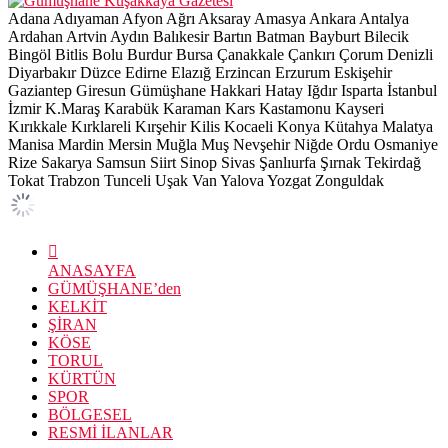
Adana
Adıyaman
Afyon
Ağrı
Aksaray
Amasya
Ankara
Antalya
Ardahan
Artvin
Aydın
Balıkesir
Bartın
Batman
Bayburt
Bilecik
Bingöl
Bitlis
Bolu
Burdur
Bursa
Çanakkale
Çankırı
Çorum
Denizli
Diyarbakır
Düzce
Edirne
Elazığ
Erzincan
Erzurum
Eskişehir
Gaziantep
Giresun
Gümüşhane
Hakkari
Hatay
Iğdır
Isparta
İstanbul
İzmir
K.Maraş
Karabük
Karaman
Kars
Kastamonu
Kayseri
Kırıkkale
Kırklareli
Kırşehir
Kilis
Kocaeli
Konya
Kütahya
Malatya
Manisa
Mardin
Mersin
Muğla
Muş
Nevşehir
Niğde
Ordu
Osmaniye
Rize
Sakarya
Samsun
Siirt
Sinop
Sivas
Şanlıurfa
Şırnak
Tekirdağ
Tokat
Trabzon
Tunceli
Uşak
Van
Yalova
Yozgat
Zonguldak
ANASAYFA
GÜMÜŞHANE’den
KELKİT
ŞİRAN
KÖSE
TORUL
KÜRTÜN
SPOR
BÖLGESEL
RESMİ İLANLAR