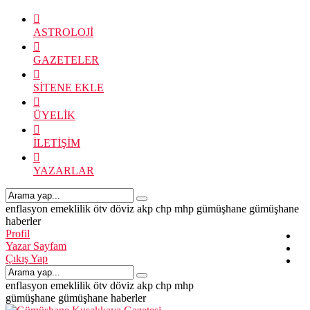
ASTROLOJİ
GAZETELER
SİTENE EKLE
ÜYELİK
İLETİŞİM
YAZARLAR
enflasyon
emeklilik
ötv
döviz
akp
chp
mhp
gümüşhane
gümüşhane
haberler
Profil
Yazar Sayfam
Çıkış Yap
enflasyon
emeklilik
ötv
döviz
akp
chp
mhp
gümüşhane
gümüşhane haberler