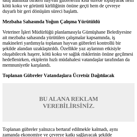
satış alanında biriken hayvan gübrelerini kısa sürede toplayarak hem
kötü koku ve görüntü kirliliğinin önüne geçti hem de çevreye
duyarlı bir geri dönüşüm süreci başlattı.
Mezbaha Sahasında Yoğun Çalışma Yürütüldü
Veteriner İşleri Müdürlüğü planlamasıyla Gümüşhane Belediyesine
ait mezbaha sahasında yürütülen çalışmalar kapsamında, iş
makineleri yardımıyla toplanan hayvan gübreleri kontrollü bir
şekilde alandan uzaklaştırıldı. Özellikle yaz aylarının etkisiyle
oluşabilecek haşere, kötü koku ve sağlık risklerinin önüne geçilmesi
hedeflenirken, ekiplerin hızlı müdahalesi vatandaşlar tarafından da
memnuniyetle karşılandı.
Toplanan Gübreler Vatandaşlara Ücretsiz Dağıtılacak
BU ALANA REKLAM
VEREBİLİRSİNİZ.
Toplanan gübreler yalnızca bertaraf edilmekle kalmadı, aynı
zamanda ekonomiye ve çevreye katkı sağlayacak şekilde