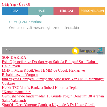
Giriş Yap / Üye Ol
SON DAKİKA
Eski Öğrencileri ve Dostları Aynı Sahada Buluştu! Suat Dalman
Unutulmadı
MHP’li Musa Küçük’ten TBMM’de Çocuk Hakları ve
Rehabilitasyon Vurgusu
İlim Yayma Cemiyeti Gümüşhane Şubesi’nde Yaz Okulu Mezuniyet
Coşkusu
Kelkit TSO’dan İş Bankası Şubesi Kararına Tepki:
“Kapatılmamalıdır”
Gümüşhane’de Jandarmadan 15 Günde Yoğun Denetim: 38 Aranan
Şahıs Yakalandı
Şiran’da Gece Yangını: Çambaşı Köyünde 3 Ev Hasar Gördü