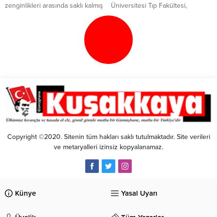
zenginlikleri arasında saklı kalmış
Üniversitesi Tıp Fakültesi,
bir hazine ve Türkiye’nin en
uzmanlık eğitimini Sağlık Bilimleri
büyük mağaralarından birisi olan
Üniversitesi Dışkapı Yıldırım
Akçakale Mağarası, damlataşı
Beyazıt Eğitim ve Araştırma
oluşumları, gölleri ve şelaleleriyle
Hastanesi’nde tamamlayan beyin
keşfedilmeyi bekleyen gizemli bir
ve sinir hastalıkları cerrahisi
dünya.
uzmanı Op Dr. Gülce Gel çok sık
örülen hastalıklardan biri olan bel
fıtığı ve ameliyatı hakkında
bilgilendirmede bulundu.
“Omurga: omur dediğimiz...
Copyright ©2020. Sitenin tüm hakları saklı tutulmaktadır. Site verileri
ve metaryalleri izinsiz kopyalanamaz.
Künye
Yasal Uyarı