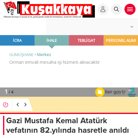
“Neye İmza Attıklarından Haberleri Yok”
Gazi Mustafa Kemal Atatürk
vefatının 82.yılında hasretle anıldı