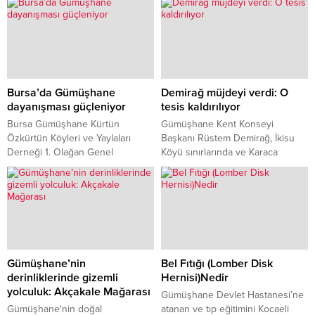
gösteriye imza attı.
Bursa’da Gümüşhane
Demirağ müjdeyi verdi: O
dayanışması güçleniyor
tesis kaldırılıyor
Bursa Gümüşhane Kürtün
Gümüşhane Kent Konseyi
Özkürtün Köyleri ve Yaylaları
Başkanı Rüstem Demirağ, İkisu
Derneği 1. Olağan Genel
Köyü sınırlarında ve Karaca
Kurulu'nda başkanlığa Mustafa
Mağarası kavşağındaki 34
Demirci seçildi. Tek listeyle
dönümlük hazine arazinde uzun
gidilen ve yoğun katılımın olduğu
yıllardan beri bulunan firmanın
kongrede, derneğin Bursa ile
konkasör tesisini sökmeye
Gümüşhane arasında "gönül
başladığını söyledi.
köprüsü" kurma hedefi
vurgulandı.
Gümüşhane’nin
Bel Fıtığı (Lomber Disk
derinliklerinde gizemli
Hernisi)Nedir
yolculuk: Akçakale Mağarası
Gümüşhane Devlet Hastanesi’ne
Gümüşhane'nin doğal
atanan ve tıp eğitimini Kocaeli