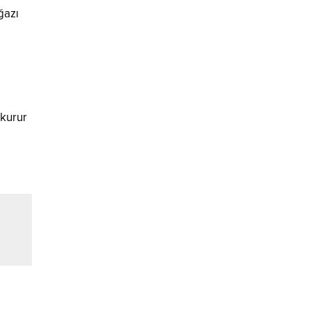
ğazı
 kurur