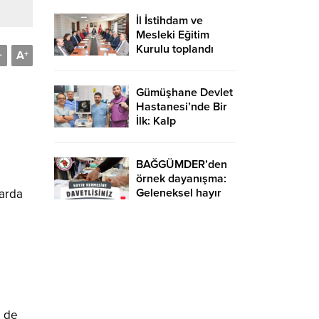
İl İstihdam ve
Mesleki Eğitim
Kurulu toplandı
A
-
+
Gümüşhane Devlet
Hastanesi’nde Bir
İlk: Kalp
Damarlarında IVUS
Yöntemiyle Tanı ve
Tedavi Dönemi
BAĞGÜMDER’den
Başladı
örnek dayanışma:
Geleneksel hayır
larda
kermesi başlıyor
n
i de