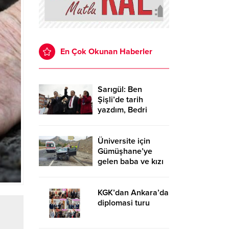
En Çok Okunan Haberler
Sarıgül: Ben
Şişli’de tarih
yazdım, Bedri
Başkan da
Gümüşhane’de
yazacak
Üniversite için
Gümüşhane’ye
gelen baba ve kızı
kazada yaralandı
KGK’dan Ankara’da
diplomasi turu