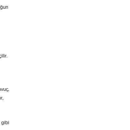
yoğun
lir.
avuç,
r,
 gibi