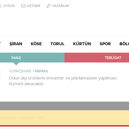
ÜYELİK
İLETİŞİM
YAZARLAR
T
ŞİRAN
KÖSE
TORUL
KÜRTÜN
SPOR
BÖL
klarından Haberleri Yok”