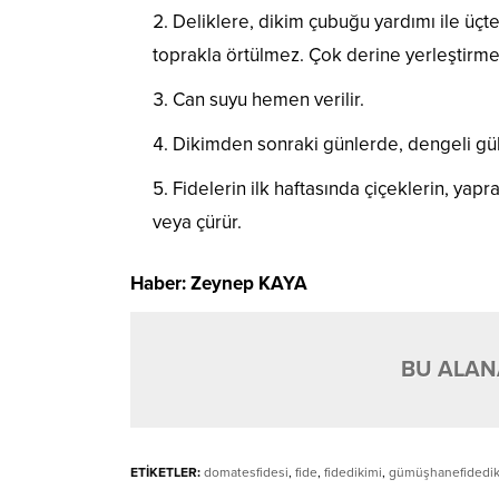
Deliklere, dikim çubuğu yardımı ile üçte
toprakla örtülmez. Çok derine yerleştirmem
Can suyu hemen verilir.
Dikimden sonraki günlerde, dengeli gü
Fidelerin ilk haftasında çiçeklerin, yapr
veya çürür.
Haber: Zeynep KAYA
BU ALANA
ETİKETLER:
domatesfidesi
,
fide
,
fidedikimi
,
gümüşhanefidedik