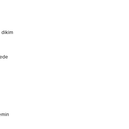
e dikim
çede
zemin