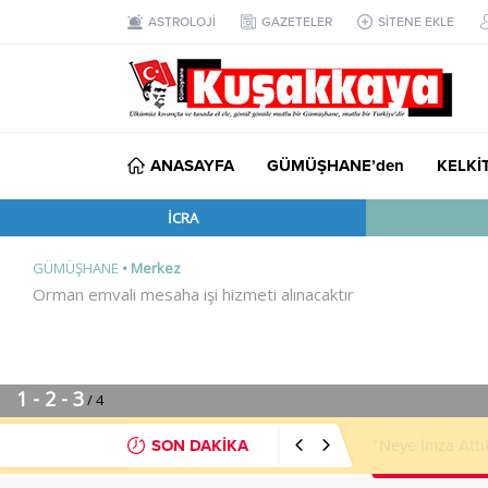
ASTROLOJİ
GAZETELER
SİTENE EKLE
ANASAYFA
GÜMÜŞHANE’den
KELKİ
SON DAKİKA
“Neye İmza Attı