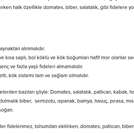
ılırken halk özellikle domates, biber, salatalık, gibi fidelere 
aynaktan alınmalıdır.
ve kısa saplı, bol köklü ve kök boğumları hafif mor olanlar seçi
enç ve fazla yaşlı fideleri almamalıdır.
tli, kök sistemi tam ve sağlam olmalıdır.
rden bazıları şöyle: Domates, salatalık, patlıcan, kabak, h
 dolmalık biber, semizotu, ıspanak, bamya, havuç, pırasa, mısı
 soğan.
ler fidelenmez, tohumdan ekilirken, domates, patlıcan, biber