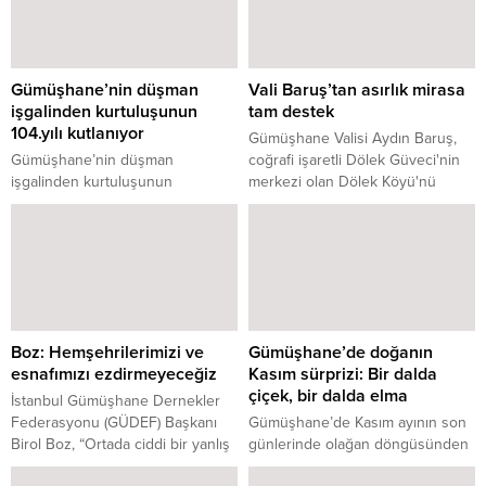
Gümüşhane’nin düşman
Vali Baruş’tan asırlık mirasa
işgalinden kurtuluşunun
tam destek
104.yılı kutlanıyor
Gümüşhane Valisi Aydın Baruş,
Gümüşhane’nin düşman
coğrafi işaretli Dölek Güveci'nin
işgalinden kurtuluşunun
merkezi olan Dölek Köyü'nü
104.yıldönümü düzenlenen
ziyaret etti. Bu kadim geleneği
törenlerle kutlanıyor.
yaşatan kadın çömlek ustalarıyla
buluşan ve üretimin her
aşamasını yerinde inceleyen Vali
Baruş, kültürel mirasın korunması
için tam destek sözü verdi.
Boz: Hemşehrilerimizi ve
Gümüşhane’de doğanın
esnafımızı ezdirmeyeceğiz
Kasım sürprizi: Bir dalda
çiçek, bir dalda elma
İstanbul Gümüşhane Dernekler
Federasyonu (GÜDEF) Başkanı
Gümüşhane’de Kasım ayının son
Birol Boz, “Ortada ciddi bir yanlış
günlerinde olağan döngüsünden
var ancak buna yanlış diyebilecek
farklı olarak bir dalında çiçek bir