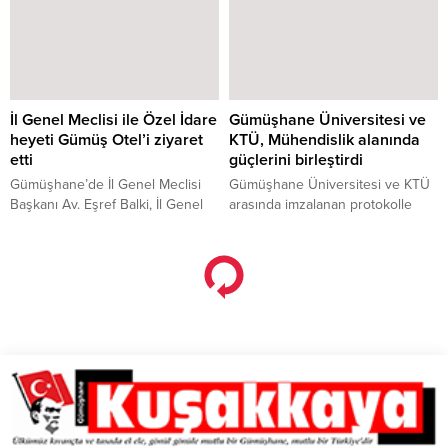
ve organizasyonumuza balta
dalında meyve bulunan elma
vurmak isteyenlere cevap
ağacı görenleri şaşırtıyor.
verecek yine siz
hemşehrilerimizsiniz” dedi.
İl Genel Meclisi ile Özel İdare
Gümüşhane Üniversitesi ve
heyeti Gümüş Otel’i ziyaret
KTÜ, Mühendislik alanında
etti
güçlerini birleştirdi
Gümüşhane’de İl Genel Meclisi
Gümüşhane Üniversitesi ve KTÜ
Başkanı Av. Eşref Balki, İl Genel
arasında imzalanan protokolle
Meclis Üyesi Kenan Çaklı, İl Özel
mühendislik öğrencilerine staj,
İdaresi Genel Sekreteri Ekrem
ortak proje ve laboratuvar
Akdoğan, Genel Sekreter
imkanları gibi fırsatlar sunulacak.
Yardımcısı Kemalettin Demirkıran
ve Özel İdare İmar ve Kentsel
İyileştirme Müdürü Engin Selvi,
kent merkezinde mülkiyeti İl Özel
İdaresine ait olan ve yenileme
çalışmalarının ardından hizmete
açılan...