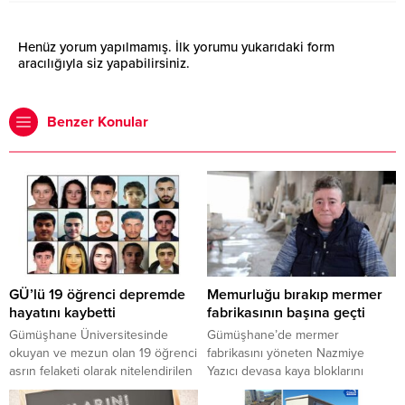
Henüz yorum yapılmamış. İlk yorumu yukarıdaki form
aracılığıyla siz yapabilirsiniz.
Benzer Konular
GÜ’lü 19 öğrenci depremde
Memurluğu bırakıp mermer
hayatını kaybetti
fabrikasının başına geçti
Gümüşhane Üniversitesinde
Gümüşhane’de mermer
okuyan ve mezun olan 19 öğrenci
fabrikasını yöneten Nazmiye
asrın felaketi olarak nitelendirilen
Yazıcı devasa kaya bloklarını
Kahramanmaraş merkezli 7,7 ve
işliyor, iş makinelerini sürüyor. 2