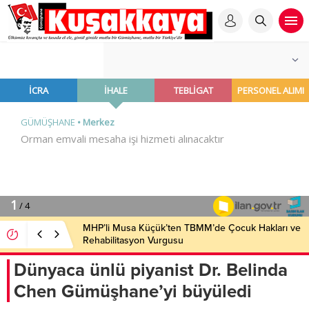
MHP’li Musa Küçük’ten TBMM’de Çocuk Hakları ve
Rehabilitasyon Vurgusu
Dünyaca ünlü piyanist Dr. Belinda
Chen Gümüşhane’yi büyüledi