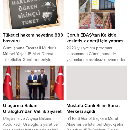
7,6 büyüklüğündeki depremlerde
çocuk annesi Yazıcı, devasa kaya
hayatını kaybetti.
bloklarının arasında boş
zamanlarında kitap yazıyor.
Tüketici hakem heyetine 883
Çoruh EDAŞ’tan Kelkit’e
başvuru
kesintisiz enerji için yatırım
Gümüşhane Ticaret İl Müdürü
2020 yılı yatırım programı
Mürsel Yaşar, 15 Mart Dünya
kapsamında Gümüşhane’de
Tüketiciler Günü nedeniyle
yatırımlarına aralıksız devam eden
yaptığı açıklamada 2022 yılında İl
Çoruh Elektrik Dağıtım A.Ş. (Çoruh
Tüketici Hakem heyetine 883
EDAŞ) son olarak Kelkit ilçesinin
müracaat yapıldığını ve bunların
yeni yerleşim bölgesi olan ve ilçe
yüzde 68’inin tüketici lehine
devlet hastanesi ile Kelkit Aydın
sonuçlandığını söyledi.
Doğan Meslek Yüksekokulu’nu
içine alan bölgedeki yatırım
çalışmasını tamamladı.
Ulaştırma Bakanı
Mustafa Canlı Bilim Sanat
Uraloğlu’ndan Valilik ziyareti
Merkezi açıldı
Ulaştırma ve Altyapı Bakanı
İYİ Parti Genel Başkanı Meral
Abdulkadir Uraloğlu, ziyaret ve
Akşener ve İstanbul Büyükşehir