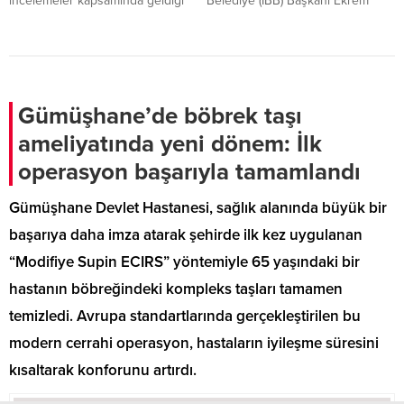
incelemeler kapsamında geldiği
Belediye (İBB) Başkanı Ekrem
Gümüşhane’de Vali Aydın Baruş’u
İmamoğlu İSTAÇ A.Ş. Genel
makamında ziyaret ederek
Müdürü iken koronavirüs
şehirde yürütülen projeler
nedeniyle hayatını kaybeden
hakkında brifing aldı.
Mustafa Canlı adına İBB tarafından
yaptırılan Bilim ve Sanat
Merkezi’nin açılışını
Gümüşhane’de böbrek taşı
gerçekleştirdi.
ameliyatında yeni dönem: İlk
operasyon başarıyla tamamlandı
Gümüşhane Devlet Hastanesi, sağlık alanında büyük bir
başarıya daha imza atarak şehirde ilk kez uygulanan
“Modifiye Supin ECIRS” yöntemiyle 65 yaşındaki bir
hastanın böbreğindeki kompleks taşları tamamen
temizledi. Avrupa standartlarında gerçekleştirilen bu
modern cerrahi operasyon, hastaların iyileşme süresini
kısaltarak konforunu artırdı.