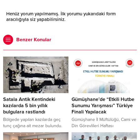
Henüz yorum yapılmamış. İlk yorumu yukarıdaki form
aracılığıyla siz yapabilirsiniz.
Benzer Konular
Satala Antik Kentindeki
Gümüşhane’de “Etkili Hutbe
kazılarda 5 bin yıllık
Sunumu Yarışması” Türkiye
bulgulara rastlandı
Finali Yapılacak
Bölgede yapılan kazılarda geç
Gümüşhane İl Müftülüğü, Cami ve
tunç çağına ait mezar bulundu.
Din Görevlileri Haftası
Kazı çalışmalarında Ayasofya’yı
kapsamında “9. Etkili Hutbe
yaptıran imparator Justinyanus’un
Sunumu Yarışması” Türkiye