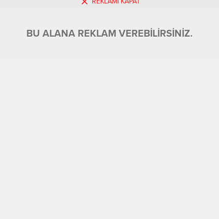
REKLAMI KAPAT
BU ALANA REKLAM VEREBİLİRSİNİZ.
BU ALANA REKLAM VEREBİLİRSİNİZ.
19.05.2026 14:31
0
A
A
+
-