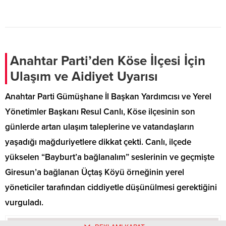
2022 Yılı Ana Kararnamelerine
kar, sis ve güneş eşliğinde 15
ilişkin çalışmaları tamamladı.
kilometrelik zorlu bir parkuru
Kararname ile 33 ilin başsavcısı
tamamladı. Özkürtün’den
değiştirilirken Türkiye’de ilk kez
Konacık’a uzanan rotada
başörtülü İl Cumhuriyet
katılımcılar, şehrin stresinden
Başsavcısı Gümüşhane’ye atandı.
uzaklaşarak eşsiz kış
Anahtar Parti’den Köse İlçesi İçin
manzaralarının tadını çıkardı.
Ulaşım ve Aidiyet Uyarısı
Anahtar Parti Gümüşhane İl Başkan Yardımcısı ve Yerel
Yönetimler Başkanı Resul Canlı, Köse ilçesinin son
günlerde artan ulaşım taleplerine ve vatandaşların
yaşadığı mağduriyetlere dikkat çekti. Canlı, ilçede
yükselen “Bayburt’a bağlanalım” seslerinin ve geçmişte
Giresun’a bağlanan Üçtaş Köyü örneğinin yerel
yöneticiler tarafından ciddiyetle düşünülmesi gerektiğini
vurguladı.