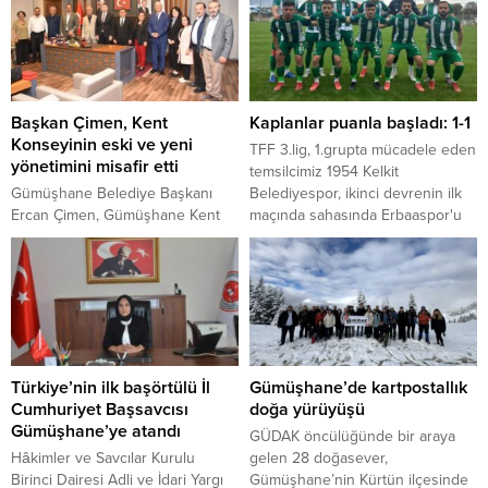
tamir ettirdiği kale surları ortaya
Finali’ne ev sahipliği yapacak.
çıktı. Çok sayıda yeni bulgunun
elde edildiği kazılar bölgenin
tarihi sürecinin değişmesine
neden oldu.
Başkan Çimen, Kent
Kaplanlar puanla başladı: 1-1
Konseyinin eski ve yeni
TFF 3.lig, 1.grupta mücadele eden
yönetimini misafir etti
temsilcimiz 1954 Kelkit
Gümüşhane Belediye Başkanı
Belediyespor, ikinci devrenin ilk
Ercan Çimen, Gümüşhane Kent
maçında sahasında Erbaaspor'u
Konseyi Başkanlığa seçilen
konuk etti.
Rüstem Demirağ ve yeni yürütme
kurulu üyeleri ile bir önceki
dönem kent konseyi yönetimini
misafir etti.
Türkiye’nin ilk başörtülü İl
Gümüşhane’de kartpostallık
Cumhuriyet Başsavcısı
doğa yürüyüşü
Gümüşhane’ye atandı
GÜDAK öncülüğünde bir araya
Hâkimler ve Savcılar Kurulu
gelen 28 doğasever,
Birinci Dairesi Adli ve İdari Yargı
Gümüşhane’nin Kürtün ilçesinde