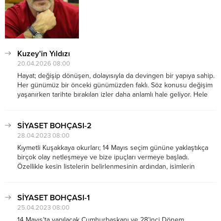
Kuzey’in Yıldızı
20.04.2026 08:00
Hayat; değişip dönüşen, dolayısıyla da devingen bir yapıya sahip.
Her günümüz bir önceki günümüzden faklı. Söz konusu değişim
yaşanırken tarihte bırakılan izler daha anlamlı hale geliyor. Hele
bir de bu değişimler bir kurumda yaşanıyorsa, o zaman değeri
daha da artıyor....
SİYASET BOHÇASI-2
28.04.2023 08:00
Kıymetli Kuşakkaya okurları; 14 Mayıs seçim gününe yaklaştıkça
birçok olay netleşmeye ve bize ipuçları vermeye başladı.
Özellikle kesin listelerin belirlenmesinin ardından, isimlerin
tabanlarda nasıl karşılık bulacağı en çok merak edilen konuların
başında geliyordu. Aday adaylarının içerisinde tırnaklarıyla
kazıyarak gelmişlerin yanı...
SİYASET BOHÇASI-1
25.04.2023 08:00
14 Mayıs’ta yapılacak Cumhurbaşkanı ve 28’inci Dönem