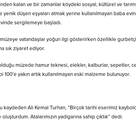
nden kalan ve bir zamanlar köydeki sosyal, kültürel ve tarım
e yenik düşen eşyaları atmak yerine kullanılmayan baba evini
vinde sergilemeye başladı.
müzeye vatandaşlar yoğun ilgi gösterirken özellikle gurbetç
 sık ziyaret ediyor.
ı olduğu müzede hamur teknesi, elekler, kalburlar, sepetler, c
gibi 100’e yakın artık kullanılmayan eski malzeme bulunuyor.
u kaydeden Ali Kemal Turhan, “Birçok tarihi eserimiz kaybol
 oluşturdum. Atalarımızın yadigarına sahip çıktık” dedi.