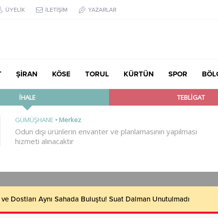
ÜYELİK
İLETİŞİM
YAZARLAR
T
ŞİRAN
KÖSE
TORUL
KÜRTÜN
SPOR
BÖL
çük’ten TBMM’de Çocuk Hakları ve Rehabilitasyon Vurgusu