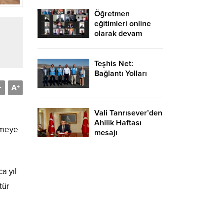
Öğretmen
eğitimleri online
olarak devam
ediyor
Teşhis Net:
Bağlantı Yolları
A
-
+
Vali Tanrısever’den
Ahilik Haftası
emeye
mesajı
a yıl
tür