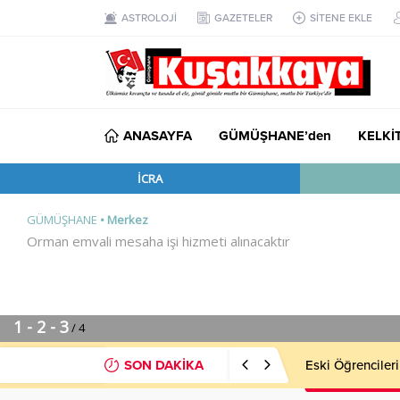
ASTROLOJİ
GAZETELER
SİTENE EKLE
ANASAYFA
GÜMÜŞHANE’den
KELKİ
SON DAKİKA
MHP’li Musa Kü