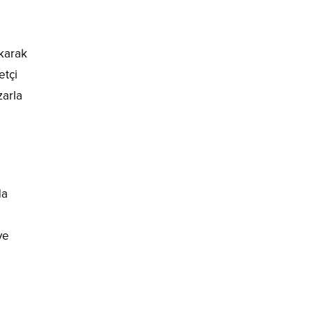
ıkarak
etçi
zarla
da
ve