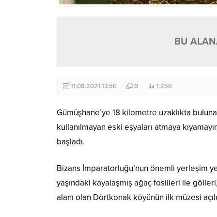
BU ALANA
11.08.2021 13:50
0
1.259
Gümüşhane’ye 18 kilometre uzaklıkta buluna
kullanılmayan eski eşyaları atmaya kıyamay
başladı.
Bizans İmparatorluğu’nun önemli yerleşim yerl
yaşındaki kayalaşmış ağaç fosilleri ile gölleri
alanı olan Dörtkonak köyünün ilk müzesi açıl