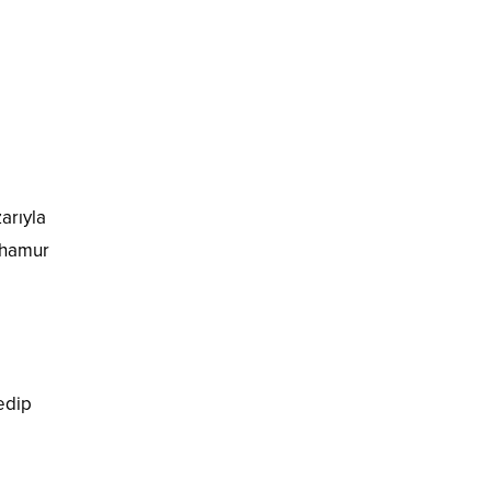
arıyla
 hamur
edip