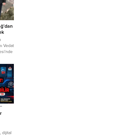
ağ’dan
ek
ı
ı Vedat
esi’nde
 terası
 bir
, Canca
egre
hane"
er
r
ijital