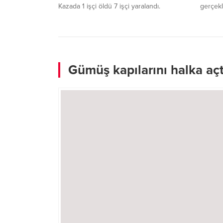
Kazada 1 işçi öldü 7 işçi yaralandı.
gerçekl
operas
operasy
tutukla
Gümüş kapılarını halka açt