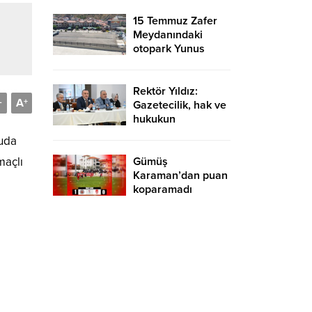
15 Temmuz Zafer
Meydanındaki
otopark Yunus
Emre için
kullanılacak
Rektör Yıldız:
A
-
+
Gazetecilik, hak ve
hukukun
savunulduğu kutsal
ruda
bir meslektir
Gümüş
maçlı
Karaman’dan puan
koparamadı