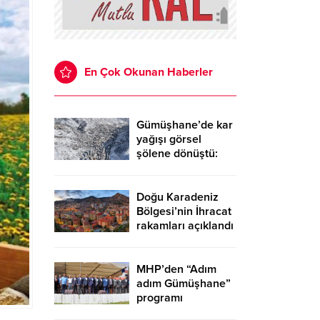
En Çok Okunan Haberler
Gümüşhane’de kar
yağışı görsel
şölene dönüştü:
Zirveler ve tarih
beyaza büründü
Doğu Karadeniz
Bölgesi’nin İhracat
rakamları açıklandı
MHP’den “Adım
adım Gümüşhane”
programı