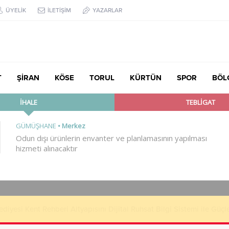
ÜYELİK
İLETİŞİM
YAZARLAR
T
ŞİRAN
KÖSE
TORUL
KÜRTÜN
SPOR
BÖL
yesi Kent Rehberi Altyapısını Dijital Ruhsat Bilgi Sistemi ile Güçl