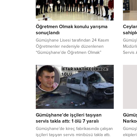
Öğretmen Olmak konulu yarışma
Ceylan
sonuçlandı
sahipl
Gümüşhane Lisesi tarafından 24 Kasım
Gümüşh
Öğretmenler nedeniyle düzenlenen
Müdürlü
“Gümüşhane’de Öğretmen Olmak”
Servis 
konulu fotoğraf yarışması sonuçlandı ve
Belgele
katılan fotoğraflardan oluşan sergi
Aralık-3
düzenlendi.
olduğun
uyardı.
Gümüşhane’de işçileri taşıyan
Gümüş
servis takla attı: 1 ölü 7 yaralı
Narko
Gümüşhane’de kireç fabrikasında çalışan
Gümüşh
işçileri taşıyan servis minibüsü takla attı.
ekipler