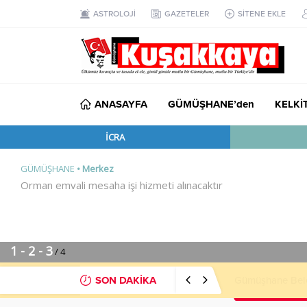
ASTROLOJİ
GAZETELER
SİTENE EKLE
ANASAYFA
GÜMÜŞHANE’den
KELKİ
SON DAKİKA
Gümüşhane Beledi