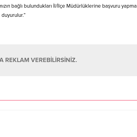
ızın bağlı bulundukları İl/İlçe Müdürlüklerine başvuru yapmal
duyurulur.​”
 REKLAM VEREBİLİRSİNİZ.