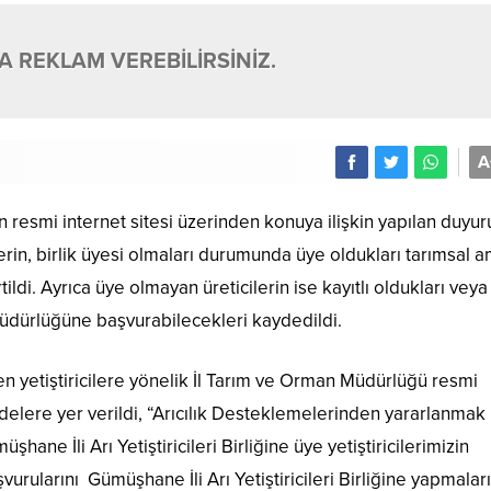
 REKLAM VEREBİLİRSİNİZ.
A
esmi internet sitesi üzerinden konuya ilişkin yapılan duyu
in, birlik üyesi olmaları durumunda üye oldukları tarımsal a
ldi. Ayrıca üye olmayan üreticilerin ise kayıtlı oldukları veya
Müdürlüğüne başvurabilecekleri kaydedildi.
en yetiştiricilere yönelik İl Tarım ve Orman Müdürlüğü resmi
adelere yer verildi, “Arıcılık Desteklemelerinden yararlanmak
şhane İli Arı Yetiştiricileri Birliğine üye yetiştiricilerimizin
vurularını Gümüşhane İli Arı Yetiştiricileri Birliğine yapmaları