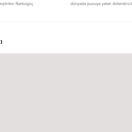
eştirilen Narkogüç
dünyada pusuya yatan dolandırıcıl
yonunda 4 şüpheliye yönelik
siber zorbalara ve bahis çetelerin
on yaptı. Operasyonda 2 kişi
şehri uyarıyor. Siberay projesi
narak ceza evine gönderildi.
kapsamında hazırlanan 14 maddel
rehber; banka hesaplarından çocu
teknoloji kullanımına kadar her al
vatandaşın rehberi oluyor.
ı