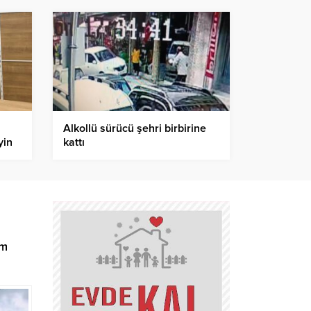
Alkollü sürücü şehri birbirine
yin
kattı
am