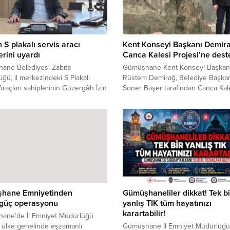
 S plakalı servis aracı
Kent Konseyi Başkanı Demir
erini uyardı
Canca Kalesi Projesi’ne dest
ane Belediyesi Zabıta
Gümüşhane Kent Konseyi Başkan
ğü, il merkezindeki S Plakalı
Rüstem Demirağ, Belediye Başkan
Araçları sahiplerinin Güzergâh İzin
Soner Başer tarafından Canca Kal
rinin Vizeletilmesi süresinin 14
hayata geçirilmesi planlanan seyir
1 Aralık tarihleri arasında
ve sosyal tesis projesini "vizyoner
u hatırlatarak araç sahiplerini
adım" olarak nitelendirdi. Demirağ
Kalesi’nin Torul Cam Teras ile ent
edilerek "Panoramik Rota Gümüş
konseptiyle şehre ekonomik değ
kazandıracağını vurguladı.
hane Emniyetinden
Gümüşhaneliler dikkat! Tek bi
güç operasyonu
yanlış TIK tüm hayatınızı
karartabilir!
ane’de İl Emniyet Müdürlüğü
i ülke genelinde eşzamanlı
Gümüşhane İl Emniyet Müdürlüğü, d