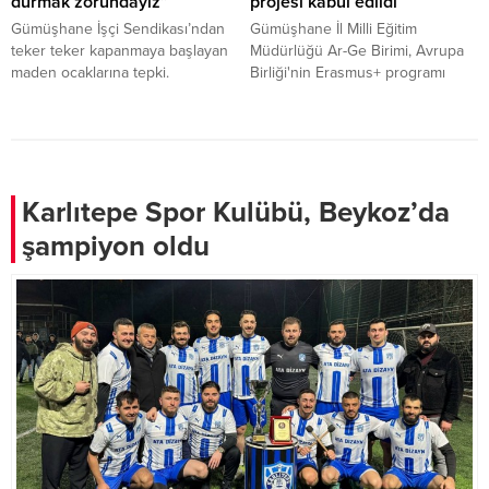
durmak zorundayız”
projesi kabul edildi
Gümüşhane İşçi Sendikası’ndan
Gümüşhane İl Milli Eğitim
teker teker kapanmaya başlayan
Müdürlüğü Ar-Ge Birimi, Avrupa
maden ocaklarına tepki.
Birliği'nin Erasmus+ programı
kapsamında sunduğu proje
önerisi kabul edildi.
Karlıtepe Spor Kulübü, Beykoz’da
şampiyon oldu