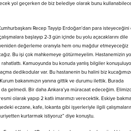
yecek yol geçerken de biz belediye olarak bunu kullanabilece
 Cumhurbaşkanı Recep Tayyip Erdoğan’dan para isteyeceğini 
alışmalara başlayıp 2-3 gün içinde bu yolu açacaklarını dile
 yeniden değerleme oranıyla hem onu mağdur etmeyeceğiz
ağız. Bu işi çok mahkemeye götürmeyelim. Hastanemizin y
zi rahatlattı. Kamuoyunda bu konuda yanlış bilgiler konuşuluyo
 Saçma dedikodular var. Bu hastanenin bu halini biz kucağımı
 Kurum bakanımızın yanına gittik ve durumu ilettik. Burada
ara da gelmedi. Bir daha Ankara’ya müracaat edeceğim. Elimiz
resmi olarak yapıp 2 katlı imarımızı verecektik. Eskiye bakm
eki eczane, kafe, lokanta gibi işyerleriyle ilgili çalışmaları
riyetten kurtarmak istiyoruz” diye konuştu.