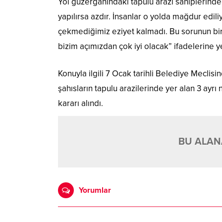
Yol güzergahındaki tapulu arazi sahiplerinde
yapılırsa azdır. İnsanlar o yolda mağdur edil
çekmediğimiz eziyet kalmadı. Bu sorunun b
bizim açımızdan çok iyi olacak” ifadelerine y
Konuyla ilgili 7 Ocak tarihli Belediye Mecli
şahısların tapulu arazilerinde yer alan 3 ayr
kararı alındı.
BU ALANA
Yorumlar