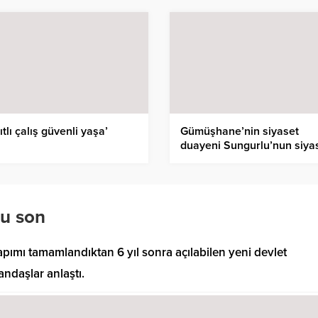
ıtlı çalış güvenli yaşa’
Gümüşhane’nin siyaset
duayeni Sungurlu’nun siya
hayatı kitap oldu
lu son
ımı tamamlandıktan 6 yıl sonra açılabilen yeni devlet
ndaşlar anlaştı.