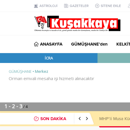
ASTROLOJİ
GAZETELER
SİTENE EKLE
ANASAYFA
GÜMÜŞHANE’den
KELKİ
SON DAKİKA
MHP’li Musa Kü