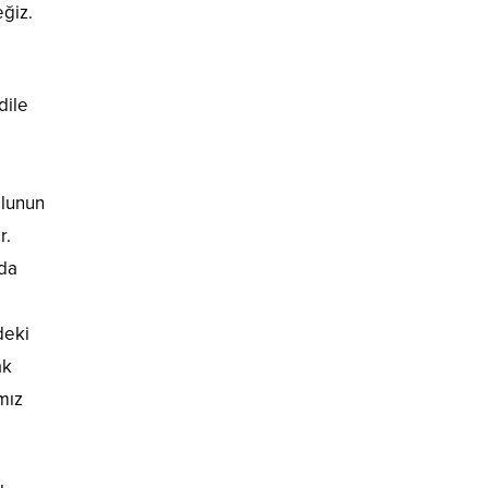
ğiz.
dile
olunun
r.
zda
deki
ak
mız