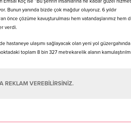
n Emsal Koç ise “Bu şehrin insanlarına ne kadar güzel hizmet
iyor. Bunun yanında bizde çok mağdur oluyoruz. 6 yıldır
iran önce çözüme kavuşturulması hem vatandaşlarımız hem 
er verdi.
sinde hastaneye ulaşımı sağlayacak olan yeni yol güzergahında
ı noktadaki toplam 8 bin 327 metrekarelik alanın kamulaştırılm
 REKLAM VEREBİLİRSİNİZ.