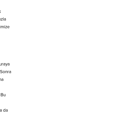
k
ızla
timize
buraya
. Sonra
na
. Bu
da da