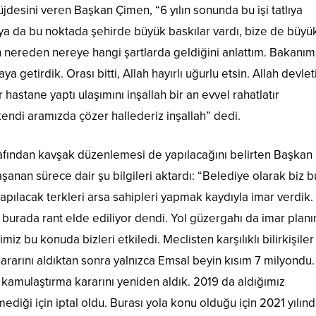
jdesini veren Başkan Çimen, “6 yılın sonunda bu işi tatlıya
ya da bu noktada şehirde büyük baskılar vardı, bize de büyü
nin nereden nereye hangi şartlarda geldiğini anlattım. Bakanım
a getirdik. Orası bitti, Allah hayırlı uğurlu etsin. Allah devle
stane yaptı ulaşımını inşallah bir an evvel rahatlatır
 kendi aramızda çözer hallederiz inşallah” dedi.
rafından kavşak düzenlemesi de yapılacağını belirten Başkan
şanan sürece dair şu bilgileri aktardı: “Belediye olarak biz 
 yapılacak terkleri arsa sahipleri yapmak kaydıyla imar verdik
urada rant elde ediliyor dendi. Yol güzergahı da imar planı
imiz bu konuda bizleri etkiledi. Meclisten karşılıklı bilirkişiler
 kararını aldıktan sonra yalnızca Emsal beyin kısım 7 milyondu
n kamulaştırma kararını yeniden aldık. 2019 da aldığımız
diği için iptal oldu. Burası yola konu olduğu için 2021 yılın