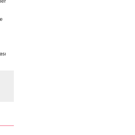
ler
de
ası