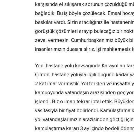
karşısında el sıkışarak sorunun çözüldüğü mü
bağladık. Bu iş böyle çözülecek. Emsal hoca
baskılar vardı. Sizin aracılığınız ile hastane
görüştük çözümleri arayıp bulacağız bir noktay
zeval vermesin. Cumhurbaşkanımız büyük bir ha
insanlarımızın duasını alırız. İşi mahkemesiz
Yeni hastane yolu kavşağında Karayolları ta
Çimen, hastane yoluyla ilgili bugüne kadar ya
2 kat imar vermiştik. Yol terkleri ve inşaatta
kamuoyunda vatandaşın arazisinden geçiyor b
işlendi. Biz o imarı tekrar iptal ettik. Büyükler
vasıtasıyla bir fiyat belirlendi. Kamulaştırma
yol vatandaşlarımızın arazisinden geçtiği içi
kamulaştırma kararı 3 ay içinde bedeli ödenme