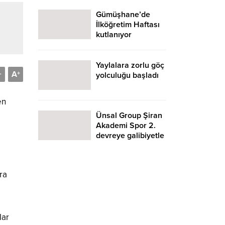
Gümüşhane’de
İlköğretim Haftası
kutlanıyor
Yaylalara zorlu göç
A
-
+
yolculuğu başladı
en
Ünsal Group Şiran
e
Akademi Spor 2.
devreye galibiyetle
başladı
ra
lar