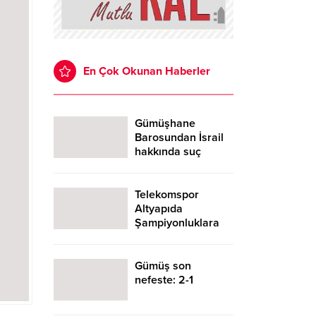
En Çok Okunan Haberler
Gümüşhane
Barosundan İsrail
hakkında suç
duyurusu
Telekomspor
Altyapıda
Şampiyonluklara
Doymuyor: U11’de
de Mutlu Son
Gümüş son
nefeste: 2-1