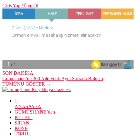
Giriş Yap / Üye Ol
SON DAKİKA
Gümüşhane’de 300 Aile Ferdi Aynı Sofrada Buluştu
TÜMÜNÜ GÖSTER →
ANASAYFA
GÜMÜŞHANE’den
KELKİT
ŞİRAN
KÖSE
TORUL