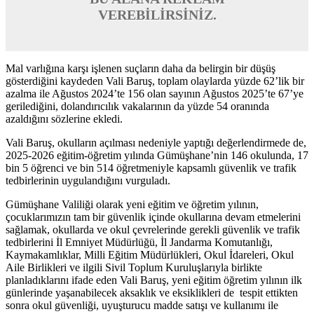
VEREBİLİRSİNİZ.
Mal varlığına karşı işlenen suçların daha da belirgin bir düşüş
gösterdiğini kaydeden Vali Baruş, toplam olaylarda yüzde 62’lik bir
azalma ile Ağustos 2024’te 156 olan sayının Ağustos 2025’te 67’ye
gerilediğini, dolandırıcılık vakalarının da yüzde 54 oranında
azaldığını sözlerine ekledi.
Vali Baruş, okulların açılması nedeniyle yaptığı değerlendirmede de,
2025-2026 eğitim-öğretim yılında Gümüşhane’nin 146 okulunda, 17
bin 5 öğrenci ve bin 514 öğretmeniyle kapsamlı güvenlik ve trafik
tedbirlerinin uygulandığını vurguladı.
Gümüşhane Valiliği olarak yeni eğitim ve öğretim yılının,
çocuklarımızın tam bir güvenlik içinde okullarına devam etmelerini
sağlamak, okullarda ve okul çevrelerinde gerekli güvenlik ve trafik
tedbirlerini İl Emniyet Müdürlüğü, İl Jandarma Komutanlığı,
Kaymakamlıklar, Milli Eğitim Müdürlükleri, Okul İdareleri, Okul
Aile Birlikleri ve ilgili Sivil Toplum Kuruluşlarıyla birlikte
planladıklarını ifade eden Vali Baruş, yeni eğitim öğretim yılının ilk
günlerinde yaşanabilecek aksaklık ve eksiklikleri de tespit ettikten
sonra okul güvenliği, uyuşturucu madde satışı ve kullanımı ile