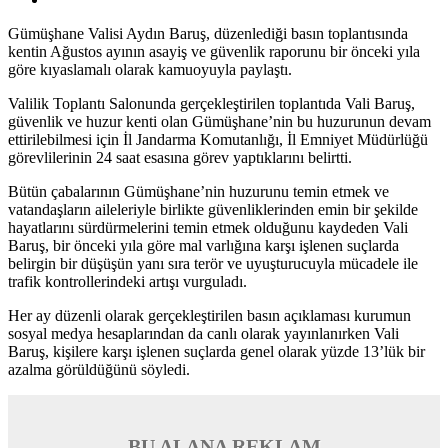
Gümüşhane Valisi Aydın Baruş, düzenlediği basın toplantısında
kentin Ağustos ayının asayiş ve güvenlik raporunu bir önceki yıla
göre kıyaslamalı olarak kamuoyuyla paylaştı.
Valilik Toplantı Salonunda gerçekleştirilen toplantıda Vali Baruş,
güvenlik ve huzur kenti olan Gümüşhane’nin bu huzurunun devam
ettirilebilmesi için İl Jandarma Komutanlığı, İl Emniyet Müdürlüğü
görevlilerinin 24 saat esasına görev yaptıklarını belirtti.
Bütün çabalarının Gümüşhane’nin huzurunu temin etmek ve
vatandaşların aileleriyle birlikte güvenliklerinden emin bir şekilde
hayatlarını sürdürmelerini temin etmek olduğunu kaydeden Vali
Baruş, bir önceki yıla göre mal varlığına karşı işlenen suçlarda
belirgin bir düşüşün yanı sıra terör ve uyuşturucuyla mücadele ile
trafik kontrollerindeki artışı vurguladı.
Her ay düzenli olarak gerçekleştirilen basın açıklaması kurumun
sosyal medya hesaplarından da canlı olarak yayınlanırken Vali
Baruş, kişilere karşı işlenen suçlarda genel olarak yüzde 13’lük bir
azalma görüldüğünü söyledi.
BU ALANA REKLAM