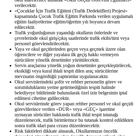
verilecektir.
«Çocuklar İçin Trafik Eğitimi (Trafik Dedektifleri) Projesi»
kapsamında Çocuk Trafik Eğitim Parkında verilen uygulamalı
eğitim faaliyetlerine eğitim/öğretim yılı boyunca devam
edilecektir.
Trafik yoğunluğunun yaşandığı okulların önlerinde ve
çevrelerinde okul giriş/çıkış saatlerinde trafik ekibi/timi veya
personel görevlendirilecektir.
Yaya ve okul geçitlerinden geçen veya geçmek üzere olan
öğrencilere ve diğer yayalara ilk geçiş hakkı vermeyen
sürücülere yönelik denetimler yürütülecektir.
Servis araçlarına yönelik yoğun denetimler gerçekleştirilecek,
eksikliği veya kural ihlali tespit dilen araç sürücülerine
mevzuatın öngördüğü yaptırımlar uygulanacaktır.
Okul servislerindeki şoför ve rehber personelin görev ve
sorumluluklarını yerine getirmediğinin tespiti halinde
belediyeye bildirimde bulunularak özel izin belgesinin iptal
edilmesi cihetine gidilecektir.
Okul servislerinde görev yapan rehber personel ve okul geçidi
görevlilerince verilen «DUR» veya «GEÇ» işaretine
uymayan sürücüler hakkında trafik ihlal tespit tutanağı
düzenlenecek, trafik birimlerince bu tutanak kontrol edildikten
sonra trafik idari para cezası düzenlenecektir.
Risk faktörleri dikkate alınarak, Okullarımızın öncelik