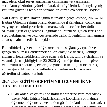
mücadele, okul servis araçlarının çalışmaları ve karşılaşılan
sorunların çözümüne yönelik olarak tüm ilgililerin katılımıyla geniş
katılımlı güvenlik tedbirleri toplantıları düzenleyeceklerini söyledi.
Vali Baruş, İçişleri Bakanlığının talimatları çerçevesinde, 2025-2026
Eğitim-Öğretim Yılının birinci döneminde il genelinde, çocukların
ve gençlerin okul çevrelerinde maruz kalabilecekleri her türlü
olumsuzluğun engellenmesi, eğitimlerini huzur ve güven içerisinde
sürdürebilmeleri ve okul çevrelerinde trafik güvenliğinin sağlanması
amacıyla alınan tedbirleri açıkladı.
Bu tedbirlerle güvenli bir öğrenme ortamı sağlamayı, çocuk ve
gençlerin olumsuz etkilenmelerini önlemeyi ve trafik güvenliğini
artırmayı hedeflediklerini ifade eden Vali Baruş, tüm paydaşların ve
vatandaşların işbirliğiyle 2025-2026 eğitim-öğretim yılının güvenli
ve huzurlu bir şekilde geçeceğine yürekten inandığını belirterek,
alınan güvenlik ve trafik tedbirlerine uyulmasında hassasiyet
gösterilmesi çağrısında bulundu.
2025-2026 EĞİTİM-ÖĞRETİM YILI GÜVENLİK VE
TRAFİK TEDBİRLERİ
Okul önleri ve çevresinde trafik tedbirlerine yardımcı olmak
üzere, Milli Eğitim Müdürlükleriyle koordinasyon halinde,
öğretmen, öğrenci ve velilerden gönüllü olanların müracaatları
okul idarelerince alınarak «Okul Geçidi Görevlisi Eğitimleri»