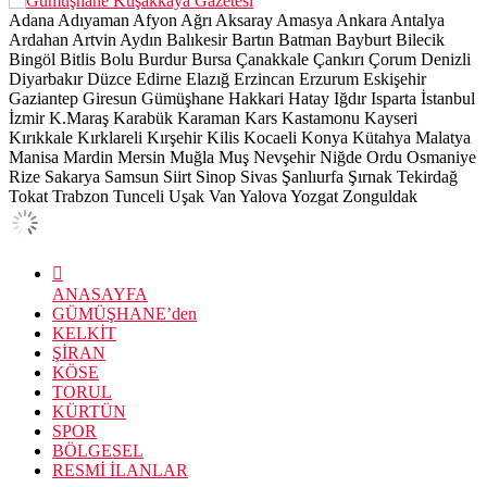
Adana
Adıyaman
Afyon
Ağrı
Aksaray
Amasya
Ankara
Antalya
Ardahan
Artvin
Aydın
Balıkesir
Bartın
Batman
Bayburt
Bilecik
Bingöl
Bitlis
Bolu
Burdur
Bursa
Çanakkale
Çankırı
Çorum
Denizli
Diyarbakır
Düzce
Edirne
Elazığ
Erzincan
Erzurum
Eskişehir
Gaziantep
Giresun
Gümüşhane
Hakkari
Hatay
Iğdır
Isparta
İstanbul
İzmir
K.Maraş
Karabük
Karaman
Kars
Kastamonu
Kayseri
Kırıkkale
Kırklareli
Kırşehir
Kilis
Kocaeli
Konya
Kütahya
Malatya
Manisa
Mardin
Mersin
Muğla
Muş
Nevşehir
Niğde
Ordu
Osmaniye
Rize
Sakarya
Samsun
Siirt
Sinop
Sivas
Şanlıurfa
Şırnak
Tekirdağ
Tokat
Trabzon
Tunceli
Uşak
Van
Yalova
Yozgat
Zonguldak
ANASAYFA
GÜMÜŞHANE’den
KELKİT
ŞİRAN
KÖSE
TORUL
KÜRTÜN
SPOR
BÖLGESEL
RESMİ İLANLAR