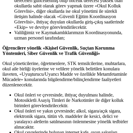
dereceleri güncellenmiş olup öncelik derecesi yüksek olan
okullarda sabit olarak görev yapmak üzere «Okul Kolluk
Görevlisi», diğer okullarda ise okul yönetimi ile sürekli
iletişim halinde olacak «Güvenli Eğitim Koordinasyon
Görevlisi», ihtiyaç duyulan okullarda giriş-çıkış saatlerinde
«Ekip» ve devriye görevlendirilecektir.
Valiliğimiz ve Kaymakamlıklarımızın Koordinasyonunda,
uzman personel tarafından;
Öğrencilere yönelik «Kişisel Güvenlik, Suçtan Korunma
Yöntemleri, Siber Güvenlik ve Trafik Güvenliği»
Okul yöneticilerine, öğretmenlere, STK temsilcilerine, muhtarlara,
okul aile birliği üyelerine ve velilere yönelik belirtilen konulara
ilaveten, «Uyuşturucu/Uyarıcı Madde ve özellikle Metamfetaminle
Mücadele» konularında bilgilendirme/bilinçlendirme faaliyetleri
düzenlenecektir.
Okul önleri ve çevresinde, ihtiyaç duyulması halinde,
Motosikletli Asayiş Timleri ile Narkotimler ile diğer kolluk
birimleri görevlendirilecektir.
Okul önleri ve yakın çevresinde; alkol, sigara/açık sigara,
elektronik sigara, tütün vb. maddeler ile kesici, delici ve
yaralayıcı aletlerin satılmasının önlenmesine yönelik tedbirler
alınacaktır.
Okul çevrelerinde bulunan internet kafe, oyun salonları,