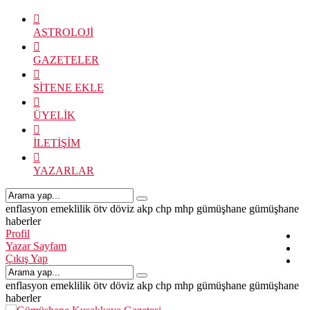
ASTROLOJİ
GAZETELER
SİTENE EKLE
ÜYELİK
İLETİŞİM
YAZARLAR
enflasyon
emeklilik
ötv
döviz
akp
chp
mhp
gümüşhane
gümüşhane
haberler
Profil
Yazar Sayfam
Çıkış Yap
enflasyon
emeklilik
ötv
döviz
akp
chp
mhp
gümüşhane
gümüşhane
haberler