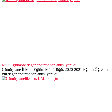
Milli Eğitim’de değerlendirme toplantısı yapıldı
Gümüşhane İl Milli Eğitim Müdürlüğü, 2020-2021 Eğitim Öğretim
yılı değerlendirme toplantısı yapıldı.
Gümüşhaneliler Tuzla’da buluştu
İstanbul'da Pendik Tuzla Gümüşhaneliler Derneği ve Tuzla
Gümüşhaneliler Derneği tarafından 24.yayla şenliği ve piknik
programı büyük bir coşkuyla gerçekleştirildi.