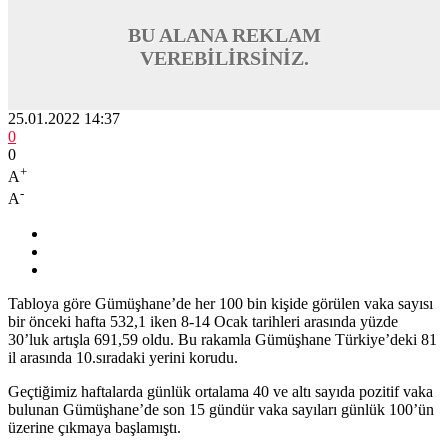
Tabloya göre Gümüşhane’de her 100 bin kişide görülen vaka sayısı
bir önceki hafta 532,1 iken 8-14 Ocak tarihleri arasında yüzde
30’luk artışla 691,59 oldu. Bu rakamla Gümüşhane Türkiye’deki 81
il arasında 10.sıradaki yerini korudu.
Geçtiğimiz haftalarda günlük ortalama 40 ve altı sayıda pozitif vaka
bulunan Gümüşhane’de son 15 gündür vaka sayıları günlük 100’ün
üzerine çıkmaya başlamıştı.
Gümüşhane’de yöneticiler ve toplum önderleri tarafından sürekli
“aşı olun” çağrıları yapılırken, maske-mesafe-temizlik kurallarından
asla vazgeçilmemesi vurgulanıyor.
Diğer yandan Sağlık Bakanlığı’nın verilerine göre Gümüşhane’de
uygulanan 2.doz Covid—19 aşı yapılma oranı yüzde 73,6 olarak
SARI kategorideki iller arasında yer aldı. Doğu Karadeniz
bölgesinde Gümüşhane’de tüm iller 2.doz aşılamada MAVİ
kategoriye yükseldi.
BU ALANA REKLAM