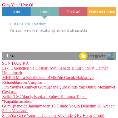
Giriş Yap / Üye Ol
SON DAKİKA
MHP’li Musa Küçük’ten TBMM’de Çocuk Hakları ve
Rehabilitasyon Vurgusu
TÜMÜNÜ GÖSTER →
ANASAYFA
GÜMÜŞHANE’den
KELKİT
ŞİRAN
KÖSE