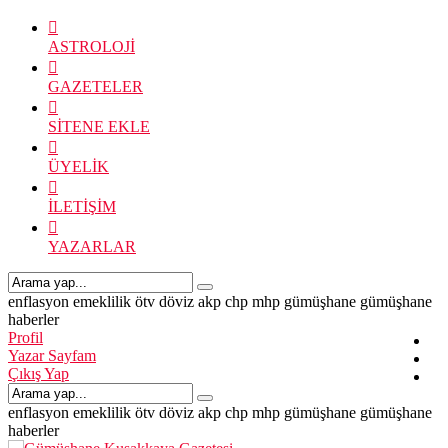
ASTROLOJİ
GAZETELER
SİTENE EKLE
ÜYELİK
İLETİŞİM
YAZARLAR
enflasyon
emeklilik
ötv
döviz
akp
chp
mhp
gümüşhane
gümüşhane
haberler
Profil
Yazar Sayfam
Çıkış Yap
enflasyon
emeklilik
ötv
döviz
akp
chp
mhp
gümüşhane
gümüşhane
haberler