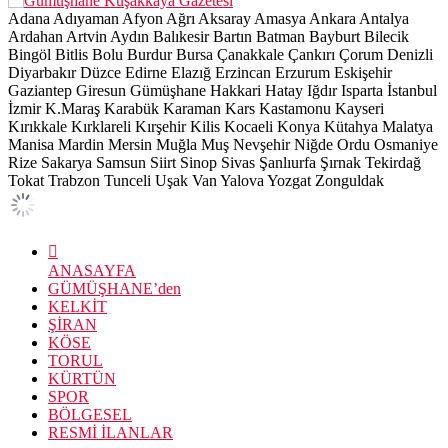
Adana
Adıyaman
Afyon
Ağrı
Aksaray
Amasya
Ankara
Antalya
Ardahan
Artvin
Aydın
Balıkesir
Bartın
Batman
Bayburt
Bilecik
Bingöl
Bitlis
Bolu
Burdur
Bursa
Çanakkale
Çankırı
Çorum
Denizli
Diyarbakır
Düzce
Edirne
Elazığ
Erzincan
Erzurum
Eskişehir
Gaziantep
Giresun
Gümüşhane
Hakkari
Hatay
Iğdır
Isparta
İstanbul
İzmir
K.Maraş
Karabük
Karaman
Kars
Kastamonu
Kayseri
Kırıkkale
Kırklareli
Kırşehir
Kilis
Kocaeli
Konya
Kütahya
Malatya
Manisa
Mardin
Mersin
Muğla
Muş
Nevşehir
Niğde
Ordu
Osmaniye
Rize
Sakarya
Samsun
Siirt
Sinop
Sivas
Şanlıurfa
Şırnak
Tekirdağ
Tokat
Trabzon
Tunceli
Uşak
Van
Yalova
Yozgat
Zonguldak
ANASAYFA
GÜMÜŞHANE’den
KELKİT
ŞİRAN
KÖSE
TORUL
KÜRTÜN
SPOR
BÖLGESEL
RESMİ İLANLAR