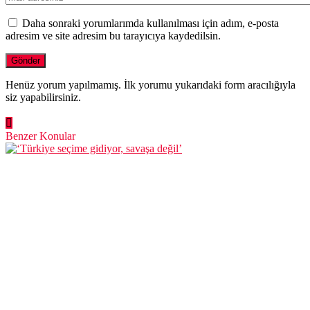
‘Türkiye seçime gidiyor, savaşa değil’
Saadet Partisi (SP) Gümüşhane İl Başkanı Av. Akın Demir,
geçtiğimiz günlerde Millet İttifakı’nın Cumhurbaşkanı Adayını
Saadet Partisi Genel Merkezinde açıklanmasından bazı kesimlerin
duyduğu rahatsızlığın yersiz olduğunu belirterek, ‘Gün ötekileştirme
günü değildir’ sözüyle sağduyuya davet etti.