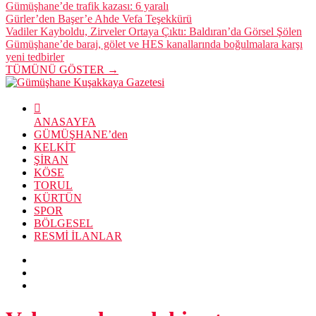
TORUL
KÜRTÜN
SPOR
BÖLGESEL
RESMİ İLANLAR
Vaka sayılarındaki artış
durmuyor
Sağlık Bakanı Dr. Fahrettin Koca, 8-14 Ocak tarihleri arasında illere
göre her 100 bin kişide görülen Covid-19 vaka sayılarını açıkladı.
Gümüşhane’de vaka sayısı bir önceki haftaya göre yüzde 30
oranında arttı.