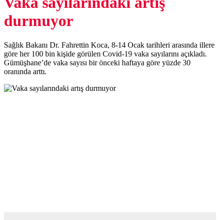
BU ALANA REKLAM
VEREBİLİRSİNİZ.
25.01.2022 14:37
0
0
+
A
-
A