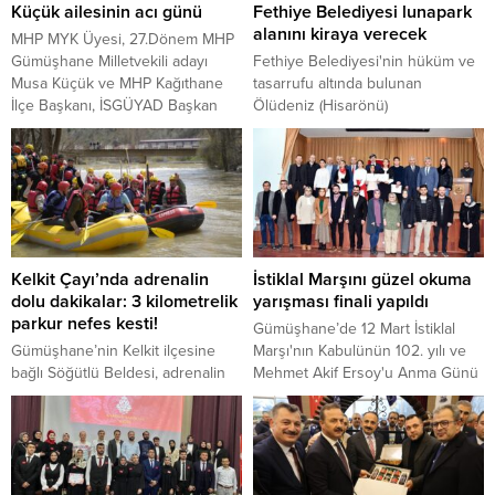
Küçük ailesinin acı günü
Fethiye Belediyesi lunapark
alanını kiraya verecek
MHP MYK Üyesi, 27.Dönem MHP
Gümüşhane Milletvekili adayı
Fethiye Belediyesi'nin hüküm ve
Musa Küçük ve MHP Kağıthane
tasarrufu altında bulunan
İlçe Başkanı, İSGÜYAD Başkan
Ölüdeniz (Hisarönü)
Vekili Nafis Küçük’ün babası Naci
Mahallesi'ndeki 8.925,29 m²
Küçük vefat etti.
yüzölçümlü taşınmaz, Lunapark
olarak işletilmek üzere 2886 Sayılı
Devlet İhale Kanunu'nun 45.
maddesine göre Açık Teklif Usulü
ile kiraya verilecek.
Kelkit Çayı’nda adrenalin
İstiklal Marşını güzel okuma
dolu dakikalar: 3 kilometrelik
yarışması finali yapıldı
parkur nefes kesti!
Gümüşhane’de 12 Mart İstiklal
Gümüşhane’nin Kelkit ilçesine
Marşı'nın Kabulünün 102. yılı ve
bağlı Söğütlü Beldesi, adrenalin
Mehmet Akif Ersoy'u Anma Günü
dolu bir organizasyona ev
etkinlikleri kapsamında İl Milli
sahipliği yaptı. Kelkit Çayı
Eğitim Müdürlüğü tarafından
üzerinde hazırlanan 3 kilometrelik
düzenlenen "İstiklal Marşı'nı
özel parkurda gerçekleştirilen
Güzel Okuma Yarışması" il finali
rafting etkinliği, profesyonel
Rehberlik Araştırma Merkezi