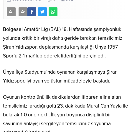
09.02.2026 15:37
0
824
A
A
+
-
Bölgesel Amatör Lig (BAL) 18. Haftasında şampiyonluk
yolunda kritik bir virajı daha geride bırakan temsilcimiz
Şiran Yıldızspor, deplasmanda karşılaştığı Ünye 1957
Spor’u 2-1 mağlup ederek liderliğini perçinledi.
Ünye İlçe Stadyumu’nda oynanan karşılaşmaya Şiran
Yıldızspor, iyi oyun ve üstün mücadeleyle başladı.
Oyunun kontrolünü ilk dakikalardan itibaren eline alan
temsilcimiz, aradığı golü 23. dakikada Murat Can Yayla ile
bularak 1-0 öne geçti. İlk yarı boyunca disiplinli bir
savunma anlayışı sergileyen temsilcimiz soyunma