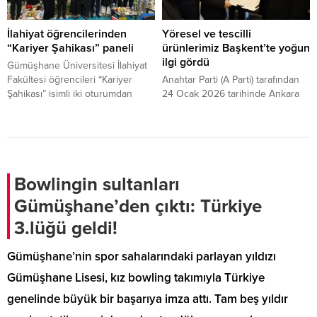
ekipler ve vatandaşların katılımıyla
konferans salonunda gerçekleşti.
görsel bir şölene dönüştü. Doğa
İlahiyat öğrencilerinden
Yöresel ve tescilli
sporlarının Gümüşhane’deki yeni
“Kariyer Şahikası” paneli
ürünlerimiz Başkent’te yoğun
adresi olan Söğütlü’de, katılımcılar
ilgi gördü
hem akarsuyun debisiyle
Gümüşhane Üniversitesi İlahiyat
mücadele etti hem de bölgenin
Fakültesi öğrencileri “Kariyer
Anahtar Parti (A Parti) tarafından
turizm...
Şahikası” isimli iki oturumdan
24 Ocak 2026 tarihinde Ankara
oluşan bir panel düzenledi.
Neşet Ertaş Kongre Merkezi’nde
düzenlenen Tarım ve Gıda
Güvenliği Politikaları Tanıtım
Programı’na, Anahtar Parti
Gümüşhane İl Teşkilatı da katılım
sağladı. Genel Başkan Yavuz
Bowlingin sultanları
Ağıralioğlu’nun katılımıyla
Gümüşhane’den çıktı: Türkiye
gerçekleştirilen programa, parti
yöneticileri ve Türkiye’nin farklı
3.lüğü geldi!
illerinden teşkilat mensupları
yoğun ilgi gösterdi.
Gümüşhane’nin spor sahalarındaki parlayan yıldızı
Gümüşhane Lisesi, kız bowling takımıyla Türkiye
genelinde büyük bir başarıya imza attı. Tam beş yıldır