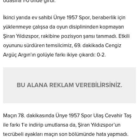
odasına 1-0 önde girdi.
İkinci yarıda ev sahibi Ünye 1957 Spor, beraberlik için
yüklenmeye çalışsa da oyun disiplininden kopmayan
Şiran Yıldızspor, rakibine pozisyon şansı tanımadı. Etkili
oyununu sürdüren temsilcimiz, 69. dakikada Cengiz
Argüç Argın’ın golüyle farkı ikiye çıkardı: 0-2.
BU ALANA REKLAM VEREBİLİRSİNİZ.
Maçın 78. dakikasında Ünye 1957 Spor Ulaş Cevahir Taş
ile farkı 1’e indirip umutlansa da, Şiran Yıldızspor’un
tecrübeli ayakları maçın son bölümünde hata yapmadı.