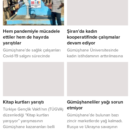
Hem pandemiyle mücadele
Şiran’da kadın
ettiler hem de hayırda
kooperatifinde çalışmalar
yarıştılar
devam ediyor
Gümüşhane’de sağlık çalışanları
Gümüşhane Üniversitesinde
Covid-19 salgını sürecinde
kadın istihdamının arttırılmasına
fedakarca çalışmalarının yanında
yönelik Aile ve Sosyal Hizmetler İl
hayır işlerini de aksatmayarak
Müdürlüğü ve Şiran İlçe Tarım ve
Afrika’da susuzluktan kavrulan
Orman Müdürlüğü iş birliği ile
bölgelere su kuyusu açtırdı.
yürütülen kuruluş aşamasındaki
kadın kooperatifine destek
çalışmaları devam ediyor.
Kitap kurtları yarıştı
Gümüşhaneliler yağı sorun
etmiyor
Türkiye Gençlik Vakfı’nın (TÜGVA)
düzenlediği “Kitap kurtları
Gümüşhane’de bulunan bazı
yarışıyor” yarışmasının
zincir marketlerde yağ kalmadı.
Gümüşhane kazananları belli
Rusya ve Ukrayna savaşının