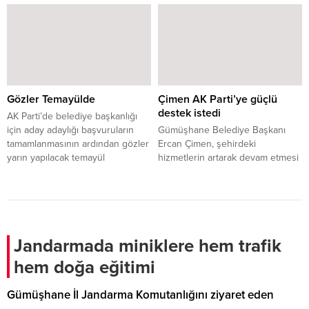
oldu.
giderek tırmanmasına bağlı olarak
ithalat krizi sürmeye devam
ediyor. Savaşın etkileri Türkiye’ye
yansırken Gümüşhane halkı da
bu savaştan nasibini almaya
başladı. Ham ayçiçeği ithalatının
büyük çoğunluğunun yapıldığı
Gözler Temayülde
Çimen AK Parti’ye güçlü
Rusya ve Ukrayna’dan devam
destek istedi
eden savaş nedeniyle
AK Parti’de belediye başkanlığı
yüklemelerin durması ve yükleme
için aday adaylığı başvuruların
Gümüşhane Belediye Başkanı
yapılan...
tamamlanmasının ardından gözler
Ercan Çimen, şehirdeki
yarın yapılacak temayül
hizmetlerin artarak devam etmesi
yoklamasına çevrildi. Teşkilatlar
için gönlünde Gümüşhane
en doğru adayı belirlemek için
sevdası olan her bir
tercihlerini yapacak. 26 Kasım
hemşerisinden Cumhurbaşkanı
Pazar günü çevrimiçi yapılacak
Recep Tayyip Erdoğan ve partisi
temayül yoklamasında teşkilat
AK Parti’ye güçlü destek istedi.
mensuplarının görüşleri dikkate
Jandarmada miniklere hem trafik
alınacak. Partililere, “Mevcut
hem doğa eğitimi
başkan devam etsin mi? Kimi aday
olarak görmek istersiniz?” diye
Gümüşhane İl Jandarma Komutanlığını ziyaret eden
sorulacak....