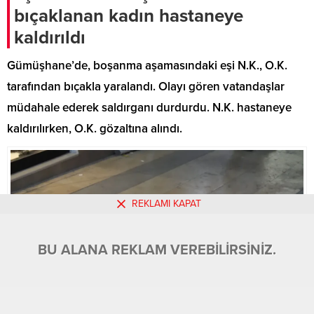
sofralarını süslemek için gün
bıçaklanan kadın hastaneye
sayıyor.
kaldırıldı
Gümüşhane’de, boşanma aşamasındaki eşi N.K., O.K.
tarafından bıçakla yaralandı. Olayı gören vatandaşlar
müdahale ederek saldırganı durdurdu. N.K. hastaneye
kaldırılırken, O.K. gözaltına alındı.
REKLAMI KAPAT
BU ALANA REKLAM VEREBİLİRSİNİZ.