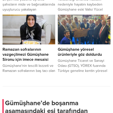
şahısların mide ve bağırsaklarında
nedeniyle hayatını kaybeden
uyuşturucu yakalayan
Gümüşhane eski Valisi Yücel
Gümüşhane İl Emniyet Müdürlüğü
Yavuz, memleketi Karabük'ün
ekipleri bu kez bölgede ilk kez
Safranbolu ilçesinde son
karşılaşılan likit esrar ve kullanma
yolculuğuna uğurlandı.
aparatını ele geçirdi.
Ramazan sofralarının
Gümüşhane yöresel
vazgeçilmezi Gümüşhane
ürünleriyle göz doldurdu
Sironu için imece mesaisi
Gümüşhane Ticaret ve Sanayi
Gümüşhane’nin tescilli lezzeti ve
Odası (GTSO), YÖREX fuarında
Ramazan sofralarının baş tacı olan
Türkiye geneline kentin yöresel
"Gümüşhane Sironu", yaklaşan on
ürünlerini tanıtmayı sürdürüyor.
bir ayın sultanı öncesinde evlerde
hummalı bir çalışmayla
hazırlanıyor. Kadınların imece
usulüyle bir araya gelerek
hazırladığı hem pratikliği hem de
Gümüşhane’de boşanma
doyuruculuğuyla bilinen bu
aşamasındaki eşi tarafından
coğrafi işaretli ürün, sahur ve iftar