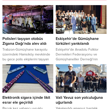
Polisleri taşıyan otobüs
Eskişehir’de Gümüşhane
Zigana Dağı’nda alev aldı
türküleri yankılandı
Trabzon-Gümüşhane karayolu
Eskişehir'de Anadolu Folklor
üzerindeki Hamsiköy mevkiinde
Dernekleri Federasyonu ve
bu gece polis ekiplerini taşıyan
Gümüşhaneliler Derneği'nin
bir otobüs bilinmeyen bir nedenle
düzenlediği Türk Halk Müziği
alev aldı. Polisler son anda
konseri, dinleyicilere coşkulu
otobüsü terk ederken, büyük
anlar yaşattı.
bölümü yanan otobüs
kullanılamaz hale geldi.
Elektronik sigara içinde likit
Vali Yavuz son yolculuğuna
esrar ele geçirildi
uğurlandı
Birçok kez yabancı uyruklu
Yakalandığı amansız hastalık