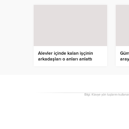
Alevler içinde kalan işçinin
Güm
arkadaşları o anları anlattı
aray
Bilgi: Klavye yön tuşlarını kullana