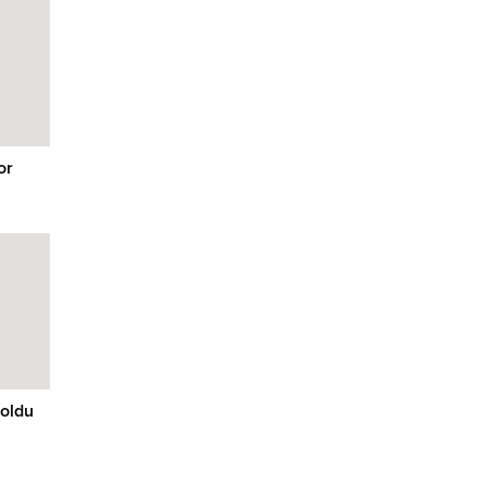
or
 oldu