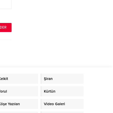
Kelkit
Şiran
Torul
Kürtün
Köşe Yazıları
Video Galeri