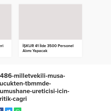
eri
İŞKUR 41 İlde 3500 Personel
Alımı Yapacak
486-milletvekili-musa-
ucukten-tbmmde-
umushane-ureticisi-icin-
ritik-cagri