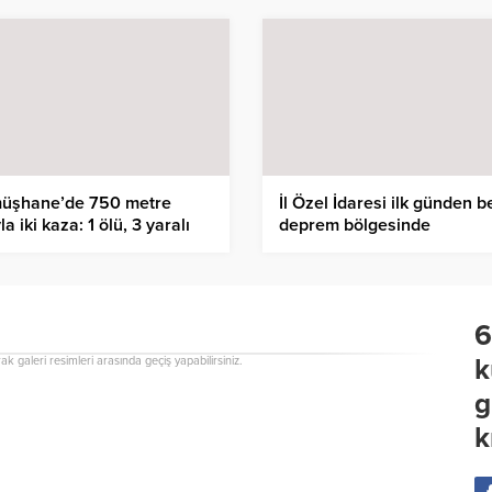
üşhane’de 750 metre
İl Özel İdaresi ilk günden b
la iki kaza: 1 ölü, 3 yaralı
deprem bölgesinde
6
k
rak galeri resimleri arasında geçiş yapabilirsiniz.
g
k