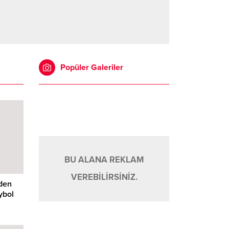
Popüler Galeriler
BU ALANA REKLAM
VEREBİLİRSİNİZ.
den
ybol