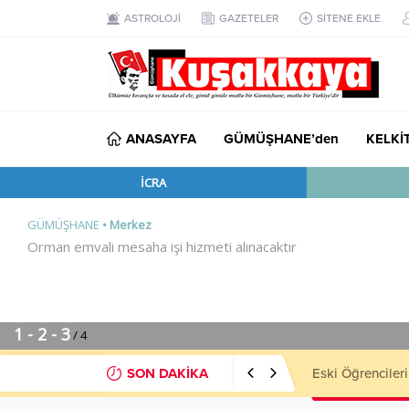
ASTROLOJİ
GAZETELER
SİTENE EKLE
ANASAYFA
GÜMÜŞHANE’den
KELKİ
SON DAKİKA
MHP’li Musa Kü