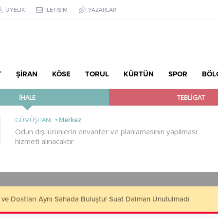
ÜYELİK
İLETİŞİM
YAZARLAR
T
ŞİRAN
KÖSE
TORUL
KÜRTÜN
SPOR
BÖL
çük’ten TBMM’de Çocuk Hakları ve Rehabilitasyon Vurgusu