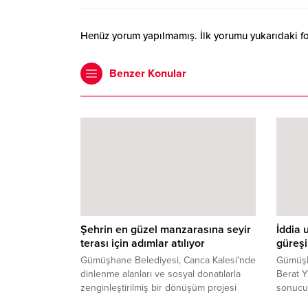
Henüz yorum yapılmamış. İlk yorumu yukarıdaki form
Benzer Konular
Şehrin en güzel manzarasına seyir
İddia 
terası için adımlar atılıyor
güreş
Gümüşhane Belediyesi, Canca Kalesi'nde
Gümüşh
dinlenme alanları ve sosyal donatılarla
Berat Yı
zenginleştirilmiş bir dönüşüm projesi
sonucu 
başlattı.
dünya 