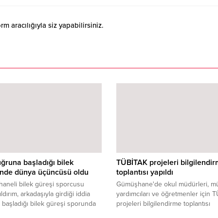
 aracılığıyla siz yapabilirsiniz.
uğruna başladığı bilek
TÜBİTAK projeleri bilgilendi
inde dünya üçüncüsü oldu
toplantısı yapıldı
aneli bilek güreşi sporcusu
Gümüşhane'de okul müdürleri, m
ldırım, arkadaşıyla girdiği iddia
yardımcıları ve öğretmenler için 
başladığı bilek güreşi sporunda
projeleri bilgilendirme toplantısı
üçüncüsü oldu.
düzenlendi.