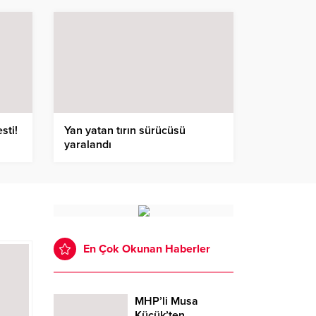
sti!
Yan yatan tırın sürücüsü
yaralandı
En Çok Okunan Haberler
MHP’li Musa
Küçük’ten