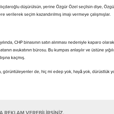
lıçdaroğlu düşürülsün, yerine Özgür Özel seçilsin diye, Özgü
e verilerek seçim kazandırılmış imajı vermeye çalışmışlar.
ılında, CHP binasının satın alınması nedeniyle kaparo olara
atanın avukatının bürosu. Bu kumpas anlaşılır ve üstüne yığılı
dışına kaçmış.
 görüntüleyenler de, hiç mi edep yok, hayâ yok, dürüstlük y
 REKLAM VEREBİLİRSİNİZ.