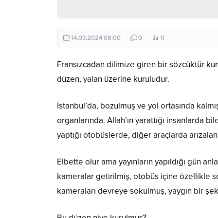
14.03.2024 08:00
0
0
Fransızcadan dilimize giren bir sözcüktür kump
düzen, yalan üzerine kuruludur.
İstanbul’da, bozulmuş ve yol ortasında kalmış
organlarında. Allah’ın yarattığı insanlarda bile
yaptığı otobüslerde, diğer araçlarda arızal
Elbette olur ama yayınların yapıldığı gün an
kameralar getirilmiş, otobüs içine özellikle s
kameraları devreye sokulmuş, yaygın bir şek
Bu düzen niye kurulmuş?