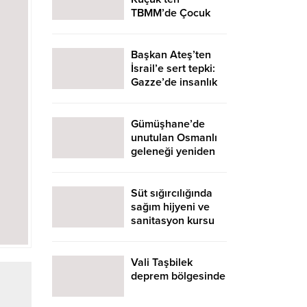
TBMM’de Çocuk
Hakları ve
Rehabilitasyon
Vurgusu
Başkan Ateş’ten
İsrail’e sert tepki:
Gazze’de insanlık
suçu işleniyor!
Gümüşhane’de
unutulan Osmanlı
geleneği yeniden
canlandı: İftara
gelen öğrencilere
“Diş Kirası”
Süt sığırcılığında
sürprizi!
sağım hijyeni ve
sanitasyon kursu
başladı
Vali Taşbilek
deprem bölgesinde