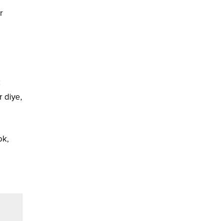
r
k
r diye,
ok,