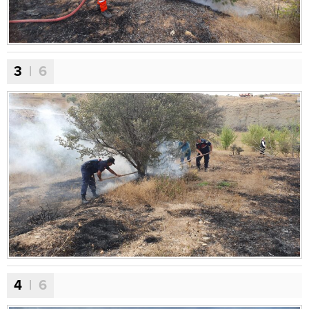
3
| 6
4
| 6