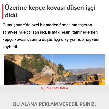
Bakanı Ali Yerlikaya sosyal medya
hesabı üzerinden yaptığı
Üzerine kepçe kovası düşen işçi
paylaşımda, “51 ilde PKK/KCK’ya
öldü
yönelik son 5 gündür devam
eden “GÜRZ-46″
Gümüşhane’de özel bir maden firmasının taşeron
operasyonlarında, 282 şüpheli
terör örgütü mensubu...
şantiyesinde çalışan işçi, iş makinesini tamir ederken
kepçe kovası üzerine düştü. İşçi olay yerinde hayatını
kaybetti.
REKLAMI KAPAT
BU ALANA REKLAM VEREBİLİRSİNİZ.