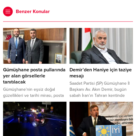
Benzer Konular
Gümüşhane posta pullarında
Demir’den Haniye için taziye
yer alan görsellerle
mesajı
tanıtılacak
Saadet Partisi (SP) Gümüşhane İl
Gümüşhane’nin eşsiz doğal
Başkanı Av. Akın Demir, bugün
güzellikleri ve tarihi mirası, posta
sabah İran’ın Tahran kentinde
pulları aracılığıyla tanıtılacak.
gerçekleşen saldırı sonucu şehit
olan Kudüs davasının yılmaz
savunucusu İsmail Haniye için
taziye mesajı yayımladı.