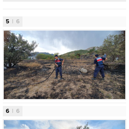
5
| 6
6
| 6