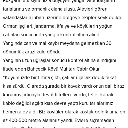
Rüzgarın etkisiyle hızla büyüyen yangın vatandaşların
tarlalarına ve ormanlık alana ulaştı. Alevleri gören
vatandaşların ihbarı üzerine bölgeye ekipler sevk edildi.
Orman işçileri, jandarma, itfaiye ve köylülerin yoğun
çabaları sonucunda yangın kontrol altına alındı.
Yangında can ve mal kaybı meydana gelmezken 30
dönümlük arazi küle döndü.
Yangının uzun uğraşlar sonucu kontrol altına alındığını
ifade eden Bahçecik Köyü Muhtarı Cabir Okur,
“Köyümüzde bir fırtına çıktı, çatılar uçacak dedik fakat
kısa sürdü. O arada şurada bir kavak vardı onun dalı biraz
kurumuş fırtınayla devrildi tellere vurdu, teller kapalı
kablo değildi açıktı kısa devre yaptı kuru tarlalarımız
hemen alev aldı. Biz köylüler olarak koştuk geldik ama en
az 400-500 metre alanımız yandı. Evlere sıçramadan