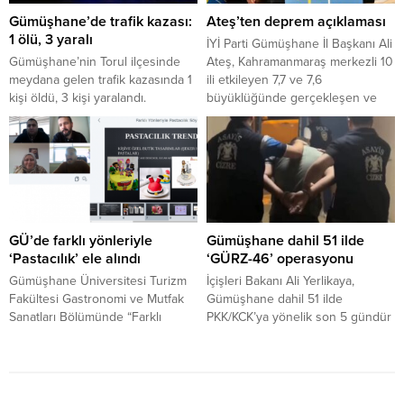
Gümüşhane’de trafik kazası:
Ateş’ten deprem açıklaması
1 ölü, 3 yaralı
İYİ Parti Gümüşhane İl Başkanı Ali
Gümüşhane’nin Torul ilçesinde
Ateş, Kahramanmaraş merkezli 10
meydana gelen trafik kazasında 1
ili etkileyen 7,7 ve 7,6
kişi öldü, 3 kişi yaralandı.
büyüklüğünde gerçekleşen ve
yüzyılın felaketi olarak
nitelendirilen deprem ile alakalı
bir açıklama yaptı.
GÜ’de farklı yönleriyle
Gümüşhane dahil 51 ilde
‘Pastacılık’ ele alındı
‘GÜRZ-46’ operasyonu
Gümüşhane Üniversitesi Turizm
İçişleri Bakanı Ali Yerlikaya,
Fakültesi Gastronomi ve Mutfak
Gümüşhane dahil 51 ilde
Sanatları Bölümünde “Farklı
PKK/KCK’ya yönelik son 5 gündür
Yönleriyle Pastacılık” konulu
devam eden ‘GÜRZ-46’
çevrimiçi söyleşi gerçekleştirildi.
operasyonlarında 282 şüpheli
terör örgütü mensubunun
yakalandığını açıkladı. İçişleri