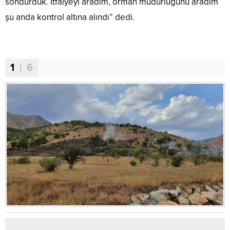
söndürdük. İtfaiyeyi aradım, orman müdürlüğünü aradım
şu anda kontrol altına alındı” dedi.
1
| 6