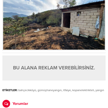
BU ALANA REKLAM VEREBİLİRSİNİZ.
ETİKETLER:
bahçecikköyü
,
gümüşhaneyangın
,
itfaiye
,
kopanelektrikteli
,
yangın
Yorumlar