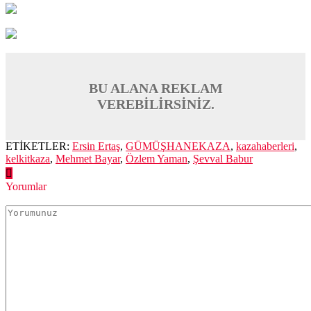
BU ALANA REKLAM
VEREBİLİRSİNİZ.
ETİKETLER:
Ersin Ertaş
,
GÜMÜŞHANEKAZA
,
kazahaberleri
,
kelkitkaza
,
Mehmet Bayar
,
Özlem Yaman
,
Şevval Babur
Yorumlar