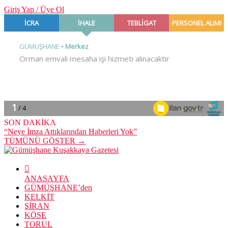
Giriş Yap / Üye Ol
SON DAKİKA
“Neye İmza Attıklarından Haberleri Yok”
TÜMÜNÜ GÖSTER →
ANASAYFA
GÜMÜŞHANE’den
KELKİT
ŞİRAN
KÖSE
TORUL