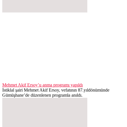
Mehmet Akif Ersoy’u anma programı yapıldı
İstiklal şairi Mehmet Akif Ersoy, vefatının 87.yıldönümünde
Gümüşhane’de düzenlenen programla anıldı.