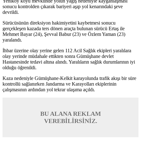
Yeniköy köyü mevkiinde yolun yağış nedeniyle kayganlaşması
sonucu kontrolden çıkarak bariyeri aşıp yol kenarındaki şeve
devrildi.
Sürücüsünün direksiyon hakimiyetini kaybetmesi sonucu
gerçekleşen kazada ters dönen araçta bulunan sürücü Ertaş ile
Mehmet Bayar (24), Şevval Babur (23) ve Özlem Yaman (23)
yaralandı.
İhbar üzerine olay yerine gelen 112 Acil Sağlık ekipleri yaralılara
olay yerinde müdahale ettikten sonra Gümüşhane devlet
Hastanesinde tedavi altına alındı. Yaralıların sağlık durumlarının iyi
olduğu öğrenildi.
Kaza nedeniyle Gümüşhane-Kelkit karayolunda trafik akışı bir süre
kontrollü sağlanırken Jandarma ve Karayolları ekiplerinin
çalışmasının ardından yol tekrar ulaşıma açıldı.
BU ALANA REKLAM
VEREBİLİRSİNİZ.