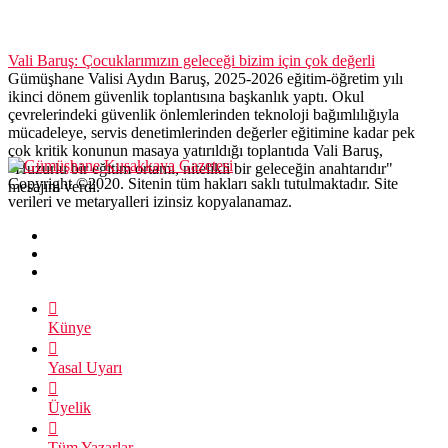
Vali Baruş: Çocuklarımızın geleceği bizim için çok değerli
Gümüşhane Valisi Aydın Baruş, 2025-2026 eğitim-öğretim yılı
ikinci dönem güvenlik toplantısına başkanlık yaptı. Okul
çevrelerindeki güvenlik önlemlerinden teknoloji bağımlılığıyla
mücadeleye, servis denetimlerinden değerler eğitimine kadar pek
çok kritik konunun masaya yatırıldığı toplantıda Vali Baruş,
"Huzurlu bir eğitim ortamı, nitelikli bir geleceğin anahtarıdır"
Copyright ©2020. Sitenin tüm hakları saklı tutulmaktadır. Site
mesajını verdi.
verileri ve metaryalleri izinsiz kopyalanamaz.
Künye
Yasal Uyarı
Üyelik
Tüm Yazarlar