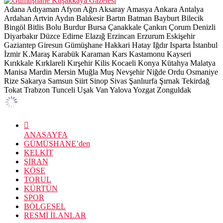
Adana
Adıyaman
Afyon
Ağrı
Aksaray
Amasya
Ankara
Antalya
Ardahan
Artvin
Aydın
Balıkesir
Bartın
Batman
Bayburt
Bilecik
Bingöl
Bitlis
Bolu
Burdur
Bursa
Çanakkale
Çankırı
Çorum
Denizli
Diyarbakır
Düzce
Edirne
Elazığ
Erzincan
Erzurum
Eskişehir
Gaziantep
Giresun
Gümüşhane
Hakkari
Hatay
Iğdır
Isparta
İstanbul
İzmir
K.Maraş
Karabük
Karaman
Kars
Kastamonu
Kayseri
Kırıkkale
Kırklareli
Kırşehir
Kilis
Kocaeli
Konya
Kütahya
Malatya
Manisa
Mardin
Mersin
Muğla
Muş
Nevşehir
Niğde
Ordu
Osmaniye
Rize
Sakarya
Samsun
Siirt
Sinop
Sivas
Şanlıurfa
Şırnak
Tekirdağ
Tokat
Trabzon
Tunceli
Uşak
Van
Yalova
Yozgat
Zonguldak
ANASAYFA
GÜMÜŞHANE’den
KELKİT
ŞİRAN
KÖSE
TORUL
KÜRTÜN
SPOR
BÖLGESEL
RESMİ İLANLAR