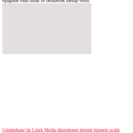
eşliğinde milli birlik ve beraberlik mesajı verdi.
Gümüşhane’de Lötek Media düzenlenen törenle hizmete açıldı