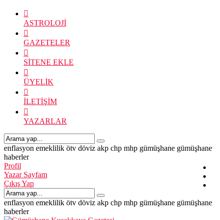
ASTROLOJİ
GAZETELER
SİTENE EKLE
ÜYELİK
İLETİŞİM
YAZARLAR
enflasyon
emeklilik
ötv
döviz
akp
chp
mhp
gümüşhane
gümüşhane
haberler
Profil
Yazar Sayfam
Çıkış Yap
enflasyon
emeklilik
ötv
döviz
akp
chp
mhp
gümüşhane
gümüşhane
haberler