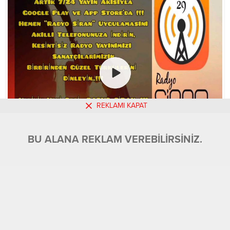
REKLAMI KAPAT
BU ALANA REKLAM VEREBİLİRSİNİZ.
BU ALANA REKLAM VEREBİLİRSİNİZ.
16.05.2021 12:36
0
1.598
A
A
+
-