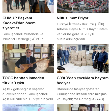
GÜMÜP Başkanı
Nüfusumuz Eriyor
Kadakal’dan önemli
Türkiye İstatistik Kurumu (TÜİK)
ziyaretler
Adrese Dayalı Nüfus Kayıt Sistemi
Gümüşhaneli Mühendis ve
verilerine göre 2020 yılı
Mimarlar Derneği (GÜMÜP)
nüfuslarını açıkladı.
Başkanı Yasin Kadakal,
Gümüşhane’nin nüfusu bir önceki
hemşehrileri olan Sarıyer ve
yıla göre yüzde 14 oranında
Kartal Belediye Başkan
azalarak 141 bin 702 oldu.
Yardımcıları ile Gümüşhaneli
Sanayici ve İş Adamları Derneği
(GÜSİAD) Genel Başkanı Dr.
Yüksel Yalçın’ı ziyaret etti. Hem
TOGG banttan inmeden
GİYAD’dan çocuklara bayram
dernek faaliyetleri hakkında
türküsü çıktı
hediyesi
bilgilendirmelerde hem de
karşılıklı görüş alışverişinde
Aşıklık geleneğinin yaşayan
İstanbul’da faaliyet gösteren
bulunulan ziyaretler kapsamında
duayenlerinden Gümüşhaneli
Gümüşhane İktisadi Yardımlaşma
Sarıyer Belediye Başkan
Aşık Kul Nuri’nin Türkiye’nin yerli
ve Dayanışma Derneği (GİYAD)
Yardımcısı Nizamettin...
otomobili TOGG için yazdığı türkü
Ramazan Bayram’ında çocuklara
sosyal medyada büyük beğeni
yazlık spor ayakkabı dağıtımı