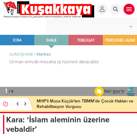
MHP’li Musa Küçük’ten TBMM’de Çocuk Hakları ve
Rehabilitasyon Vurgusu
Kara: ‘İslam aleminin üzerine
vebaldir’