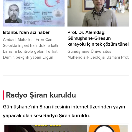
topladı.
yaptı.
İstanbul’dan acı haber
Prof. Dr. Alemdağ:
Gümüşhane-Giresun
Ambarlı Mahallesi Eren Can
karayolu için tek çözüm tünel
Sokakta inşaat halindeki 5 katlı
binasını kontrole gelen Ferhat
Gümüşhane Üniversitesi
Demir, bekçilik yapan Ergün
Mühendislik Jeolojisi Uzmanı Prof.
Celep’i bodrum kattaki asansör
Dr. Selçuk Alemdağ, Doğu
boşluğunda cansız halde
Karadeniz’in bitmeyen çilesi
yatarken buldu. İhbar üzerine
heyelan ve kaya düşmelerine dair
olay yerine gelen 112 Acil Servis
çarpıcı açıklamalarda bulundu.
ekipleri Celep’in hayatını
Özellikle Torul-Kürtün-Tirebolu
kaybettiğini belirlerken
güzergahındaki teknik hatalara
Radyo Şiran kuruldu
Cumhuriyet Savcısının
dikkat çeken Alemdağ, "Lokal
incelemesinin ardından 55
pansumanlarla devletin parasını
Gümüşhane’nin Şiran ilçesinin internet üzerinden yayın
yaşındaki Celep’in cansız bedeni
çöpe atmayın; bu yolun tek
yapacak olan sesi Radyo Şiran kuruldu.
kesin ölüm...
kurtuluşu tüneldir" dedi.