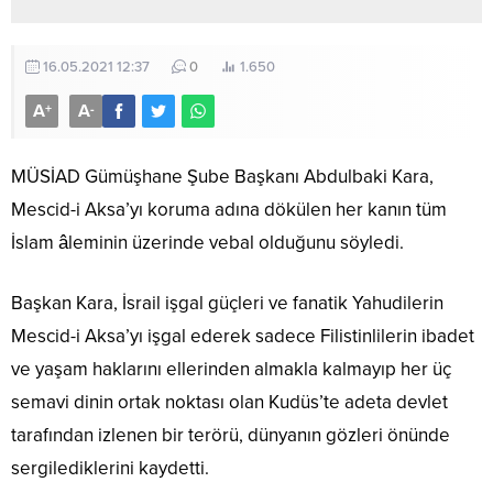
16.05.2021 12:37
0
1.650
A
A
+
-
MÜSİAD Gümüşhane Şube Başkanı Abdulbaki Kara,
Mescid-i Aksa’yı koruma adına dökülen her kanın tüm
İslam âleminin üzerinde vebal olduğunu söyledi.
Başkan Kara, İsrail işgal güçleri ve fanatik Yahudilerin
Mescid-i Aksa’yı işgal ederek sadece Filistinlilerin ibadet
ve yaşam haklarını ellerinden almakla kalmayıp her üç
semavi dinin ortak noktası olan Kudüs’te adeta devlet
tarafından izlenen bir terörü, dünyanın gözleri önünde
sergilediklerini kaydetti.