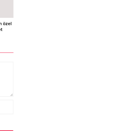
 özel
et