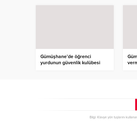
Gümüşhane’de öğrenci
Güm
yurdunun güvenlik kulübesi
ver
kedilere yurt oldu
Bilgi: Klavye yön tuşlarını kullana