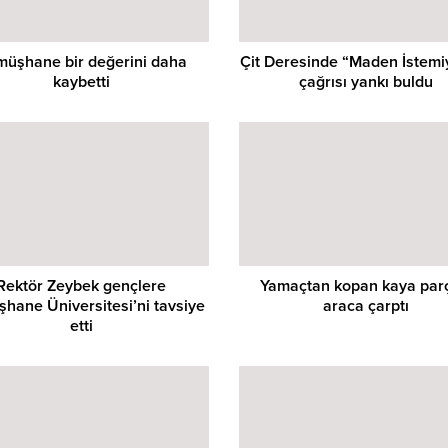
üşhane bir değerini daha
Çit Deresinde “Maden İstemi
kaybetti
çağrısı yankı buldu
Rektör Zeybek gençlere
Yamaçtan kopan kaya par
hane Üniversitesi’ni tavsiye
araca çarptı
etti