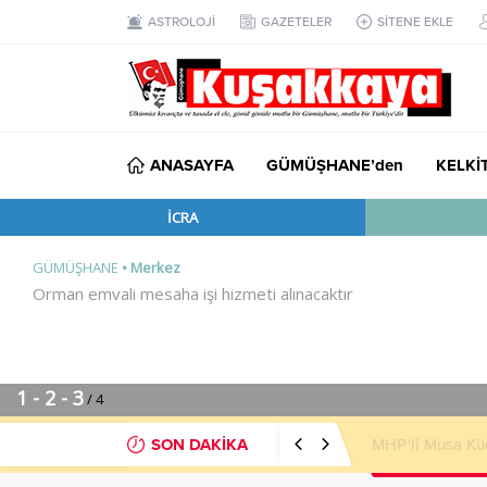
ASTROLOJİ
GAZETELER
SİTENE EKLE
ANASAYFA
GÜMÜŞHANE’den
KELKİ
SON DAKİKA
MHP’li Musa Kü