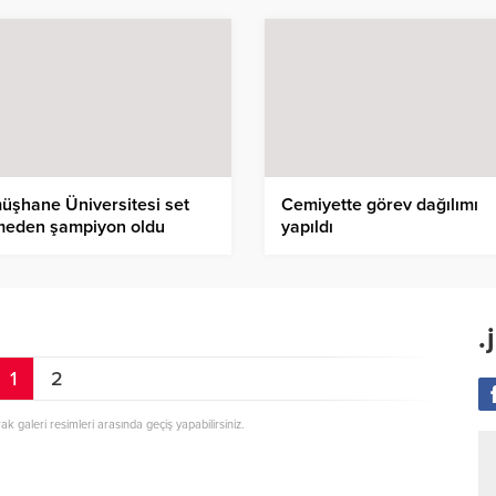
üşhane Üniversitesi set
Cemiyette görev dağılımı
meden şampiyon oldu
yapıldı
.
1
2
rak galeri resimleri arasında geçiş yapabilirsiniz.