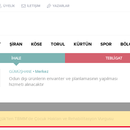
ÜYELİK
İLETİŞİM
YAZARLAR
T
ŞİRAN
KÖSE
TORUL
KÜRTÜN
SPOR
BÖL
çük’ten TBMM’de Çocuk Hakları ve Rehabilitasyon Vurgusu