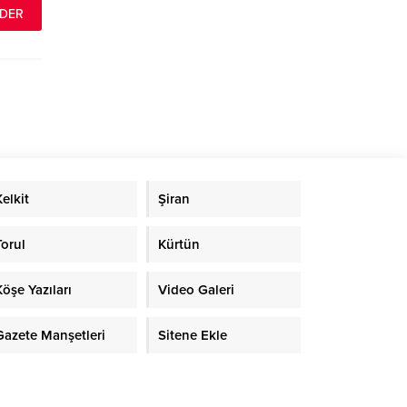
Kelkit
Şiran
Torul
Kürtün
Köşe Yazıları
Video Galeri
Gazete Manşetleri
Sitene Ekle