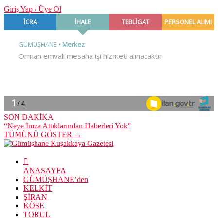
Giriş Yap / Üye Ol
SON DAKİKA
“Neye İmza Attıklarından Haberleri Yok”
TÜMÜNÜ GÖSTER →
ANASAYFA
GÜMÜŞHANE’den
KELKİT
ŞİRAN
KÖSE
TORUL