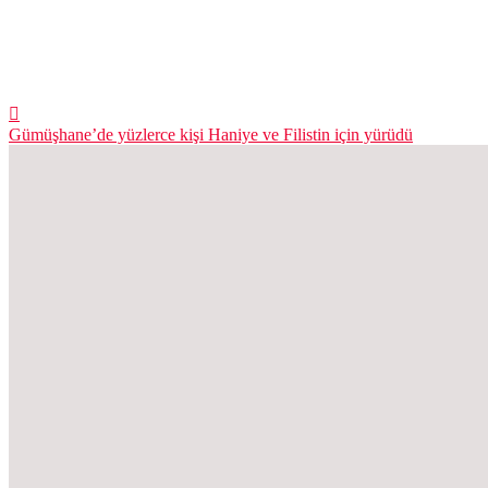
Gümüşhane’de yüzlerce kişi Haniye ve Filistin için yürüdü