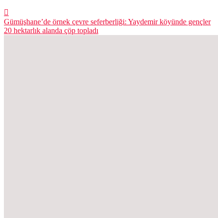
Gümüşhane’de örnek çevre seferberliği: Yaydemir köyünde gençler
20 hektarlık alanda çöp topladı