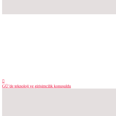
GÜ’de teknoloji ve girişimcilik konuşuldu