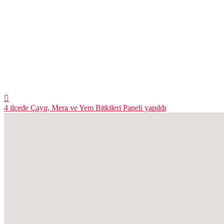
4 ilçede Çayır, Mera ve Yem Bitkileri Paneli yapıldı