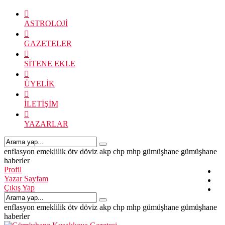
ASTROLOJİ
GAZETELER
SİTENE EKLE
ÜYELİK
İLETİŞİM
YAZARLAR
enflasyon
emeklilik
ötv
döviz
akp
chp
mhp
gümüşhane
gümüşhane
haberler
Profil
Yazar Sayfam
Çıkış Yap
enflasyon
emeklilik
ötv
döviz
akp
chp
mhp
gümüşhane
gümüşhane
haberler