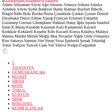
Adana
Adıyaman
Afyon
Ağrı
Aksaray
Amasya
Ankara
Antalya
Ardahan
Artvin
Aydın
Balıkesir
Bartın
Batman
Bayburt
Bilecik
Bingöl
Bitlis
Bolu
Burdur
Bursa
Çanakkale
Çankırı
Çorum
Denizli
Diyarbakır
Düzce
Edirne
Elazığ
Erzincan
Erzurum
Eskişehir
Gaziantep
Giresun
Gümüşhane
Hakkari
Hatay
Iğdır
Isparta
İstanbul
İzmir
K.Maraş
Karabük
Karaman
Kars
Kastamonu
Kayseri
Kırıkkale
Kırklareli
Kırşehir
Kilis
Kocaeli
Konya
Kütahya
Malatya
Manisa
Mardin
Mersin
Muğla
Muş
Nevşehir
Niğde
Ordu
Osmaniye
Rize
Sakarya
Samsun
Siirt
Sinop
Sivas
Şanlıurfa
Şırnak
Tekirdağ
Tokat
Trabzon
Tunceli
Uşak
Van
Yalova
Yozgat
Zonguldak
ANASAYFA
GÜMÜŞHANE’den
KELKİT
ŞİRAN
KÖSE
TORUL
KÜRTÜN
SPOR
BÖLGESEL
RESMİ İLANLAR