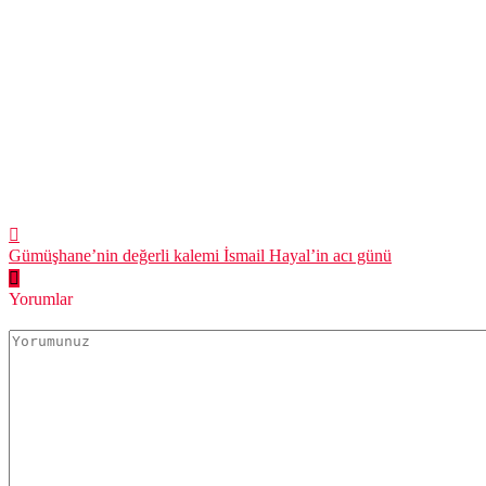
Gümüşhane’nin değerli kalemi İsmail Hayal’in acı günü
Yorumlar