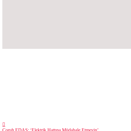
Çoruh EDAŞ: ‘Elektrik Hattına Müdahale Etmeyin’