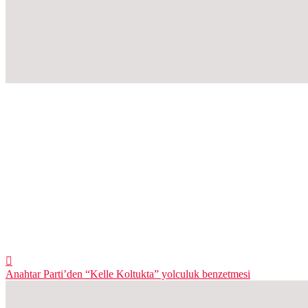
Anahtar Parti’den “Kelle Koltukta” yolculuk benzetmesi