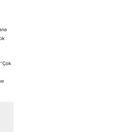
bana
çok
 “Çok
ye