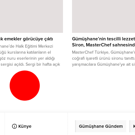
llık emekler görücüye çıktı
Gümüşhane’nin tescilli lezzet
Siron, MasterChef sahnesin
ane’de Halk Eğitimi Merkezi
ğü kurslarına katılanların el
MasterChef Türkiye, Gümüşhane'
öz nuru eserlerinin yer aldığı
coğrafi işaretli ürünü sironu tanıttı.
sergisi açıldı. Sergi bir hafta açık
yarışmacılara Gümüşhane'ye ait s
.
tavuk yemeği yaptırırken, sosyal
medyada da büyük ilgi gördü.
Künye
Gümüşhane Gündem