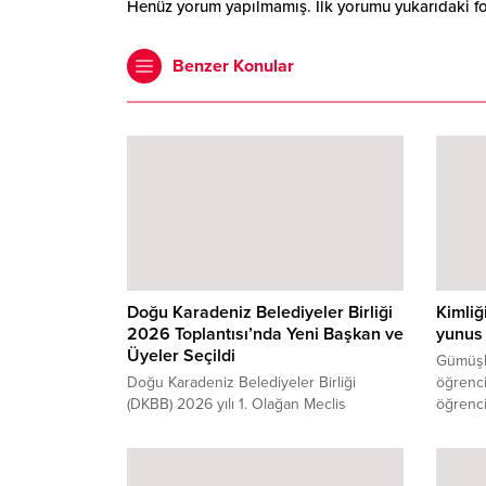
Henüz yorum yapılmamış. İlk yorumu yukarıdaki form
Benzer Konular
Doğu Karadeniz Belediyeler Birliği
Kimliğ
2026 Toplantısı’nda Yeni Başkan ve
yunus 
Üyeler Seçildi
Gümüşh
Doğu Karadeniz Belediyeler Birliği
öğrenci 
(DKBB) 2026 yılı 1. Olağan Meclis
öğrenci
Toplantısı, bölge belediye başkanlarının
salonun
katılımıyla gerçekleştirildi. Gümüşhane
zamanın
Belediye Başkanı Vedat Soner Başer’in
oldu.