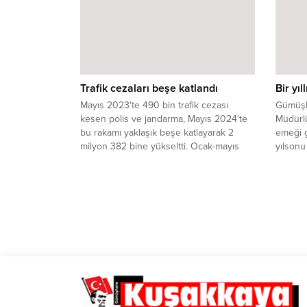
encümen üyeliğine seçildiği toplantıda,
birliğin 2025 yılı faaliyet raporu onaylandı
ve yeni yönetim kadroları belirlendi.
Bölgesel dayanışma mesajlarının damga
vurduğu toplantıda, Gümüşhane’nin
temsil gücü pekiştirildi.
Trafik cezaları beşe katlandı
Bir yı
Mayıs 2023'te 490 bin trafik cezası
Gümüşh
kesen polis ve jandarma, Mayıs 2024'te
Müdürlü
bu rakamı yaklaşık beşe katlayarak 2
emeği g
milyon 382 bine yükseltti. Ocak-mayıs
yılsonu 
döneminde de rakam üçe katlanarak 11,5
kalacak
milyon adede dayandı.