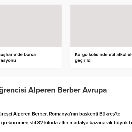
üşhane’de borsa
Kargo kolisinde etil alkol e
rasyonu
geçirildi
ğrencisi Alperen Berber Avrupa
güreşçi Alperen Berber, Romanya’nın başkenti Bükreş’te
rekoromen stil 82 kiloda altın madalya kazanarak büyük b