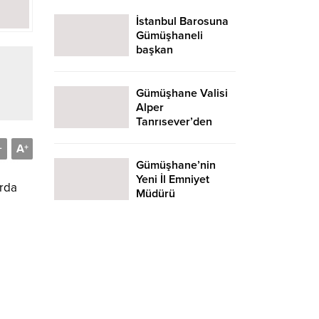
İstanbul Barosuna
Gümüşhaneli
başkan
Gümüşhane Valisi
Alper
Tanrısever’den
mesleki eğitim
A
-
+
çağrısı
Gümüşhane’nin
Yeni İl Emniyet
arda
Müdürü
Karasakal’dan
Şehit Mesajı