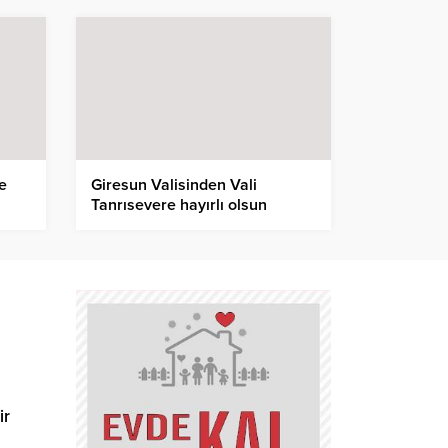
le
Giresun Valisinden Vali
Tanrısevere hayırlı olsun
ziyareti
ir