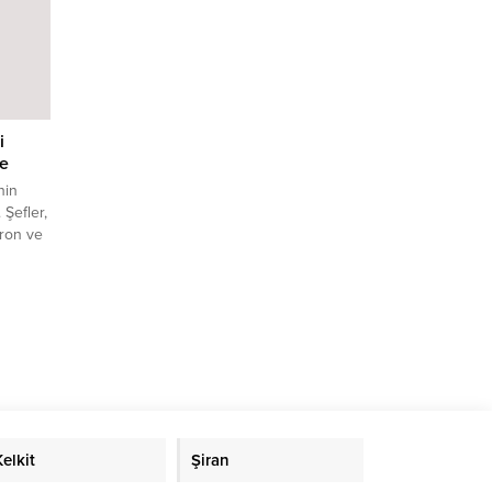
i
de
nin
 Şefler,
iron ve
Kelkit
Şiran