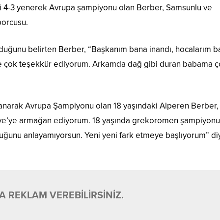
v’i 4-3 yenerek Avrupa şampiyonu olan Berber, Samsunlu ve
porcusu.
 olduğunu belirten Berber, “Başkanım bana inandı, hocalarım 
me çok teşekkür ediyorum. Arkamda dağ gibi duran babama 
zanarak Avrupa Şampiyonu olan 18 yaşındaki Alperen Berber,
kiye’ye armağan ediyorum. 18 yaşında grekoromen şampiyonu
duğunu anlayamıyorsun. Yeni yeni fark etmeye başlıyorum” di
 REKLAM VEREBİLİRSİNİZ.