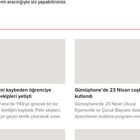
 aracılığıyla siz yapabilirsiniz.
ini kaybeden öğrenciye
Gümüşhane’de 23 Nisan coş
ekipleri yetişti
kutlandı
ane'de YKS'ye girecek bir kız
Gümüşhane’de 23 Nisan Ulusal
kimliğini kaybetti. Polis ekipleri,
Egemenlik ve Çocuk Bayramı dolay
ye geçici kimlik çıkartarak sınav
düzenlenen kutlama programı renk
a ulaşmasını sağladı ve
görüntülere sahne oldu.
da sınavına girmesine yardımcı