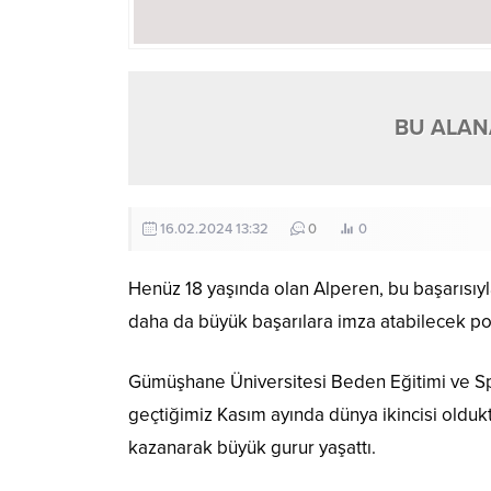
BU ALANA
16.02.2024 13:32
0
0
Henüz 18 yaşında olan Alperen, bu başarısı
daha da büyük başarılara imza atabilecek po
Gümüşhane Üniversitesi Beden Eğitimi ve Sp
geçtiğimiz Kasım ayında dünya ikincisi old
kazanarak büyük gurur yaşattı.