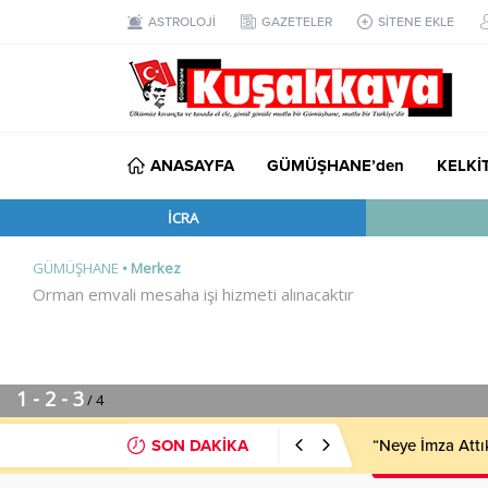
ASTROLOJİ
GAZETELER
SİTENE EKLE
ANASAYFA
GÜMÜŞHANE’den
KELKİ
SON DAKİKA
“Neye İmza Attı