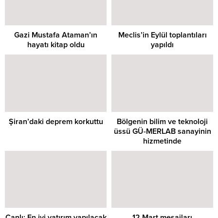
Gazi Mustafa Ataman’ın
Meclis’in Eylül toplantıları
hayatı kitap oldu
yapıldı
Şiran’daki deprem korkuttu
Bölgenin bilim ve teknoloji
üssü GÜ-MERLAB sanayinin
hizmetinde
Canlı: En iyi yatırım yapılacak
12 Mart mesajları