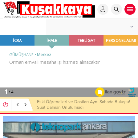
MHP’li Musa Küçük’ten TBMM’de Çocuk Hakları ve
Rehabilitasyon Vurgusu