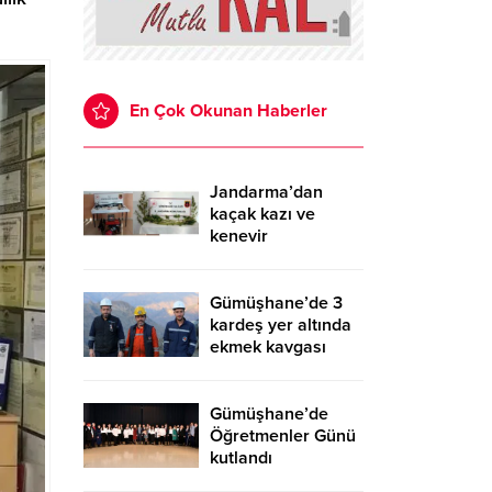
En Çok Okunan Haberler
Jandarma’dan
kaçak kazı ve
kenevir
operasyonu
Gümüşhane’de 3
kardeş yer altında
ekmek kavgası
veriyor
Gümüşhane’de
Öğretmenler Günü
kutlandı