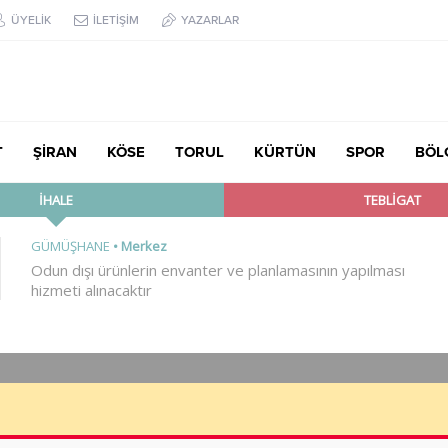
ÜYELİK
İLETİŞİM
YAZARLAR
T
ŞİRAN
KÖSE
TORUL
KÜRTÜN
SPOR
BÖL
çük’ten TBMM’de Çocuk Hakları ve Rehabilitasyon Vurgusu