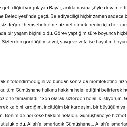
 getirdiğini vurgulayan Bayar, açıklamasına şöyle devam etti
 Belediyesi’nde geçti. Belediyeciliği hiçbir zaman sadece b
iz değerli hemşehrilerime hizmet etmek benim için her zam
nda bir yaşam biçimi oldu. Görev yaptığım süre boyunca hiçbi
. Sizlerden gördüğüm sevgi, saygı ve vefa ise hayatım boyu
larak nitelendirmediğini ve bundan sonra da memleketine hiz
, tüm Gümüşhane halkına hakkını helal ettiğini belirterek he
özlerle tamamladı: “Son olarak sizlerden helallik istiyorum. 
rek kalbini kırdığım, incittiğim bir kardeşim, bir büyüğüm ya 
orum. Benim de herkese hakkım helaldir. Gümüşhane’ye hizmet
mutluluk oldu. Allah’a ısmarladık Gümüşhane… Allah’a ısmarla