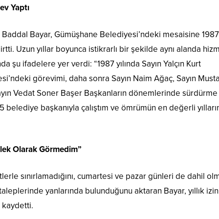
ev Yaptı
şan Baddal Bayar, Gümüşhane Belediyesi’ndeki mesaisine 1987
rtti. Uzun yıllar boyunca istikrarlı bir şekilde aynı alanda hiz
da şu ifadelere yer verdi: “1987 yılında Sayın Yalçın Kurt
’ndeki görevimi, daha sonra Sayın Naim Ağaç, Sayın Musta
Sayın Vedat Soner Başer Başkanların dönemlerinde sürdürme
 belediye başkanıyla çalıştım ve ömrümün en değerli yılları
eslek Olarak Görmedim”
erle sınırlamadığını, cumartesi ve pazar günleri de dahil ol
aleplerinde yanlarında bulunduğunu aktaran Bayar, yıllık izin
 kaydetti.