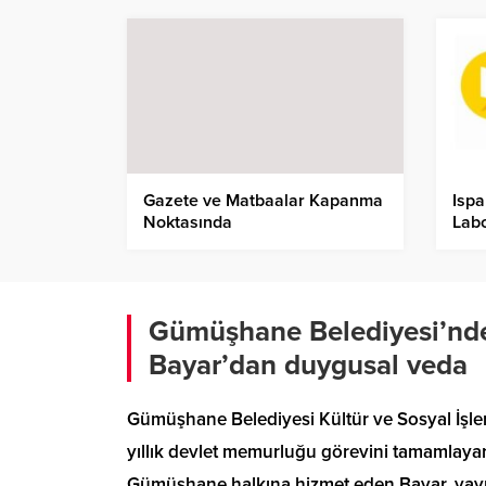
Gazete ve Matbaalar Kapanma
Ispa
Noktasında
Labo
İhal
Gümüşhane Belediyesi’nde 
Bayar’dan duygusal veda
Gümüşhane Belediyesi Kültür ve Sosyal İşle
yıllık devlet memurluğu görevini tamamlayar
Gümüşhane halkına hizmet eden Bayar, yayım