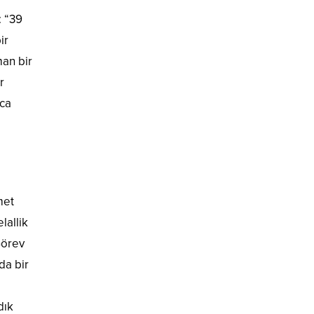
: “39
ir
an bir
r
nca
met
lallik
Görev
da bir
dık