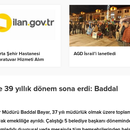
rta Şehir Hastanesi
AGD İsrail’i lanetledi
ratuvar Hizmeti Alım
esi
39 yıllık dönem sona erdi: Baddal
r Müdürü Baddal Bayar, 37 yılı müdürlük olmak üzere topla
ak emekliliğe ayrıldı. Çalıştığı 5 belediye başkanı dönemind
ladığı duygusal veda mesajıyla tüm hemşehrilerinden hela