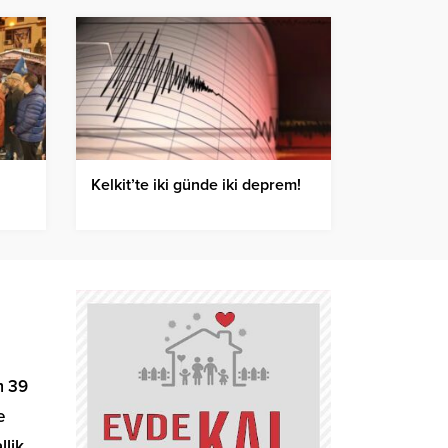
Kelkit’te iki günde iki deprem!
m 39
e
llik