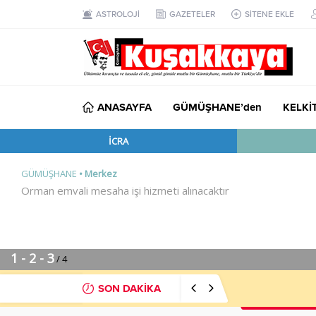
ASTROLOJİ
GAZETELER
SİTENE EKLE
ANASAYFA
GÜMÜŞHANE’den
KELKİ
SON DAKİKA
MHP’li Musa Kü