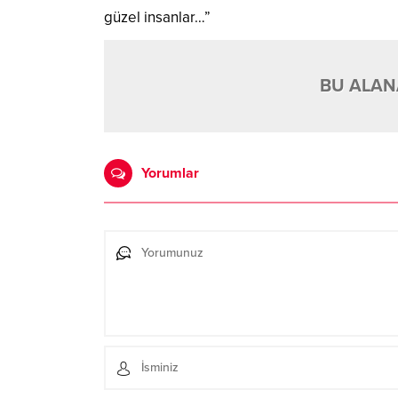
güzel insanlar…”
BU ALANA
Yorumlar