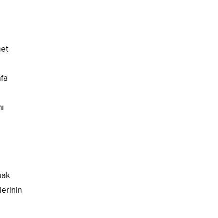
met
fa
nı
mak
lerinin