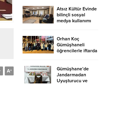
Atsız Kültür Evinde
bilinçli sosyal
medya kullanımı
anlatıldı
Orhan Koç
Gümüşhaneli
öğrencilerle iftarda
buluştu
Gümüşhane’de
A
-
+
Jandarmadan
Uyuşturucu ve
Mühimmat
Operasyonu