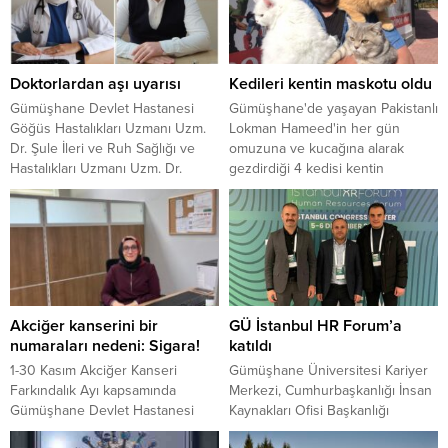
Doktorlardan aşı uyarısı
Kedileri kentin maskotu oldu
Gümüşhane Devlet Hastanesi
Gümüşhane'de yaşayan Pakistanlı
Göğüs Hastalıkları Uzmanı Uzm.
Lokman Hameed'in her gün
Dr. Şule İleri ve Ruh Sağlığı ve
omuzuna ve kucağına alarak
Hastalıkları Uzmanı Uzm. Dr.
gezdirdiği 4 kedisi kentin
Yavuz Yılmaz, Covid-19 salgınıyla
maskotu oldu.
mücadele ve virüsün etkili bir
şekilde yok edilmesi için aşının
gerekli olduğunu söyledi.
Akciğer kanserini bir
GÜ İstanbul HR Forum’a
numaraları nedeni: Sigara!
katıldı
1-30 Kasım Akciğer Kanseri
Gümüşhane Üniversitesi Kariyer
Farkındalık Ayı kapsamında
Merkezi, Cumhurbaşkanlığı İnsan
Gümüşhane Devlet Hastanesi
Kaynakları Ofisi Başkanlığı
Göğüs Hastalıkları Uzmanı Dr.
tarafından organize edilen ve