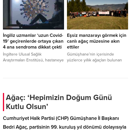
Hilal Bayburtlu Ersoy,
kamu kurumları, özel sektör
bilgilendirmede bulundu.
kuruluşları, yerel yönetimler ile
akademi camiasının insan
kaynakları profesyonellerinin bir
arada bulunduğu İstanbul HR
Forum’a katıldı.
İngiliz uzmanlar ‘uzun Covid-
Eşsiz manzarayı görmek için
19’ geçirenlerde ortaya çıkan
canlı ağaç müzesine akın
4 ana sendroma dikkat çekti
ettiler
İngiltere Ulusal Sağlık
Gümüşhane’nin içerisinde
Araştırmaları Enstitüsü, hastaneye
yüzlerce yıllık ağaçları bulunan
yatarak Covid tedavisi uygulanan
canlı ağaç müzesi Örümcek
kişilerde uzun süren veya kalıcı
Ormanlarının sonbahardaki eşsiz
hasarlar ortaya çıktığını tespit etti.
manzarasını görmek isteyen
Uzmanların 4 başlıkta topladığı
doğaseverler bölgeye akın etti.
sendromlardan yoğun bakım
Gürül gürül akan dereleri,
sonrası sendromu (PICS); hastane
şelaleleri, temiz havası ve eşsiz
Ağaç: ‘Hepimizin Doğum Günü
yatan ve yoğun bakıma alınan
manzaralarıyla sonbahar
Kutlu Olsun’
corona virüs hastalarında, daha
mevsiminde binbir renge
sonra ortaya çıkan rahatsızlıkları
bürünen alanda her yıl yapılan
Cumhuriyet Halk Partisi (CHP) Gümüşhane İl Başkanı
içeriyor. Bu kişiler, çok uzun...
sonbahar yürüyüşü bu yıl rekor
katılımla gerçekleştirildi. Kürtün
Bedri Ağaç, partisinin 99. kuruluş yıl dönümü dolayısıyla
ilçesine bağlı Yeşilköy...