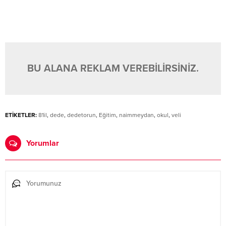
BU ALANA REKLAM VEREBİLİRSİNİZ.
ETİKETLER:
81il
,
dede
,
dedetorun
,
Eğitim
,
naimmeydan
,
okul
,
veli
Yorumlar