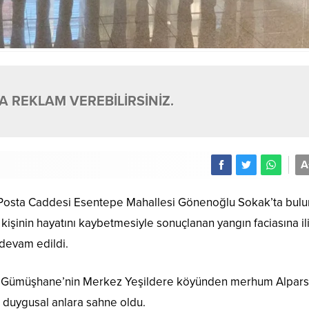
 REKLAM VEREBİLİRSİNİZ.
A
ız Posta Caddesi Esentepe Mahallesi Gönenoğlu Sokak’ta bul
kişinin hayatını kaybetmesiyle sonuçlanan yangın faciasına il
devam edildi.
lan, Gümüşhane’nin Merkez Yeşildere köyünden merhum Alpars
e duygusal anlara sahne oldu.