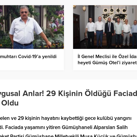
muhtarı Covid-19’a yenildi
İl Genel Meclisi ile Özel İda
heyeti Gümüş Otel’i ziyaret 
gusal Anlar! 29 Kişinin Öldüğü Facia
 Oldu
elen ve 29 kişinin hayatını kaybettiği gece kulübü yangını
i. Faciada yaşamını yitiren Gümüşhaneli Alparslan Salih
areket Partisi Gümüşhane Milletvekili Musa Küçük ve Gümüş