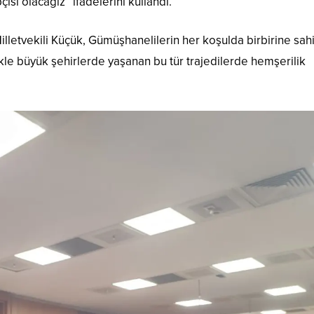
si olacağız” ifadelerini kullandı.
lletvekili Küçük, Gümüşhanelilerin her koşulda birbirine sah
kle büyük şehirlerde yaşanan bu tür trajedilerde hemşerilik