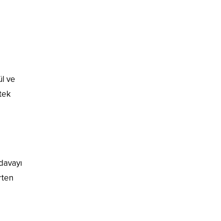
l ve
tek
davayı
rten