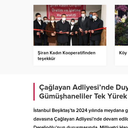
Şiran Kadın Kooperatifinden
Köy 
teşekkür
Çağlayan Adliyesi’nde Duy
Gümüşhaneliler Tek Yürek
İstanbul Beşiktaş’ta 2024 yılında meydana g
davasına Çağlayan Adliyesi’nde devam edild
Derelioğlu’nun duruşmasında, Milliyetçi H