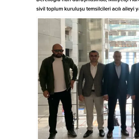
sivil toplum kuruluşu temsilcileri acılı aileyi 