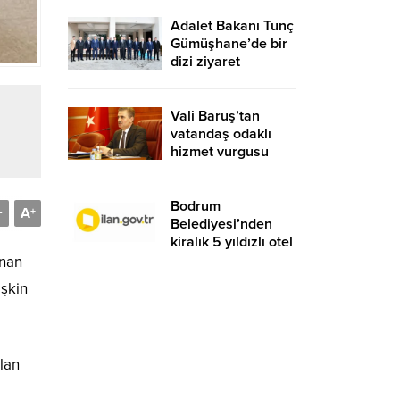
Adalet Bakanı Tunç
Gümüşhane’de bir
dizi ziyaret
gerçekleştirdi
Vali Baruş’tan
vatandaş odaklı
hizmet vurgusu
Bodrum
A
-
+
Belediyesi’nden
kiralık 5 yıldızlı otel
unan
işkin
lan