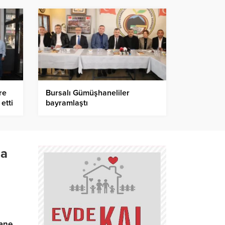
re
Bursalı Gümüşhaneliler
etti
bayramlaştı
da
hane