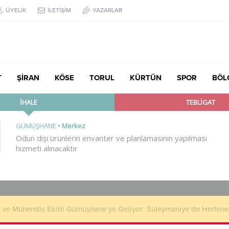
ÜYELİK
İLETİŞİM
YAZARLAR
T
ŞİRAN
KÖSE
TORUL
KÜRTÜN
SPOR
BÖL
r ve Mühendis Ekibi Gümüşhane’ye Geliyor: Süleymaniye’de Herfen