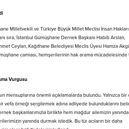
di
ne Milletvekili ve Türkiye Büyük Millet Meclisi İnsan Hakları
nı sıra, İstanbul Gümüşhane Dernek Başkanı Habib Arslan,
t Ceylan, Kağıthane Belediyesi Meclis Üyesi Hamza Akgü
ümüşhane camiası, hemşerilerinin hak arama mücadelesinde 
ışma Vurgusu
sın mensuplarına önemli açıklamalarda bulundu. Yalnızca bir 
ir vefa örneği sergilemek adına adliyede bulunduklarını beli
ek başkanlarımızla birlikte hem mağdur ailemizin yanında
erimizin yanında durmak istedik. Bu tür acıların bir daha