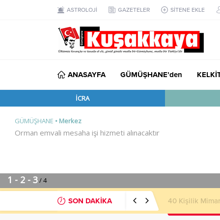
ASTROLOJİ
GAZETELER
SİTENE EKLE
ANASAYFA
GÜMÜŞHANE’den
KELKİ
SON DAKİKA
40 Kişilik Mima