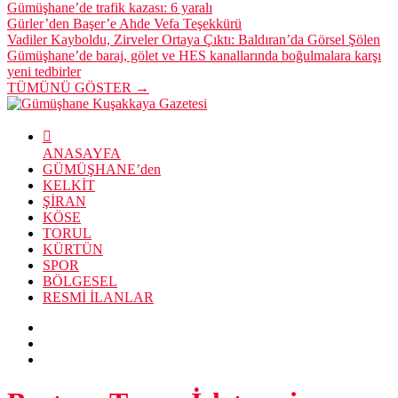
Gümüşhane’de trafik kazası: 6 yaralı
Gürler’den Başer’e Ahde Vefa Teşekkürü
Vadiler Kayboldu, Zirveler Ortaya Çıktı: Baldıran’da Görsel Şölen
Gümüşhane’de baraj, gölet ve HES kanallarında boğulmalara karşı
yeni tedbirler
TÜMÜNÜ GÖSTER →
ANASAYFA
GÜMÜŞHANE’den
KELKİT
ŞİRAN
KÖSE
TORUL
KÜRTÜN
SPOR
BÖLGESEL
RESMİ İLANLAR