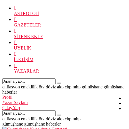
ASTROLOJİ
GAZETELER
SİTENE EKLE
ÜYELİK
İLETİŞİM
YAZARLAR
enflasyon
emeklilik
ötv
döviz
akp
chp
mhp
gümüşhane
gümüşhane
haberler
Profil
Yazar Sayfam
Çıkış Yap
enflasyon
emeklilik
ötv
döviz
akp
chp
mhp
gümüşhane
gümüşhane haberler