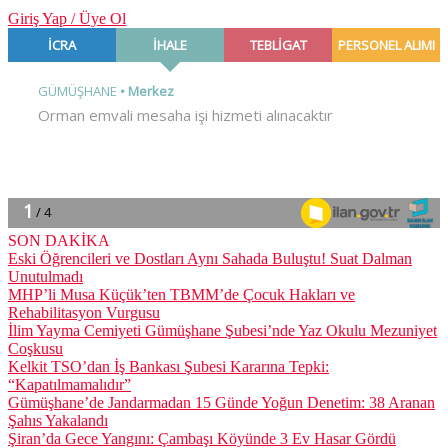
Giriş Yap / Üye Ol
SON DAKİKA
Eski Öğrencileri ve Dostları Aynı Sahada Buluştu! Suat Dalman
Unutulmadı
MHP’li Musa Küçük’ten TBMM’de Çocuk Hakları ve
Rehabilitasyon Vurgusu
İlim Yayma Cemiyeti Gümüşhane Şubesi’nde Yaz Okulu Mezuniyet
Coşkusu
Kelkit TSO’dan İş Bankası Şubesi Kararına Tepki:
“Kapatılmamalıdır”
Gümüşhane’de Jandarmadan 15 Günde Yoğun Denetim: 38 Aranan
Şahıs Yakalandı
Şiran’da Gece Yangını: Çambaşı Köyünde 3 Ev Hasar Gördü