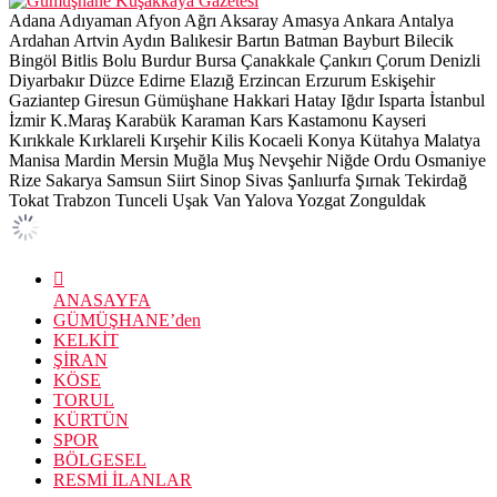
Adana
Adıyaman
Afyon
Ağrı
Aksaray
Amasya
Ankara
Antalya
Ardahan
Artvin
Aydın
Balıkesir
Bartın
Batman
Bayburt
Bilecik
Bingöl
Bitlis
Bolu
Burdur
Bursa
Çanakkale
Çankırı
Çorum
Denizli
Diyarbakır
Düzce
Edirne
Elazığ
Erzincan
Erzurum
Eskişehir
Gaziantep
Giresun
Gümüşhane
Hakkari
Hatay
Iğdır
Isparta
İstanbul
İzmir
K.Maraş
Karabük
Karaman
Kars
Kastamonu
Kayseri
Kırıkkale
Kırklareli
Kırşehir
Kilis
Kocaeli
Konya
Kütahya
Malatya
Manisa
Mardin
Mersin
Muğla
Muş
Nevşehir
Niğde
Ordu
Osmaniye
Rize
Sakarya
Samsun
Siirt
Sinop
Sivas
Şanlıurfa
Şırnak
Tekirdağ
Tokat
Trabzon
Tunceli
Uşak
Van
Yalova
Yozgat
Zonguldak
ANASAYFA
GÜMÜŞHANE’den
KELKİT
ŞİRAN
KÖSE
TORUL
KÜRTÜN
SPOR
BÖLGESEL
RESMİ İLANLAR