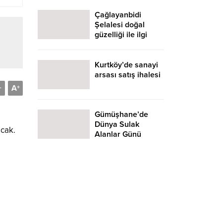
Çağlayanbidi
Şelalesi doğal
güzelliği ile ilgi
çekiyor
Kurtköy’de sanayi
arsası satış ihalesi
A
-
+
Gümüşhane’de
Dünya Sulak
acak.
Alanlar Günü
yürüyüşü
düzenlendi