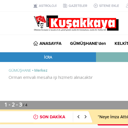
ASTROLOJİ
GAZETELER
SİTENE EKLE
ANASAYFA
GÜMÜŞHANE’den
KELKİ
SON DAKİKA
“Neye İmza Attı