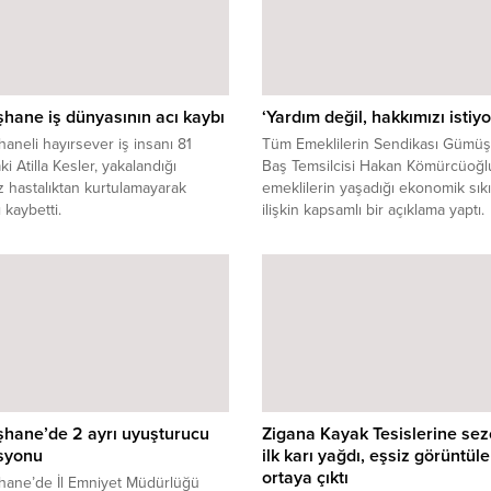
ane iş dünyasının acı kaybı
‘Yardım değil, hakkımızı istiyo
neli hayırsever iş insanı 81
Tüm Emeklilerin Sendikası Gümü
i Atilla Kesler, yakalandığı
Baş Temsilcisi Hakan Kömürcüoğl
 hastalıktan kurtulamayarak
emeklilerin yaşadığı ekonomik sıkı
 kaybetti.
ilişkin kapsamlı bir açıklama yaptı.
Kömürcüoğlu, yıllarca ülkeye hizm
eden emeklilerin bugün insanca 
koşullarından uzaklaştırıldığını bel
örgütlü mücadele çağrısında bulu
hane’de 2 ayrı uyuşturucu
Zigana Kayak Tesislerine se
syonu
ilk karı yağdı, eşsiz görüntüle
ortaya çıktı
ane’de İl Emniyet Müdürlüğü