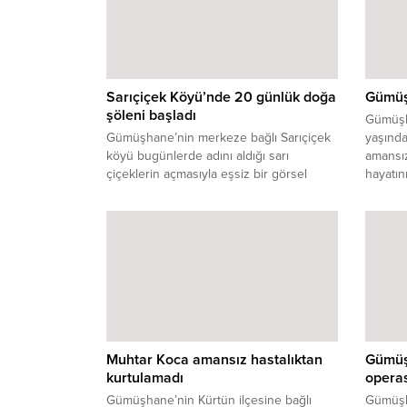
Sarıçiçek Köyü’nde 20 günlük doğa
Gümüşh
şöleni başladı
Gümüşha
Gümüşhane’nin merkeze bağlı Sarıçiçek
yaşındak
köyü bugünlerde adını aldığı sarı
amansız
çiçeklerin açmasıyla eşsiz bir görsel
hayatını
şölene ev sahipliği yapıyor. Denizden 2
bin 80 metre yükseklikte bulunan köy, bu
çiçeklerin yalnızca 20 gün boyunca açtığı
kısa ama büyüleyici bir dönemi yaşıyor.
Tarihi köy odalarıyla ünlü Sarıçiçek
köyünün yaylasından ve dağlarından
akan sular,...
Muhtar Koca amansız hastalıktan
Gümüş
kurtulamadı
opera
Gümüşhane’nin Kürtün ilçesine bağlı
Gümüşh