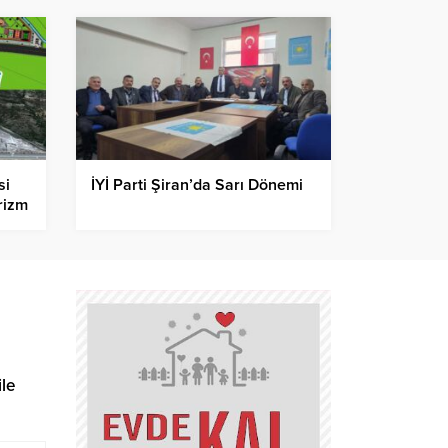
si
İYİ Parti Şiran’da Sarı Dönemi
rizm
le