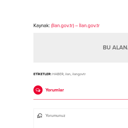
Kaynak:
(İlan.gov.tr) – İlan.gov.tr
BU ALANA
ETİKETLER:
HABER
,
ilan
,
ilangovtr
Yorumlar