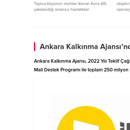
Taşlıca köyünün muhtarı Kenan Koca (61)
ekipler
yakalandığı amansız hastalıktan
operas
kurtulamayarak vefat etti.
senteti
Operasy
başlatıld
Ankara Kalkınma Ajansı’nda
Ankara Kalkınma Ajansı, 2022 Yılı Teklif Çağ
Mali Destek Programı ile toplam 250 milyon 