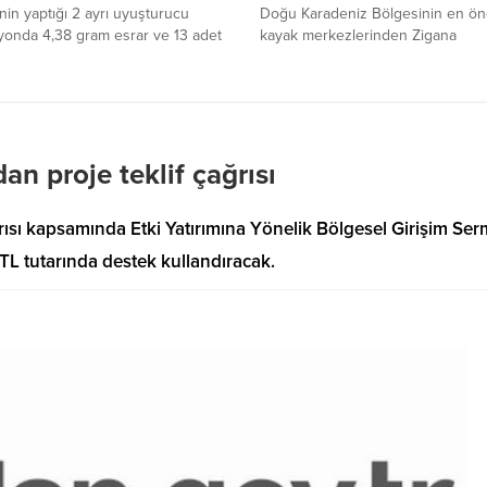
inin yaptığı 2 ayrı uyuşturucu
Doğu Karadeniz Bölgesinin en ön
yonda 4,38 gram esrar ve 13 adet
kayak merkezlerinden Zigana
k ecza maddesi ele geçirdi.
Gümüşkayak Kayak Merkezine yılın
onlarda 8 kişi hakkında adli işlem
karı düştü. Tesise sezonun ilk kar
ı.
yağdığını haber alan Arap turistler
rezervasyon yaptırmaya başladı.
Gümüşhane’nin Torul ilçesi sınırla
denizden 2 bin 100 metre rakımd
n proje teklif çağrısı
alan ve Türkiye’nin ilk kayak
tesislerinden birisi olmasının yan
rısı kapsamında Etki Yatırımına Yönelik Bölgesel Girişim Se
hemen her yıl...
TL tutarında destek kullandıracak.