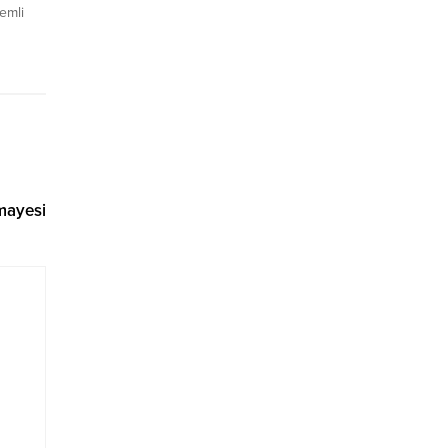
emli
 ilk
ının
rında
a yer
ında
rmayesi