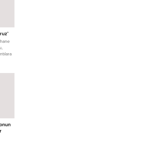
ruz’
şhane
u,
ntılara
et
yaşam
irterek
ndu.
zonun
r