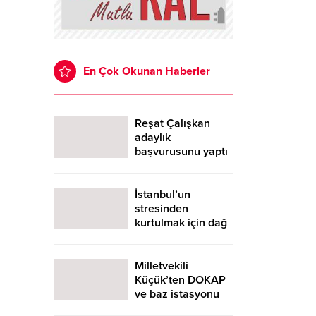
En Çok Okunan Haberler
Reşat Çalışkan
adaylık
başvurusunu yaptı
İstanbul’un
stresinden
kurtulmak için dağ
evinde asma
köprüyle seyir
terası oluşturdu
Milletvekili
Küçük’ten DOKAP
ve baz istasyonu
açıklaması