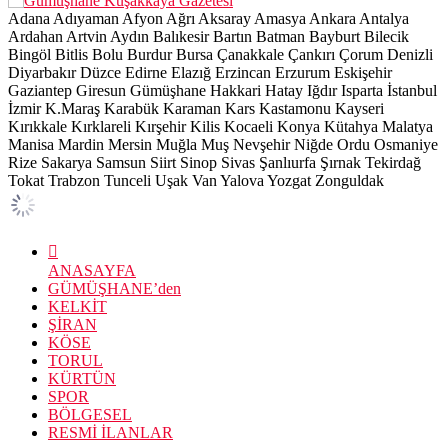
Adana
Adıyaman
Afyon
Ağrı
Aksaray
Amasya
Ankara
Antalya
Ardahan
Artvin
Aydın
Balıkesir
Bartın
Batman
Bayburt
Bilecik
Bingöl
Bitlis
Bolu
Burdur
Bursa
Çanakkale
Çankırı
Çorum
Denizli
Diyarbakır
Düzce
Edirne
Elazığ
Erzincan
Erzurum
Eskişehir
Gaziantep
Giresun
Gümüşhane
Hakkari
Hatay
Iğdır
Isparta
İstanbul
İzmir
K.Maraş
Karabük
Karaman
Kars
Kastamonu
Kayseri
Kırıkkale
Kırklareli
Kırşehir
Kilis
Kocaeli
Konya
Kütahya
Malatya
Manisa
Mardin
Mersin
Muğla
Muş
Nevşehir
Niğde
Ordu
Osmaniye
Rize
Sakarya
Samsun
Siirt
Sinop
Sivas
Şanlıurfa
Şırnak
Tekirdağ
Tokat
Trabzon
Tunceli
Uşak
Van
Yalova
Yozgat
Zonguldak
ANASAYFA
GÜMÜŞHANE’den
KELKİT
ŞİRAN
KÖSE
TORUL
KÜRTÜN
SPOR
BÖLGESEL
RESMİ İLANLAR