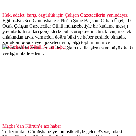
Maçka’dan Kürtün’e acı haber
Trabzon’dan Gümüşhane’ye motosikletiyle gelen 33 yaşındaki
Murat Karakaş, Maçka tünelinde gerçekleşen trafik kazasında
hayatını kaybetti.
Copyright ©2020. Sitenin tüm hakları saklı tutulmaktadır. Site
verileri ve metaryalleri izinsiz kopyalanamaz.
Künye
Yasal Uyarı