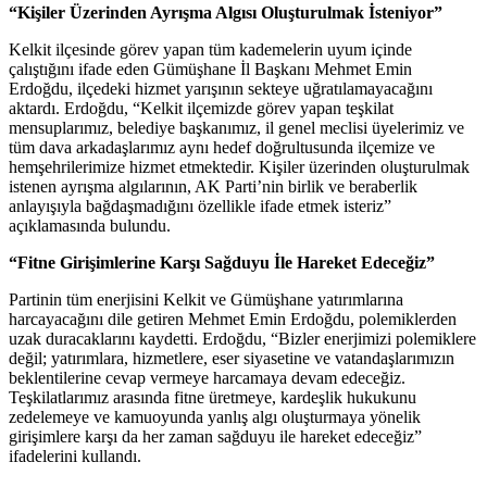
Partinin tüm enerjisini Kelkit ve Gümüşhane yatırımlarına
harcayacağını dile getiren Mehmet Emin Erdoğdu, polemiklerden
uzak duracaklarını kaydetti. Erdoğdu, “Bizler enerjimizi polemiklere
değil; yatırımlara, hizmetlere, eser siyasetine ve vatandaşlarımızın
beklentilerine cevap vermeye harcamaya devam edeceğiz.
Teşkilatlarımız arasında fitne üretmeye, kardeşlik hukukunu
zedelemeye ve kamuoyunda yanlış algı oluşturmaya yönelik
girişimlere karşı da her zaman sağduyu ile hareket edeceğiz”
ifadelerini kullandı.
Gümüşhane ve Kelkit halkına hizmet etme kararlılığının altını çizen
Erdoğdu, AK Parti’nin gücünü milletle kurduğu gönül bağından,
teşkilatların fedakârlığından ve ortak dava şuurundan aldığını
belirterek, birlik içerisinde çalışmayı sürdüreceklerini sözlerine
ekledi.
BU ALANA REKLAM
VEREBİLİRSİNİZ.