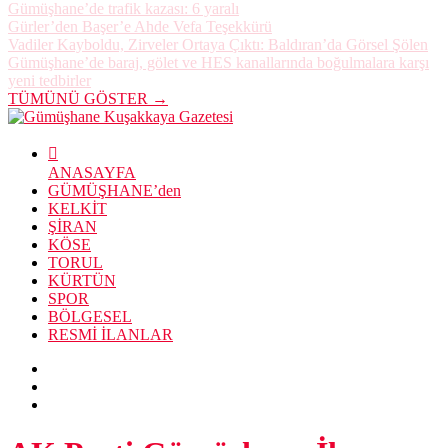
TORUL
KÜRTÜN
SPOR
BÖLGESEL
RESMİ İLANLAR
AK Parti Gümüşhane İl
Başkanı Mehmet Emin
Erdoğdu’dan Sosyal
Medyadaki O İddialara Yanıt!
AK Parti Gümüşhane İl Başkanı Mehmet Emin Erdoğdu, son
günlerde yerel basında ve sosyal medyada AK Parti Kelkit İlçe
Teşkilatı hakkında ortaya atılan iddialara yönelik yazılı bir açıklama
yaptı. Erdoğdu, parti içi eleştirilerin kamuoyu önünde değil,
kurumsal mekanizmalarda değerlendirilmesi gerektiğini vurguladı.