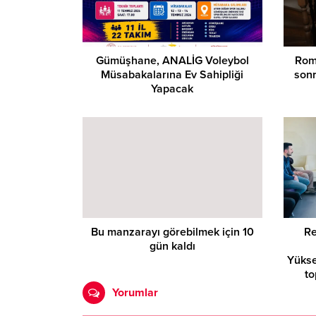
Gümüşhane, ANALİG Voleybol
Roma
Müsabakalarına Ev Sahipliği
sonr
Yapacak
Bu manzarayı görebilmek için 10
Re
gün kaldı
Yükse
to
Yorumlar