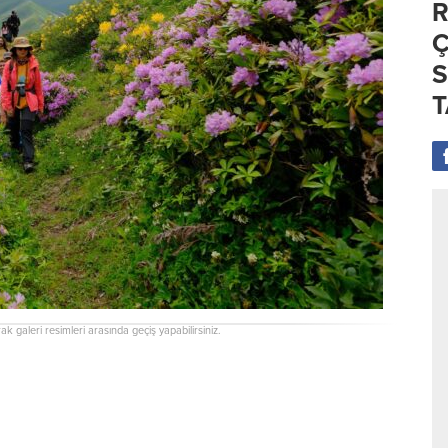
R
Ç
S
T
rak galeri resimleri arasında geçiş yapabilirsiniz.