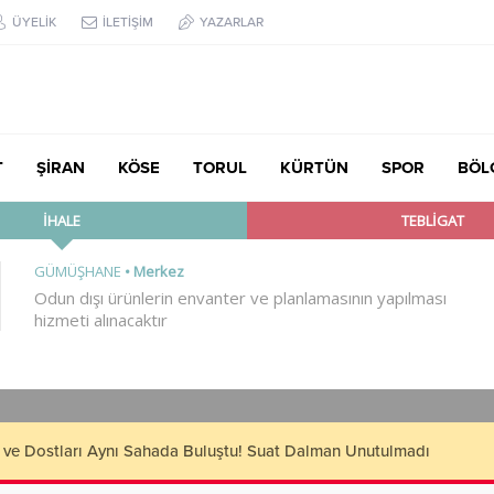
ÜYELİK
İLETİŞİM
YAZARLAR
T
ŞİRAN
KÖSE
TORUL
KÜRTÜN
SPOR
BÖL
çük’ten TBMM’de Çocuk Hakları ve Rehabilitasyon Vurgusu