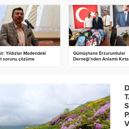
r: Yıldızlar Madendeki
Gümüşhane Erzurumlular
et sorunu çözüme
Derneği’nden Anlamlı Kırta
şturulmalıdır
Bağışı
D
T
S
P
V