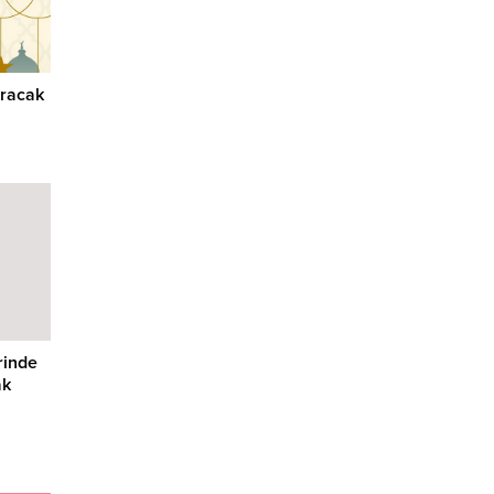
uracak
rinde
ak