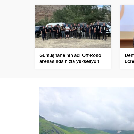
Gümüşhane’nin adı Off-Road
Demi
arenasında hızla yükseliyor!
ücr
kavu