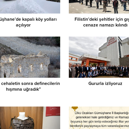
şhane’de kapalı köy yolları
Filistin’deki şehitler için g
açılıyor
cenaze namazı kılındı
cehaletin sonra definecilerin
Gururla izliyoruz
hışmına uğradık”