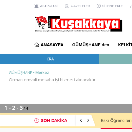
ASTROLOJİ
GAZETELER
SİTENE EKLE
ANASAYFA
GÜMÜŞHANE’den
KELKİ
SON DAKİKA
MHP’li Musa Kü