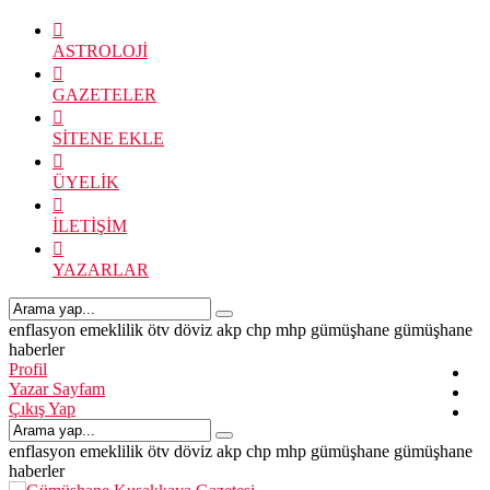
ASTROLOJİ
GAZETELER
SİTENE EKLE
ÜYELİK
İLETİŞİM
YAZARLAR
enflasyon
emeklilik
ötv
döviz
akp
chp
mhp
gümüşhane
gümüşhane
haberler
Profil
Yazar Sayfam
Çıkış Yap
enflasyon
emeklilik
ötv
döviz
akp
chp
mhp
gümüşhane
gümüşhane
haberler