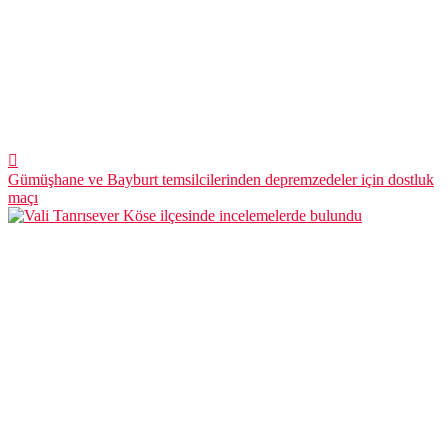
Gümüşhane ve Bayburt temsilcilerinden depremzedeler için dostluk
maçı