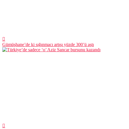
Gümüşhane’de ki sığınmacı artışı yüzde 300’ü aştı