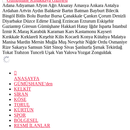
Adana
Adıyaman
Afyon
Ağrı
Aksaray
Amasya
Ankara
Antalya
Ardahan
Artvin
Aydın
Balıkesir
Bartın
Batman
Bayburt
Bilecik
Bingöl
Bitlis
Bolu
Burdur
Bursa
Çanakkale
Çankırı
Çorum
Denizli
Diyarbakır
Düzce
Edirne
Elazığ
Erzincan
Erzurum
Eskişehir
Gaziantep
Giresun
Gümüşhane
Hakkari
Hatay
Iğdır
Isparta
İstanbul
İzmir
K.Maraş
Karabük
Karaman
Kars
Kastamonu
Kayseri
Kırıkkale
Kırklareli
Kırşehir
Kilis
Kocaeli
Konya
Kütahya
Malatya
Manisa
Mardin
Mersin
Muğla
Muş
Nevşehir
Niğde
Ordu
Osmaniye
Rize
Sakarya
Samsun
Siirt
Sinop
Sivas
Şanlıurfa
Şırnak
Tekirdağ
Tokat
Trabzon
Tunceli
Uşak
Van
Yalova
Yozgat
Zonguldak
ANASAYFA
GÜMÜŞHANE’den
KELKİT
ŞİRAN
KÖSE
TORUL
KÜRTÜN
SPOR
BÖLGESEL
RESMİ İLANLAR