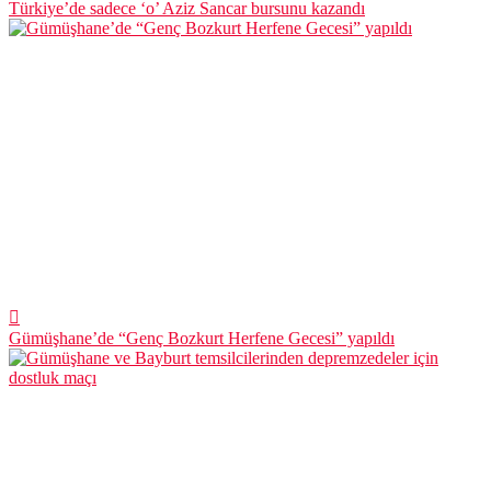
Türkiye’de sadece ‘o’ Aziz Sancar bursunu kazandı
Gümüşhane’de “Genç Bozkurt Herfene Gecesi” yapıldı