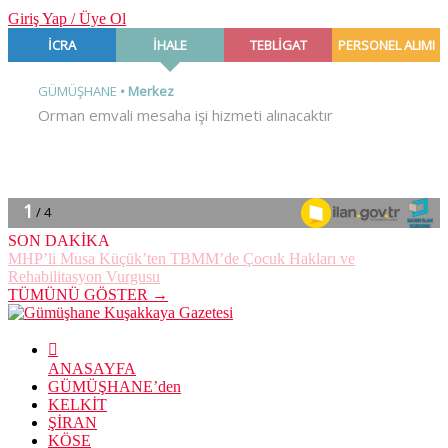
Giriş Yap / Üye Ol
SON DAKİKA
MHP’li Musa Küçük’ten TBMM’de Çocuk Hakları ve
Rehabilitasyon Vurgusu
TÜMÜNÜ GÖSTER →
ANASAYFA
GÜMÜŞHANE’den
KELKİT
ŞİRAN
KÖSE