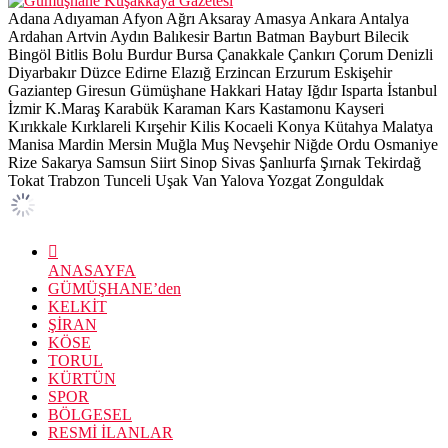
Adana
Adıyaman
Afyon
Ağrı
Aksaray
Amasya
Ankara
Antalya
Ardahan
Artvin
Aydın
Balıkesir
Bartın
Batman
Bayburt
Bilecik
Bingöl
Bitlis
Bolu
Burdur
Bursa
Çanakkale
Çankırı
Çorum
Denizli
Diyarbakır
Düzce
Edirne
Elazığ
Erzincan
Erzurum
Eskişehir
Gaziantep
Giresun
Gümüşhane
Hakkari
Hatay
Iğdır
Isparta
İstanbul
İzmir
K.Maraş
Karabük
Karaman
Kars
Kastamonu
Kayseri
Kırıkkale
Kırklareli
Kırşehir
Kilis
Kocaeli
Konya
Kütahya
Malatya
Manisa
Mardin
Mersin
Muğla
Muş
Nevşehir
Niğde
Ordu
Osmaniye
Rize
Sakarya
Samsun
Siirt
Sinop
Sivas
Şanlıurfa
Şırnak
Tekirdağ
Tokat
Trabzon
Tunceli
Uşak
Van
Yalova
Yozgat
Zonguldak
ANASAYFA
GÜMÜŞHANE’den
KELKİT
ŞİRAN
KÖSE
TORUL
KÜRTÜN
SPOR
BÖLGESEL
RESMİ İLANLAR