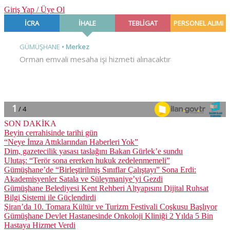
Giriş Yap / Üye Ol
SON DAKİKA
Beyin cerrahisinde tarihi gün
“Neye İmza Attıklarından Haberleri Yok”
Dim, gazetecilik yasası taslağını Bakan Gürlek’e sundu
Ulutaş: “Terör sona ererken hukuk zedelenmemeli”
Gümüşhane’de “Birleştirilmiş Sınıflar Çalıştayı” Sona Erdi:
Akademisyenler Satala ve Süleymaniye’yi Gezdi
Gümüşhane Belediyesi Kent Rehberi Altyapısını Dijital Ruhsat
Bilgi Sistemi ile Güçlendirdi
Şiran’da 10. Tomara Kültür ve Turizm Festivali Coşkusu Başlıyor
Gümüşhane Devlet Hastanesinde Onkoloji Kliniği 2 Yılda 5 Bin
Hastaya Hizmet Verdi