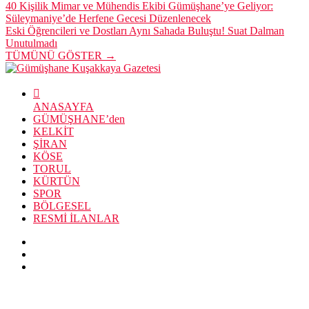
40 Kişilik Mimar ve Mühendis Ekibi Gümüşhane’ye Geliyor:
Süleymaniye’de Herfene Gecesi Düzenlenecek
Eski Öğrencileri ve Dostları Aynı Sahada Buluştu! Suat Dalman
Unutulmadı
TÜMÜNÜ GÖSTER →
ANASAYFA
GÜMÜŞHANE’den
KELKİT
ŞİRAN
KÖSE
TORUL
KÜRTÜN
SPOR
BÖLGESEL
RESMİ İLANLAR