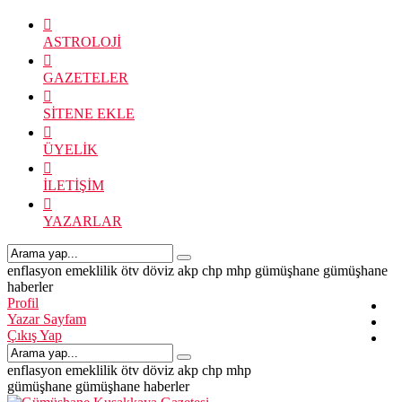
ASTROLOJİ
GAZETELER
SİTENE EKLE
ÜYELİK
İLETİŞİM
YAZARLAR
enflasyon
emeklilik
ötv
döviz
akp
chp
mhp
gümüşhane
gümüşhane
haberler
Profil
Yazar Sayfam
Çıkış Yap
enflasyon
emeklilik
ötv
döviz
akp
chp
mhp
gümüşhane
gümüşhane haberler