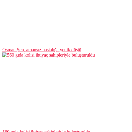
Osman Şen, amansız hastalığa yenik düştü
560 gıda kolisi ihtiyaç sahipleriyle buluşturuldu