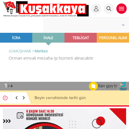
“Neye İmza Attıklarından Haberleri Yok”