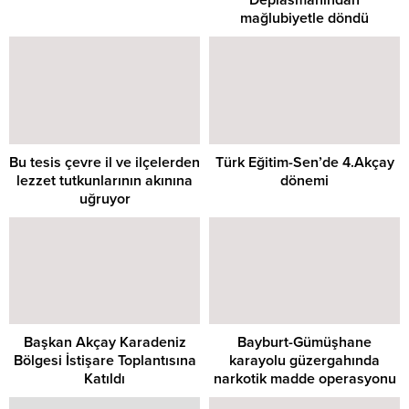
Deplasmanından
mağlubiyetle döndü
Bu tesis çevre il ve ilçelerden
Türk Eğitim-Sen’de 4.Akçay
lezzet tutkunlarının akınına
dönemi
uğruyor
Başkan Akçay Karadeniz
Bayburt-Gümüşhane
Bölgesi İstişare Toplantısına
karayolu güzergahında
Katıldı
narkotik madde operasyonu