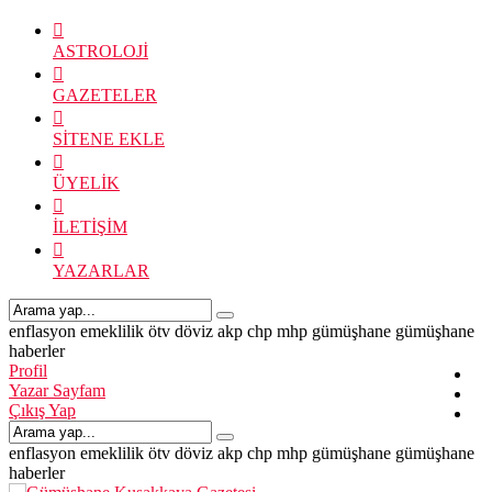
ASTROLOJİ
GAZETELER
SİTENE EKLE
ÜYELİK
İLETİŞİM
YAZARLAR
enflasyon
emeklilik
ötv
döviz
akp
chp
mhp
gümüşhane
gümüşhane
haberler
Profil
Yazar Sayfam
Çıkış Yap
enflasyon
emeklilik
ötv
döviz
akp
chp
mhp
gümüşhane
gümüşhane
haberler