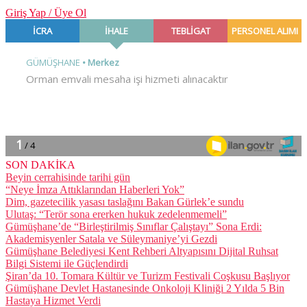
Giriş Yap / Üye Ol
SON DAKİKA
Beyin cerrahisinde tarihi gün
“Neye İmza Attıklarından Haberleri Yok”
Dim, gazetecilik yasası taslağını Bakan Gürlek’e sundu
Ulutaş: “Terör sona ererken hukuk zedelenmemeli”
Gümüşhane’de “Birleştirilmiş Sınıflar Çalıştayı” Sona Erdi:
Akademisyenler Satala ve Süleymaniye’yi Gezdi
Gümüşhane Belediyesi Kent Rehberi Altyapısını Dijital Ruhsat
Bilgi Sistemi ile Güçlendirdi
Şiran’da 10. Tomara Kültür ve Turizm Festivali Coşkusu Başlıyor
Gümüşhane Devlet Hastanesinde Onkoloji Kliniği 2 Yılda 5 Bin
Hastaya Hizmet Verdi