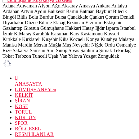
Adana
Adıyaman
Afyon
Ağrı
Aksaray
Amasya
Ankara
Antalya
Ardahan
Artvin
Aydın
Balıkesir
Bartın
Batman
Bayburt
Bilecik
Bingöl
Bitlis
Bolu
Burdur
Bursa
Çanakkale
Çankırı
Çorum
Denizli
Diyarbakır
Düzce
Edirne
Elazığ
Erzincan
Erzurum
Eskişehir
Gaziantep
Giresun
Gümüşhane
Hakkari
Hatay
Iğdır
Isparta
İstanbul
İzmir
K.Maraş
Karabük
Karaman
Kars
Kastamonu
Kayseri
Kırıkkale
Kırklareli
Kırşehir
Kilis
Kocaeli
Konya
Kütahya
Malatya
Manisa
Mardin
Mersin
Muğla
Muş
Nevşehir
Niğde
Ordu
Osmaniye
Rize
Sakarya
Samsun
Siirt
Sinop
Sivas
Şanlıurfa
Şırnak
Tekirdağ
Tokat
Trabzon
Tunceli
Uşak
Van
Yalova
Yozgat
Zonguldak
ANASAYFA
GÜMÜŞHANE’den
KELKİT
ŞİRAN
KÖSE
TORUL
KÜRTÜN
SPOR
BÖLGESEL
RESMİ İLANLAR